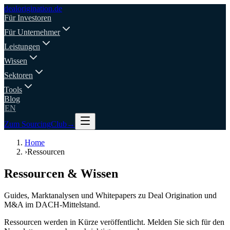
deal
origination
.de
Für Investoren
Für Unternehmer
Leistungen
Wissen
Sektoren
Tools
Blog
EN
Zum SourcingClub
→
Home
›
Ressourcen
Ressourcen & Wissen
Guides, Marktanalysen und Whitepapers zu Deal Origination und
M&A im DACH-Mittelstand.
Ressourcen werden in Kürze veröffentlicht. Melden Sie sich für den