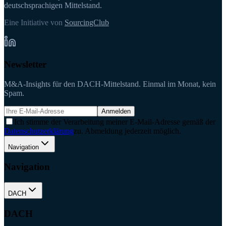
deutschsprachigen Mittelstand.
Eine Initiative von
SourcingClub
Newsletter
M&A-Insights für den DACH-Mittelstand. Einmal im Monat, kein
Spam.
Anmelden
Ich stimme der Verarbeitung meiner E-Mail-Adresse gemäß der
Datenschutzerklärung
zu. Abmeldung jederzeit möglich.
Navigation
Navigation
DACH
DACH