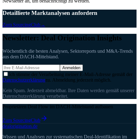
Newsletter an, um benachrichtigt zu werden.
Detaillierte Marktanalysen anfordern
Zum SourcingClub
→
Newsletter: Deal Origination Insights
Wöchentlich die besten Analysen, Sektorreports und M&A-Trends
aus dem DACH-Mittelstand.
Anmelden
Ich stimme der Verarbeitung meiner E-Mail-Adresse gemäß der
Datenschutzerklärung
zu. Abmeldung jederzeit möglich.
Kein Spam. Jederzeit abmeldbar. Ihre Daten werden gemäß unserer
Datenschutzerklärung verarbeitet.
Proprietären Deal Flow im DACH-Mittelstand aufbauen
Zum SourcingClub
deal
origination
.de
Wissen und Analysen zur systematischen Deal-Identifikation im