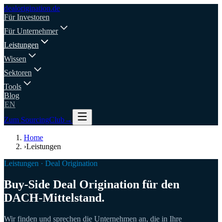
deal
origination
.de
Für Investoren
Für Unternehmer
Leistungen
Wissen
Sektoren
Tools
Blog
EN
Zum SourcingClub
→
Home
›
Leistungen
Leistungen · Deal Origination
Buy-Side Deal Origination für den
DACH-Mittelstand.
Wir finden und sprechen die Unternehmen an, die in Ihre