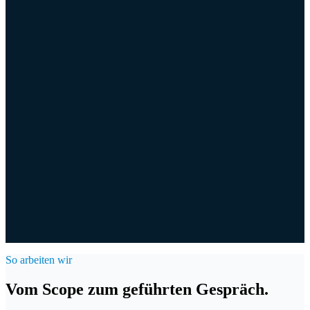
03
Direktansprache
Diskrete, persönliche Ansprache der Eigentümer, in Ihrem Namen
oder unter unserem.
04
Add-on-Sourcing
Add-on-Pipeline für Plattform-Investoren: passende Zukäufe für
Ihre Portfolio-Unternehmen.
So arbeiten wir
Vom Scope zum geführten Gespräch.