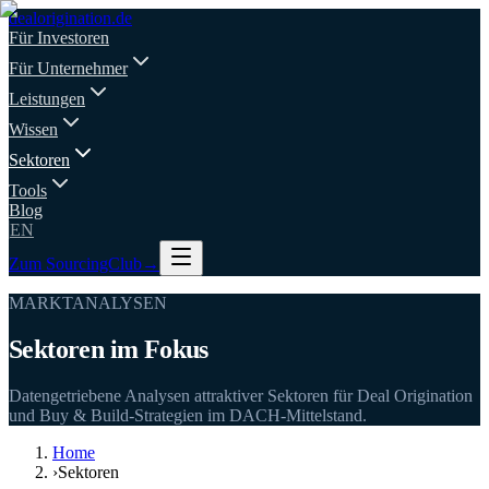
deal
origination
.de
Für Investoren
Für Unternehmer
Leistungen
Wissen
Sektoren
Tools
Blog
EN
Zum SourcingClub
→
MARKTANALYSEN
Sektoren im Fokus
Datengetriebene Analysen attraktiver Sektoren für Deal Origination
und Buy & Build-Strategien im DACH-Mittelstand.
Home
›
Sektoren