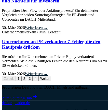
und Nachteile für Investoren
Proprietärer Deal Flow oder Auktionsprozess? Ein detaillierter
Vergleich der beiden Sourcing-Strategien für PE-Fonds und
Corporates im DACH-Mittelstand.
30. März 2026
Weiterlesen →
Unternehmensverkauf
7 Min. Lesezeit
Unternehmen an PE verkaufen: 7 Fehler, die den
Kaufpreis drücken
Sie möchten Ihr Unternehmen an Private Equity verkaufen?
Vermeiden Sie diese 7 häufigen Fehler, die den Kaufpreis um bis zu
30 % drücken können.
30. März 2026
Weiterlesen →
Zurück
1
2
3
4
Weiter
Proprietären Deal Flow im DACH-Mittelstand aufbauen
Zum SourcingClub
deal
origination
.de