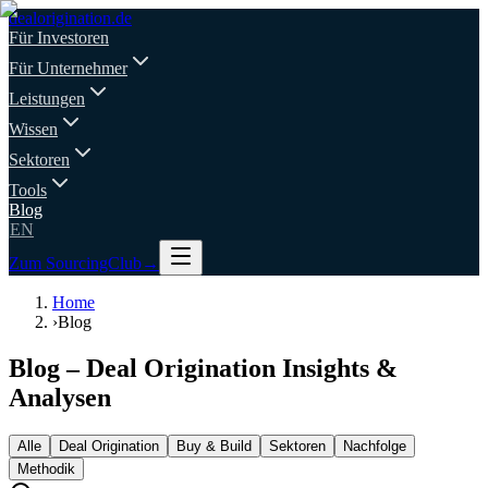
deal
origination
.de
Für Investoren
Für Unternehmer
Leistungen
Wissen
Sektoren
Tools
Blog
EN
Zum SourcingClub
→
Home
›
Blog
Blog – Deal Origination Insights &
Analysen
Alle
Deal Origination
Buy & Build
Sektoren
Nachfolge
Methodik