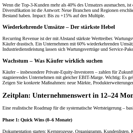
Wenn die Top-3-Kunden mehr als 40% des Umsatzes ausmachen, ist das
Diversifikation ist die Antwort: Neue Branchen und Regionen erschli
Bestand haben. Impact: Bis zu +15% auf den Multiple.
Wiederkehrende Umsätze – Der stärkste Hebel
Recurring Revenue ist der mit Abstand stärkste Werttreiber. Wartun
Käufer drastisch. Ein Unternehmen mit 60% wiederkehrenden Umsätzen
Industriedienstleistung lassen sich Wartungsverträge und Service-Pak
Wachstum – Was Käufer wirklich suchen
Käufer – insbesondere Private-Equity-Investoren – zahlen für Zukunf
stagnierendes Unternehmen mit gleicher EBIT-Marge. Wichtig: Es ge
Zeigen Sie konkrete Maßnahmen: neue Märkte, Produkterweiterungen, 
Zeitplan: Unternehmenswert in 12–24 Mon
Eine realistische Roadmap für die systematische Wertsteigerung – bas
Phase 1: Quick Wins (0–6 Monate)
Dokumentation starten: Kernprozesse, Organigramm, Kundenlisten. KP