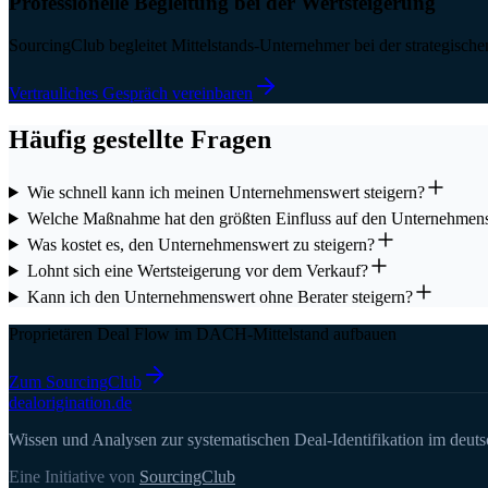
Professionelle Begleitung bei der Wertsteigerung
SourcingClub begleitet Mittelstands-Unternehmer bei der strategischen
Vertrauliches Gespräch vereinbaren
Häufig gestellte Fragen
Wie schnell kann ich meinen Unternehmenswert steigern?
Welche Maßnahme hat den größten Einfluss auf den Unternehmen
Was kostet es, den Unternehmenswert zu steigern?
Lohnt sich eine Wertsteigerung vor dem Verkauf?
Kann ich den Unternehmenswert ohne Berater steigern?
Proprietären Deal Flow im DACH-Mittelstand aufbauen
Zum SourcingClub
deal
origination
.de
Wissen und Analysen zur systematischen Deal-Identifikation im deuts
Eine Initiative von
SourcingClub