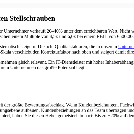
ten Stellschrauben
 der Unternehmer verkauft 20–40% unter dem erreichbaren Wert. Nicht w
ischen einem Multiple von 4,5x und 6,0x bei einem EBIT von €500.000 b
stematisch steigern. Die acht Qualitätsfaktoren, die in unserem
Unterne
Skala verschiebt den Korrekturfaktor nach oben und steigert damit di
nternehmen gleich relevant. Ein IT-Dienstleister mit hoher Inhaberabhä
Ihrem Unternehmen das größte Potenzial liegt.
keit der größte Bewertungsabschlag. Wenn Kundenbeziehungen, Fachwis
hrungsebene aufbauen, Kundenbeziehungen an das Team übertragen und 
niert, haben Sie diesen Hebel gemeistert. Impact: Bis zu +20% auf de