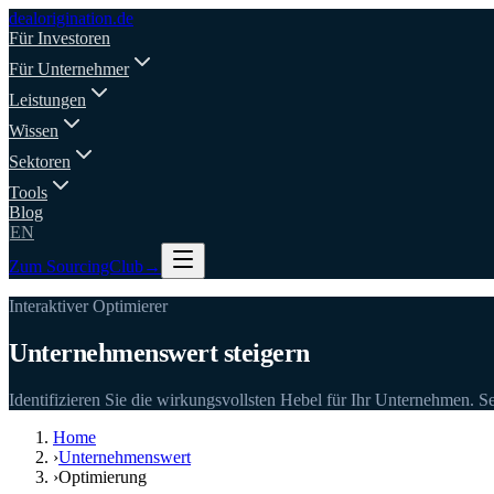
deal
origination
.de
Für Investoren
Für Unternehmer
Leistungen
Wissen
Sektoren
Tools
Blog
EN
Zum SourcingClub
→
Interaktiver Optimierer
Unternehmenswert steigern
Identifizieren Sie die wirkungsvollsten Hebel für Ihr Unternehmen. S
Home
›
Unternehmenswert
›
Optimierung