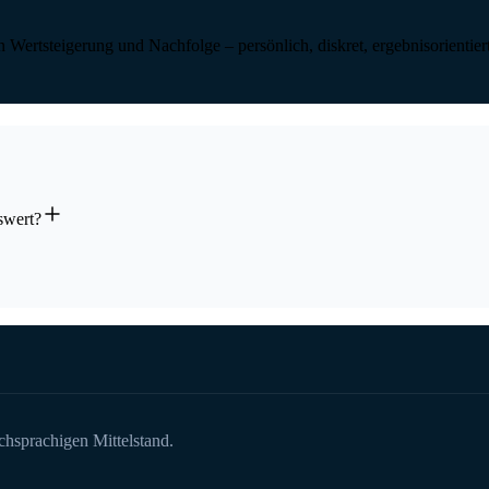
 Wertsteigerung und Nachfolge – persönlich, diskret, ergebnisorientier
swert?
chsprachigen Mittelstand.