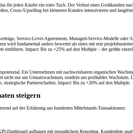
 für jeden Käufer ein rotes Tuch. Der Verlust eines Großkunden nach
eßen, Cross-/Upselling bei kleineren Kunden intensivieren und langfri
gsverträge, Service-Level-Agreements, Managed-Service-Modelle oder 
 wird fundamental anders bewertet als eines mit rein projektbasierte
ete einführen. Impact: Bis zu +25% auf den Multiple – der größte einze
tspotenzial. Ein Unternehmen mit nachweisbarem organischen Wachstum 
ht nicht nur um Umsatzwachstum, sondern um profitables Wachstum. D
strategische Partnerschaften. Impact: Bis zu +20% auf den Multiple.
aten steigern
ierend auf der Erfahrung aus hunderten Mittelstands-Transaktionen:
I-Dashboard aufbauen mit monatlichem Reporting. Kundenliste analysie