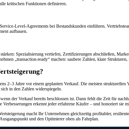
alle kritischen Funktionen definieren.
Service-Level-Agreements bei Bestandskunden einführen. Vertriebstea
ment aufbauen.
stärken: Spezialisierung vertiefen, Zertifizierungen abschließen, Mar
nehmen „transaction-ready“ machen: saubere Zahlen, klare Strukturen, 
Wertsteigerung?
estens 2–3 Jahre vor einem geplanten Verkauf. Die meisten strukturel
 sich in den Zahlen widerspiegeln.
wenn der Verkauf bereits beschlossen ist. Dann fehlt die Zeit für nac
te Verbesserungen erkennt jeder erfahrene Käufer – und honoriert sie m
steigerung macht Ihr Unternehmen gleichzeitig profitabler, resilienter
 Ausgangspunkt und den Optimierer oben als Fahrplan.