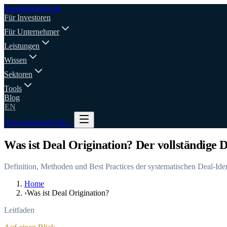
deal
origination
.de
Für Investoren
Für Unternehmer
Leistungen
Wissen
Sektoren
Tools
Blog
EN
Zum SourcingClub
→
Was ist Deal Origination? Der vollständige
Definition, Methoden und Best Practices der systematischen Deal-Id
Home
›
Was ist Deal Origination?
Leitfaden