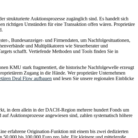
r strukturierte Auktionsprozesse zugänglich sind. Es handelt sich
n richtigen Umständen für eine Transaktion offen wären. Proprietäre
d.
gister-, Bundesanzeiger- und Firmendaten, um Nachfolgesituationen,
nchenverbände und Multiplikatoren wie Steuerberater und
Targets schafft. Vertiefende Methoden und Tools finden Sie in
onen KMU stark fragmentiert, die historische Nachfolgewelle erzeugt
it proprietärem Zugang in die Hände. Wer proprietäre Unternehmen
etären Deal Flow aufbauen
und lesen Sie unsere regionalen Einblicke
 Markt, in dem allein in der DACH-Region mehrere hundert Fonds um
nd auf Auktionsprozesse angewiesen sind, zahlen systematisch höhere
Eine erfahrene Origination-Funktion mit einem bis zwei dedizierten
50.000 bis 100.000 Euro pro Jahr. Für kleinere und mittelgroße