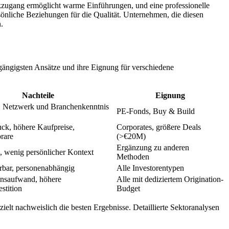
rkzugang ermöglicht warme Einführungen, und eine professionelle
sönliche Beziehungen für die Qualität. Unternehmen, die diesen
.
 gängigsten Ansätze und ihre Eignung für verschiedene
Nachteile
Eignung
v, Netzwerk und Branchenkenntnis
PE-Fonds, Buy & Build
ck, höhere Kaufpreise,
Corporates, größere Deals
rare
(>€20M)
Ergänzung zu anderen
, wenig persönlicher Kontext
Methoden
erbar, personenabhängig
Alle Investorentypen
onsaufwand, höhere
Alle mit dediziertem Origination-
stition
Budget
elt nachweislich die besten Ergebnisse. Detaillierte Sektoranalysen