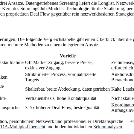
drei Ansätze. Datengetriebenes Screening liefert die Longlist, Netzwe
er Kern des SourcingClub-Modells: Technologie für die Skalierung, per
eren proprietären Deal Flow gegenüber rein netzwerkbasierten Strategien
erungen. Die folgende Vergleichstabelle gibt einen Überblick über die
toren mehrere Methoden zu einem integrierten Ansatz.
Vorteile
taktaufnahme
Off-Market-Zugang, bessere Preise,
Zeitintensi
exklusiver Zugang
erforderlich
Strukturierter Prozess, vorqualifizierte
Auktionsdru
nken
Targets
Beraterhono
te
Skalierbar, breite Abdeckung, datengetrieben
Kalte Leads
kte
Vertrauensbasis, hohe Kontaktqualität
Nicht skali
Koordinati
tansprache
3–5x höherer Deal Flow, beste Qualität
Anfangsinve
ion, persönlichem Netzwerk und professioneller Direktansprache — erzi
DA-Multiple-Übersicht
und in den individuellen
Sektoranalysen
.