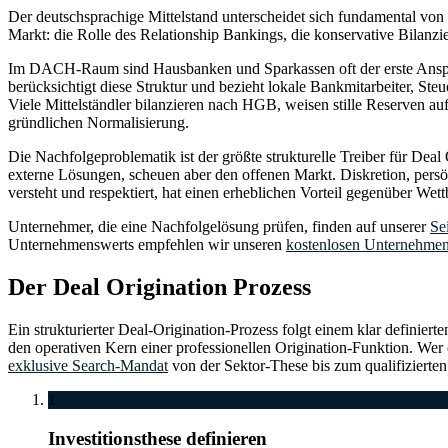
Der deutschsprachige Mittelstand unterscheidet sich fundamental vo
Markt: die Rolle des Relationship Bankings, die konservative Bilan
Im DACH-Raum sind Hausbanken und Sparkassen oft der erste Anspre
berücksichtigt diese Struktur und bezieht lokale Bankmitarbeiter, Ste
Viele Mittelständler bilanzieren nach HGB, weisen stille Reserven auf 
gründlichen Normalisierung.
Die Nachfolgeproblematik ist der größte strukturelle Treiber für Dea
externe Lösungen, scheuen aber den offenen Markt. Diskretion, persön
versteht und respektiert, hat einen erheblichen Vorteil gegenüber Wet
Unternehmer, die eine Nachfolgelösung prüfen, finden auf unserer
Se
Unternehmenswerts empfehlen wir unseren
kostenlosen Unternehmen
Der Deal Origination Prozess
Ein strukturierter Deal-Origination-Prozess folgt einem klar definie
den operativen Kern einer professionellen Origination-Funktion. Wer 
exklusive Search-Mandat
von der Sektor-These bis zum qualifizierten
1
Investitionsthese definieren