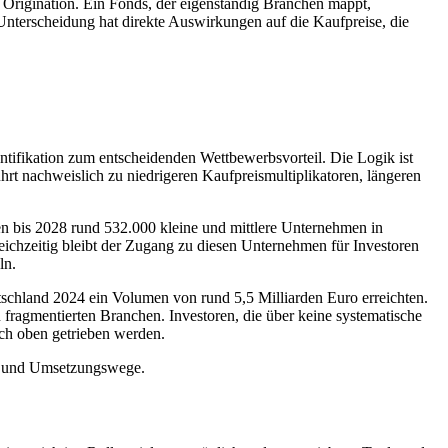
al Origination. Ein Fonds, der eigenständig Branchen mappt,
e Unterscheidung hat direkte Auswirkungen auf die Kaufpreise, die
ntifikation zum entscheidenden Wettbewerbsvorteil. Die Logik ist
führt nachweislich zu niedrigeren Kaufpreismultiplikatoren, längeren
is 2028 rund 532.000 kleine und mittlere Unternehmen in
eichzeitig bleibt der Zugang zu diesen Unternehmen für Investoren
ln.
tschland 2024 ein Volumen von rund 5,5 Milliarden Euro erreichten.
fragmentierten Branchen. Investoren, die über keine systematische
ch oben getrieben werden.
ien und Umsetzungswege.