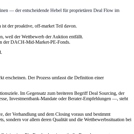
cheinen — der entscheidende Hebel für proprietären Deal Flow im
st der proaktive, off-market Teil davon.
, weil der Wettbewerb der Auktion entfällt.
täten der DACH-Mid-Market-PE-Fonds.
d.
kt erscheinen. Der Prozess umfasst die Definition einer
itionsziele. Im Gegensatz zum breiteren Begriff Deal Sourcing, der
ozesse, Investmentbank-Mandate oder Berater-Empfehlungen —, steht
ence, der Verhandlung und dem Closing voraus und bestimmt
ets, sondern vor allem deren Qualität und die Wettbewerbssituation bei