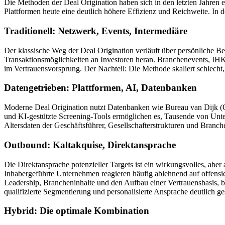
Die Methoden der Deal Origination haben sich in den letzten Jahren e
Plattformen heute eine deutlich höhere Effizienz und Reichweite. In d
Traditionell: Netzwerk, Events, Intermediäre
Der klassische Weg der Deal Origination verläuft über persönliche B
Transaktionsmöglichkeiten an Investoren heran. Branchenevents, IHK
im Vertrauensvorsprung. Der Nachteil: Die Methode skaliert schlecht,
Datengetrieben: Plattformen, AI, Datenbanken
Moderne Deal Origination nutzt Datenbanken wie Bureau van Dijk (Or
und KI-gestützte Screening-Tools ermöglichen es, Tausende von Unter
Altersdaten der Geschäftsführer, Gesellschafterstrukturen und Branc
Outbound: Kaltakquise, Direktansprache
Die Direktansprache potenzieller Targets ist ein wirkungsvolles, ab
Inhabergeführte Unternehmen reagieren häufig ablehnend auf offensi
Leadership, Brancheninhalte und den Aufbau einer Vertrauensbasis, be
qualifizierte Segmentierung und personalisierte Ansprache deutlich ge
Hybrid: Die optimale Kombination