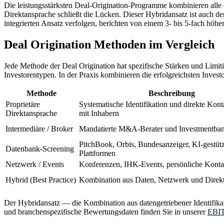
Die leistungsstärksten Deal-Origination-Programme kombinieren alle 
Direktansprache schließt die Lücken. Dieser Hybridansatz ist auch d
integrierten Ansatz verfolgen, berichten von einem 3- bis 5-fach höh
Deal Origination Methoden im Vergleich
Jede Methode der Deal Origination hat spezifische Stärken und Limiti
Investorentypen. In der Praxis kombinieren die erfolgreichsten Inves
Methode
Beschreibung
Proprietäre
Systematische Identifikation und direkte Kon
Direktansprache
mit Inhabern
Intermediäre / Broker
Mandatierte M&A-Berater und Investmentba
PitchBook, Orbis, Bundesanzeiger, KI-gestütz
Datenbank-Screening
Plattformen
Netzwerk / Events
Konferenzen, IHK-Events, persönliche Konta
Hybrid (Best Practice)
Kombination aus Daten, Netzwerk und Direk
Der Hybridansatz — die Kombination aus datengetriebener Identifikat
und branchenspezifische Bewertungsdaten finden Sie in unserer
EBIT