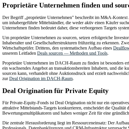
Proprietäre Unternehmen finden und so
Der Begriff „proprietäre Unternehmen" beschreibt im M&A-Kontext Akq
um inhabergeführte Mittelständler, die weder aktiv einen Käufer suc
Unternehmen finden bedeutet daher, diese verborgenen Targets system
Um proprietäre Unternehmen zu sourcen, setzen erfolgreiche Investor
Inhaberalter und Gesellschafterstrukturen frühzeitig zu erkennen. Zw
Wirtschaftsprüfer. Drittens, den systematischen Aufbau eines
Dealflow
unserem Leitfaden
Deals sourcen — Methoden und Tools
.
Proprietäre Unternehmen im DACH-Raum zu finden ist besonders erfol
ein wachsendes Angebot an transaktionsbereiten Inhabern, und die kul
sourcen kann, verhandelt ohne Auktionsdruck und erzielt nachweislich
zur
Deal Origination im DACH-Raum
.
Deal Origination für Private Equity
Für Private-Equity-Fonds ist Deal Origination nicht nur ein operati
attraktive Mittelstands-Targets konkurrieren, entscheidet die Qualit
Bewertungsmultiplikatoren und haben weniger Zeit für eine gründlic
Die zentrale Herausforderung liegt im Ressourceneinsatz: Der Aufbau 
Professionals, Datenbanklizenzen und CRM-Infrastruktur verursacht 