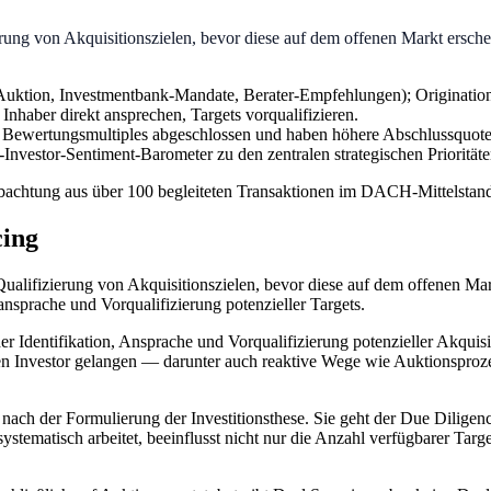
zierung von Akquisitionszielen, bevor diese auf dem offenen Markt ers
uktion, Investmentbank-Mandate, Berater-Empfehlungen); Origination i
Inhaber direkt ansprechen, Targets vorqualifizieren.
n Bewertungsmultiples abgeschlossen und haben höhere Abschlussquoten
-Investor-Sentiment-Barometer zu den zentralen strategischen Priori
achtung aus über 100 begleiteten Transaktionen im DACH-Mittelstan
cing
 Qualifizierung von Akquisitionszielen, bevor diese auf dem offenen Mar
ansprache und Vorqualifizierung potenzieller Targets.
er Identifikation, Ansprache und Vorqualifizierung potenzieller Akquis
inen Investor gelangen — darunter auch reaktive Wege wie Auktionspr
 nach der Formulierung der Investitionsthese. Sie geht der Due Dilig
ystematisch arbeitet, beeinflusst nicht nur die Anzahl verfügbarer Targ