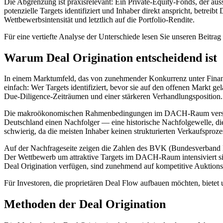
Die Abgrenzung ist praxisrelevant: Ein Private-Equity-Fonds, der aus
potenzielle Targets identifiziert und Inhaber direkt anspricht, betre
Wettbewerbsintensität und letztlich auf die Portfolio-Rendite.
Für eine vertiefte Analyse der Unterschiede lesen Sie unseren Beitrag
Warum Deal Origination entscheidend ist
In einem Marktumfeld, das von zunehmender Konkurrenz unter Finanzin
einfach: Wer Targets identifiziert, bevor sie auf den offenen Markt ge
Due-Diligence-Zeiträumen und einer stärkeren Verhandlungsposition.
Die makroökonomischen Rahmenbedingungen im DACH-Raum verstärken
Deutschland einen Nachfolger — eine historische Nachfolgewelle, die
schwierig, da die meisten Inhaber keinen strukturierten Verkaufsproze
Auf der Nachfrageseite zeigen die Zahlen des BVK (Bundesverband Be
Der Wettbewerb um attraktive Targets im DACH-Raum intensiviert sic
Deal Origination verfügen, sind zunehmend auf kompetitive Auktions
Für Investoren, die proprietären Deal Flow aufbauen möchten, bietet 
Methoden der Deal Origination