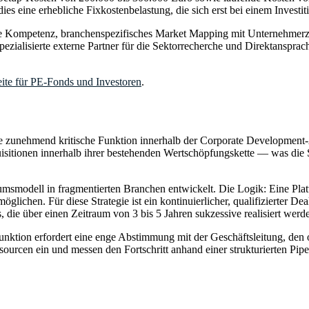
es eine erhebliche Fixkostenbelastung, die sich erst bei einem Investi
e Kompetenz, branchenspezifisches Market Mapping mit Unternehmerzug
pezialisierte externe Partner für die Sektorrecherche und Direktansprac
eite für PE-Fonds und Investoren
.
e zunehmend kritische Funktion innerhalb der Corporate Development-Ab
itionen innerhalb ihrer bestehenden Wertschöpfungskette — was die Such
dell in fragmentierten Branchen entwickelt. Die Logik: Eine Plattfo
lichen. Für diese Strategie ist ein kontinuierlicher, qualifizierter De
, die über einen Zeitraum von 3 bis 5 Jahren sukzessive realisiert werd
Funktion erfordert eine enge Abstimmung mit der Geschäftsleitung, d
ssourcen ein und messen den Fortschritt anhand einer strukturierten Pip