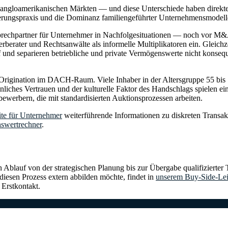
n angloamerikanischen Märkten — und diese Unterschiede haben direkt
zierungspraxis und die Dominanz familiengeführter Unternehmensmodell
chpartner für Unternehmer in Nachfolgesituationen — noch vor M&A-
uerberater und Rechtsanwälte als informelle Multiplikatoren ein. Gleic
und separieren betriebliche und private Vermögenswerte nicht konsequent
l Origination im DACH-Raum. Viele Inhaber in der Altersgruppe 55 bis 
liches Vertrauen und der kulturelle Faktor des Handschlags spielen ein
tbewerbern, die mit standardisierten Auktionsprozessen arbeiten.
ite für Unternehmer
weiterführende Informationen zu diskreten Transak
swertrechner
.
rten Ablauf von der strategischen Planung bis zur Übergabe qualifiziert
diesen Prozess extern abbilden möchte, findet in
unserem Buy-Side-Lei
 Erstkontakt.