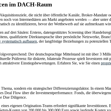
urcen im DACH-Raum
uisitionsziele, die nicht über öffentliche Kanäle, Broker-Mandate ode
hen noch von Intermediären am Markt angeboten werden — aber unter de
atisch zu identifizieren, bevor der Wettbewerb auf sie aufmerksam wir
en auf drei Säulen: Erstens, datengestütztes Screening über Handelsre
eitens, qualifizierte Direktansprache über persönliche Netzwerke, Bra
 systematisch aufbauen
, der langfristige Beziehungen zu potenziellen 
gversprechend: Der deutschsprachige Mittelstand ist mit über 3 Milli
turelle Präferenz für diskrete, bilaterale Prozesse spielt Investoren m
 attraktivere Einstiegsbewertungen. Erfahren Sie, wie Sie einen
propri
ves Thema, sondern ein strategischer Differenzierungsfaktor. In einem
ät des Deal Flow über die Investmentperformance. Fonds, die überwiege
he Due Diligence.
eines eigenen Origination-Teams erfordert signifikante Investitionen. 
Setup-Kosten von 200.000 bis 300.000 Euro sowie laufende Kosten von 