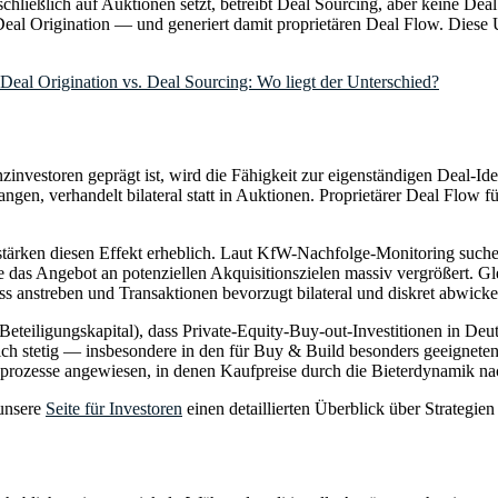
schließlich auf Auktionen setzt, betreibt Deal Sourcing, aber keine De
ibt Deal Origination — und generiert damit proprietären Deal Flow. Dies
Deal Origination vs. Deal Sourcing: Wo liegt der Unterschied?
vestoren geprägt ist, wird die Fähigkeit zur eigenständigen Deal-Ide
langen, verhandelt bilateral statt in Auktionen. Proprietärer Deal Flow 
 diesen Effekt erheblich. Laut KfW-Nachfolge-Monitoring suchen b
 das Angebot an potenziellen Akquisitionszielen massiv vergrößert. Gl
ss anstreben und Transaktionen bevorzugt bilateral und diskret abwicke
teiligungskapital), dass Private-Equity-Buy-out-Investitionen in Deu
h stetig — insbesondere in den für Buy & Build besonders geeigneten 
prozesse angewiesen, in denen Kaufpreise durch die Bieterdynamik na
unsere
Seite für Investoren
einen detaillierten Überblick über Strateg