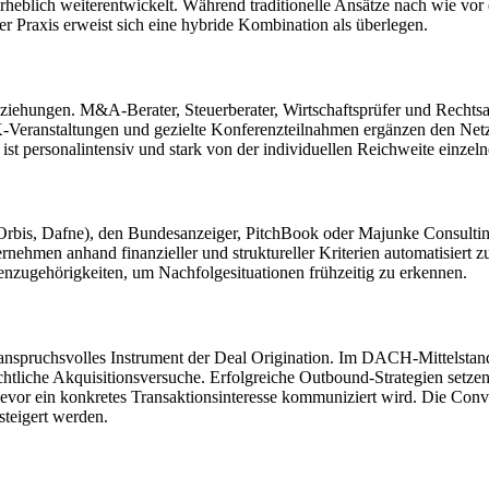
rheblich weiterentwickelt. Während traditionelle Ansätze nach wie vor
er Praxis erweist sich eine hybride Kombination als überlegen.
eziehungen. M&A-Berater, Steuerberater, Wirtschaftsprüfer und Rechtsa
-Veranstaltungen und gezielte Konferenzteilnahmen ergänzen den Netzwe
 ist personalintensiv und stark von der individuellen Reichweite einzel
bis, Dafne), den Bundesanzeiger, PitchBook oder Majunke Consulting, 
nehmen anhand finanzieller und struktureller Kriterien automatisiert 
henzugehörigkeiten, um Nachfolgesituationen frühzeitig zu erkennen.
er anspruchsvolles Instrument der Deal Origination. Im DACH-Mittelsta
chtliche Akquisitionsversuche. Erfolgreiche Outbound-Strategien setz
vor ein konkretes Transaktionsinteresse kommuniziert wird. Die Conver
steigert werden.