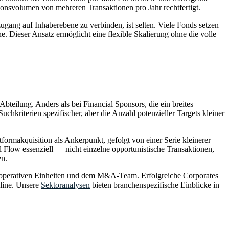
tionsvolumen von mehreren Transaktionen pro Jahr rechtfertigt.
ang auf Inhaberebene zu verbinden, ist selten. Viele Fonds setzen
he. Dieser Ansatz ermöglicht eine flexible Skalierung ohne die volle
teilung. Anders als bei Financial Sponsors, die ein breites
kriterien spezifischer, aber die Anzahl potenzieller Targets kleiner
rmakquisition als Ankerpunkt, gefolgt von einer Serie kleinerer
al Flow essenziell — nicht einzelne opportunistische Transaktionen,
en.
en operativen Einheiten und dem M&A-Team. Erfolgreiche Corporates
eline. Unsere
Sektoranalysen
bieten branchenspezifische Einblicke in