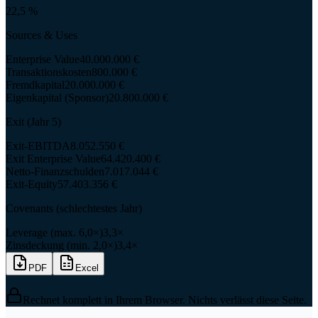
22,5 %
Sources & Uses
Enterprise Value
40.000.000 €
Transaktionskosten
800.000 €
Fremdkapital
20.000.000 €
Eigenkapital (Sponsor)
20.800.000 €
Exit (Jahr
5
)
Exit-EBITDA
8.052.550 €
Exit Enterprise Value
64.420.400 €
Netto-Finanzschulden
7.017.044 €
Exit-Equity
57.403.356 €
Covenants (schlechtestes Jahr)
Leverage (max. 6,0×)
3,3×
Zinsdeckung (min. 2,0×)
3,4×
PDF
Excel
Rechnet komplett in Ihrem Browser. Nichts verlässt diese Seite.