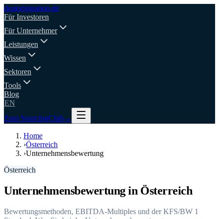
deal
origination
.de
Für Investoren
Für Unternehmer
Leistungen
Wissen
Sektoren
Tools
Blog
EN
Zum SourcingClub
→
Home
›
Österreich
›
Unternehmensbewertung
Österreich
Unternehmensbewertung in Österreich
Bewertungsmethoden, EBITDA-Multiples und der KFS/BW 1