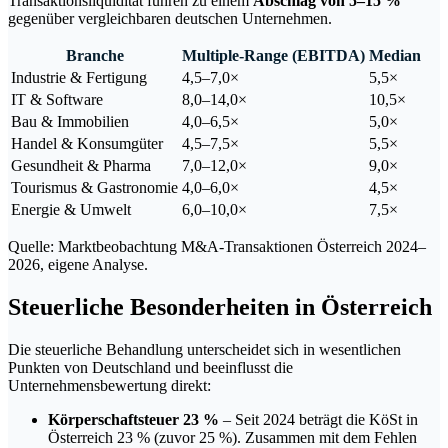
Transaktionsliquidität führen zu einem
Abschlag von 5–15 %
gegenüber vergleichbaren deutschen Unternehmen.
Branche
Multiple-Range (EBITDA)
Median
Industrie & Fertigung
4,5–7,0×
5,5×
IT & Software
8,0–14,0×
10,5×
Bau & Immobilien
4,0–6,5×
5,0×
Handel & Konsumgüter
4,5–7,5×
5,5×
Gesundheit & Pharma
7,0–12,0×
9,0×
Tourismus & Gastronomie
4,0–6,0×
4,5×
Energie & Umwelt
6,0–10,0×
7,5×
Quelle: Marktbeobachtung M&A-Transaktionen Österreich 2024–
2026, eigene Analyse.
Steuerliche Besonderheiten in Österreich
Die steuerliche Behandlung unterscheidet sich in wesentlichen
Punkten von Deutschland und beeinflusst die
Unternehmensbewertung direkt:
Körperschaftsteuer 23 %
– Seit 2024 beträgt die KöSt in
Österreich 23 % (zuvor 25 %). Zusammen mit dem Fehlen