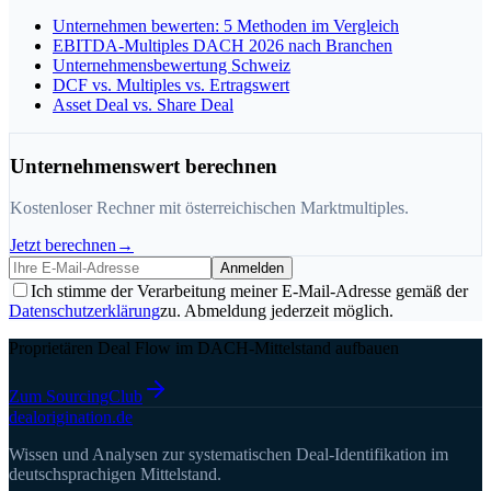
Unternehmen bewerten: 5 Methoden im Vergleich
EBITDA-Multiples DACH 2026 nach Branchen
Unternehmensbewertung Schweiz
DCF vs. Multiples vs. Ertragswert
Asset Deal vs. Share Deal
Unternehmenswert berechnen
Kostenloser Rechner mit österreichischen Marktmultiples.
Jetzt berechnen
→
Anmelden
Ich stimme der Verarbeitung meiner E-Mail-Adresse gemäß der
Datenschutzerklärung
zu. Abmeldung jederzeit möglich.
Proprietären Deal Flow im DACH-Mittelstand aufbauen
Zum SourcingClub
deal
origination
.de
Wissen und Analysen zur systematischen Deal-Identifikation im
deutschsprachigen Mittelstand.