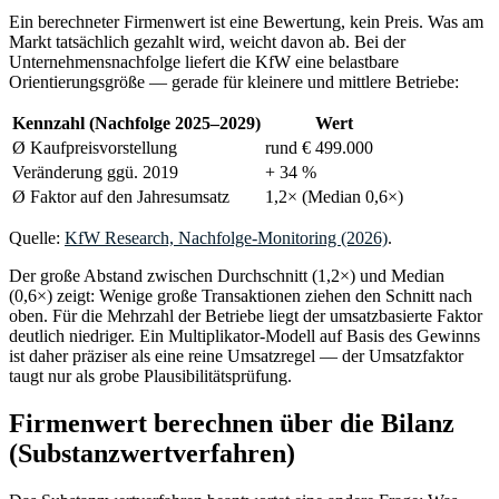
Ein berechneter Firmenwert ist eine Bewertung, kein Preis. Was am
Markt tatsächlich gezahlt wird, weicht davon ab. Bei der
Unternehmensnachfolge liefert die KfW eine belastbare
Orientierungsgröße — gerade für kleinere und mittlere Betriebe:
Kennzahl (Nachfolge 2025–2029)
Wert
Ø Kaufpreisvorstellung
rund € 499.000
Veränderung ggü. 2019
+ 34 %
Ø Faktor auf den Jahresumsatz
1,2× (Median 0,6×)
Quelle:
KfW Research, Nachfolge-Monitoring (2026)
.
Der große Abstand zwischen Durchschnitt (1,2×) und Median
(0,6×) zeigt: Wenige große Transaktionen ziehen den Schnitt nach
oben. Für die Mehrzahl der Betriebe liegt der umsatzbasierte Faktor
deutlich niedriger. Ein Multiplikator-Modell auf Basis des Gewinns
ist daher präziser als eine reine Umsatzregel — der Umsatzfaktor
taugt nur als grobe Plausibilitätsprüfung.
Firmenwert berechnen über die Bilanz
(Substanzwertverfahren)