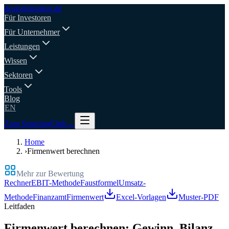
deal
origination
.de
Für Investoren
Für Unternehmer
Leistungen
Wissen
Sektoren
Tools
Blog
EN
Zum SourcingClub
→
Home
›
Firmenwert berechnen
Mehr zur Bewertung
Rechner
EBIT-Methode
Faustformel
Umsatz-
Methode
Finanzamt
Firmenwert
Excel-Vorlagen
Muster-PDF
Leitfaden
Firmenwert berechnen: Gewinn, Bilanz