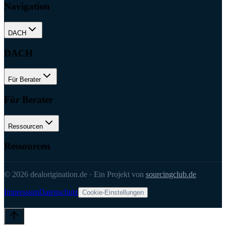
Navigation
DACH
DACH
Für Berater
Für Berater
Ressourcen
Ressourcen
©
2026
dealorigination.de
·
Ein Projekt von
sourcingclub.de
Impressum
Datenschutz
Cookie-Einstellungen