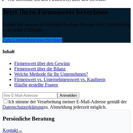
Jetzt Ihren Firmenwert berechnen
Nutzen Sie unseren kostenlosen Rechner für eine erste Einschätzung
— in unter 2 Minuten.
Zum Unternehmenswertrechner
Inhalt
Firmenwert über den Gewinn
Firmenwert über die Bilanz
Welche Methode für Ihr Unternehmen?
Firmenwert vs. Unternehmenswert vs. Kaufpreis
Häufig gestellte Fragen
Anmelden
Ich stimme der Verarbeitung meiner E-Mail-Adresse gemäß der
Datenschutzerklärung
zu. Abmeldung jederzeit möglich.
Persönliche Beratung
Kontakt
→