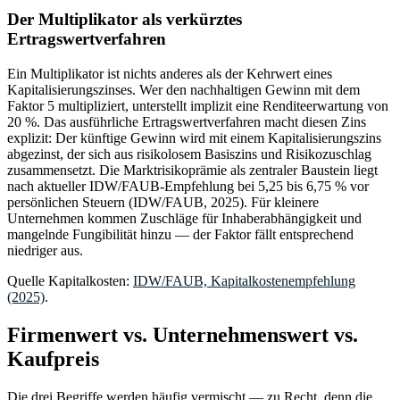
Der Multiplikator als verkürztes
Ertragswertverfahren
Ein Multiplikator ist nichts anderes als der Kehrwert eines
Kapitalisierungszinses. Wer den nachhaltigen Gewinn mit dem
Faktor 5 multipliziert, unterstellt implizit eine Renditeerwartung von
20 %. Das ausführliche Ertragswertverfahren macht diesen Zins
explizit: Der künftige Gewinn wird mit einem Kapitalisierungszins
abgezinst, der sich aus risikolosem Basiszins und Risikozuschlag
zusammensetzt. Die Marktrisikoprämie als zentraler Baustein liegt
nach aktueller IDW/FAUB-Empfehlung bei 5,25 bis 6,75 % vor
persönlichen Steuern (IDW/FAUB, 2025). Für kleinere
Unternehmen kommen Zuschläge für Inhaberabhängigkeit und
mangelnde Fungibilität hinzu — der Faktor fällt entsprechend
niedriger aus.
Quelle Kapitalkosten:
IDW/FAUB, Kapitalkostenempfehlung
(2025)
.
Firmenwert vs. Unternehmenswert vs.
Kaufpreis
Die drei Begriffe werden häufig vermischt — zu Recht, denn die