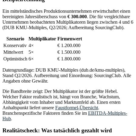
Ein mittelständisches Produktionsunternehmen erwirtschaftet einen
bereinigten Jahresüberschuss von
€ 300.000
. Die für vergleichbare
Unternehmen beobachteten Multiplikatoren liegen zwischen 4 und 6
(DUB KMU-Multiples, Q2/2026; Aufbereitung SourcingClub).
Szenario
Multiplikator
Firmenwert
Konservativ
4×
€ 1.200.000
Mittelwert
5×
€ 1.500.000
Optimistisch
6×
€ 1.800.000
Datengrundlage: DUB KMU-Multiples (dub.de/kmu-multiples),
Stand Q2/2026. Aufbereitung und Einordnung: SourcingClub. Alle
Angaben ohne Gewähr.
Die Bandbreite zeigt: Der Multiplikator ist der größte Hebel.
Welcher Faktor realistisch ist, hängt von Branche, Wachstum,
Abhängigkeit vom Inhaber und Marktumfeld ab. Einen ersten
Anhaltspunkt liefert unsere
Faustformel-Übersicht
.
Branchenspezifische Faktoren finden Sie im
EBITDA-Multiples-
Hub
.
Realitätscheck: Was tatsächlich gezahlt wird