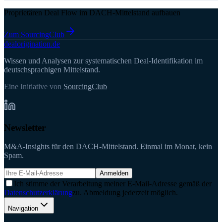
Proprietären Deal Flow im DACH-Mittelstand aufbauen
Zum SourcingClub
deal
origination
.de
Wissen und Analysen zur systematischen Deal-Identifikation im
deutschsprachigen Mittelstand.
Eine Initiative von
SourcingClub
Newsletter
M&A-Insights für den DACH-Mittelstand. Einmal im Monat, kein
Spam.
Anmelden
Ich stimme der Verarbeitung meiner E-Mail-Adresse gemäß der
Datenschutzerklärung
zu. Abmeldung jederzeit möglich.
Navigation