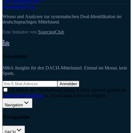
Zum SourcingClub
deal
origination
.de
Wissen und Analysen zur systematischen Deal-Identifikation im
deutschsprachigen Mittelstand.
Eine Initiative von
SourcingClub
Newsletter
M&A-Insights für den DACH-Mittelstand. Einmal im Monat, kein
Spam.
Anmelden
Ich stimme der Verarbeitung meiner E-Mail-Adresse gemäß der
Datenschutzerklärung
zu. Abmeldung jederzeit möglich.
Navigation
Navigation
DACH