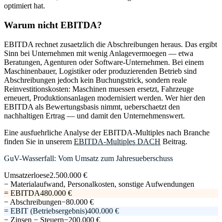
optimiert hat.
Warum nicht EBITDA?
EBITDA rechnet zusaetzlich die Abschreibungen heraus. Das ergibt
Sinn bei Unternehmen mit wenig Anlagevermoegen — etwa
Beratungen, Agenturen oder Software-Unternehmen. Bei einem
Maschinenbauer, Logistiker oder produzierenden Betrieb sind
Abschreibungen jedoch kein Buchungstrick, sondern reale
Reinvestitionskosten: Maschinen muessen ersetzt, Fahrzeuge
erneuert, Produktionsanlagen modernisiert werden. Wer hier den
EBITDA als Bewertungsbasis nimmt, ueberschaetzt den
nachhaltigen Ertrag — und damit den Unternehmenswert.
Eine ausfuehrliche Analyse der EBITDA-Multiples nach Branche
finden Sie in unserem
EBITDA-Multiples DACH
Beitrag.
GuV-Wasserfall: Vom Umsatz zum Jahresueberschuss
Umsatzerloese
2.500.000 €
− Materialaufwand, Personalkosten, sonstige Aufwendungen
= EBITDA
480.000 €
− Abschreibungen
−80.000 €
= EBIT (Betriebsergebnis)
400.000 €
− Zinsen − Steuern
−200.000 €