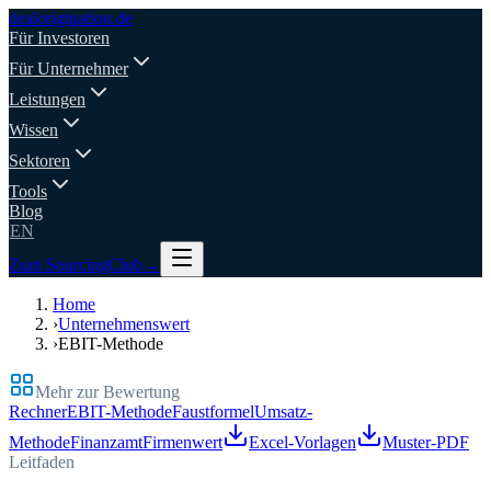
deal
origination
.de
Für Investoren
Für Unternehmer
Leistungen
Wissen
Sektoren
Tools
Blog
EN
Zum SourcingClub
→
Home
›
Unternehmenswert
›
EBIT-Methode
Mehr zur Bewertung
Rechner
EBIT-Methode
Faustformel
Umsatz-
Methode
Finanzamt
Firmenwert
Excel-Vorlagen
Muster-PDF
Leitfaden