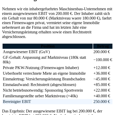
Nehmen wir ein inhabergefuehrtes Maschinenbau-Unternehmen mit
einem ausgewiesenen EBIT von 200.000 €. Der Inhaber zahlt sich
ein Gehalt von nur 80.000 € (Marktniveau waere 180.000 €), faehrt
einen Firmenwagen privat, vermietet seine eigene Immobilie
ueberteuert an die Firma und hat im letzten Jahr eine
Versicherungsleistung erhalten sowie einen Rechtsstreit
abgeschlossen.
Position
Betrag
Ausgewiesener EBIT (GuV)
200.000
€
GF-Gehalt: Anpassung auf Marktniveau (180k statt
−100.000
€
80k)
Private PKW-Nutzung (Firmenwagen Inhaber)
+12.000
€
Ueberhoeht verrechnete Miete an eigene Immobilie
+36.000
€
Einmalertrag: Versicherungsleistung Brandschaden
−45.000
€
Einmalaufwand: Rechtsstreit (abgeschlossen)
+85.000
€
Nicht betriebsnotwendig: Sponsoring Sportverein
+22.000
€
Familienangestellte ueber Marktniveau (+40k)
+40.000
€
Bereinigter EBIT
250.000 €
Das Ergebnis: Der ausgewiesene EBIT lag bei 200.000 €, der