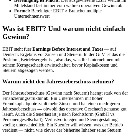
Bereinigung ist Pflicht:
Der ausgewiesene EBIT weicht im
Mittelstand fast immer vom wahren operativen Gewinn ab
Formel:
Bereinigter EBIT × Branchenmultiple =
Unternehmenswert
Was ist EBIT? Und warum nicht einfach
Gewinn?
EBIT steht fuer
Earnings Before Interest and Taxes
— auf
Deutsch: Ergebnis vor Zinsen und Steuern. In der GuV ist das die
Position „Betriebsergebnis“, also das, was Ihr Unternehmen mit
seinem Kerngeschaeft erwirtschaftet, bevor Kapitalkosten und
Steuern abgezogen werden.
Warum nicht den Jahresueberschuss nehmen?
Der Jahresueberschuss (Gewinn nach Steuern) haengt stark von der
Finanzierungsstruktur ab. Ein Unternehmen mit hoher
Fremdkapitalquote zahlt mehr Zinsen und hat einen niedrigeren
Jahresueberschuss — obwohl das operative Geschaeft genauso gut
laeuft. Auch die Steuerlast ist je nach Rechtsform (GmbH vs.
Personengesellschaft), Verlustvortraegen und Steuergestaltung
voellig unterschiedlich. Ein Kaeufer will wissen, was der Betrieb
verdient — nicht, wie clever der bisherige Inhaber seine Steuern