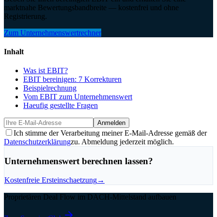
marktnahe Bewertungsbandbreite — kostenfrei und ohne
Registrierung.
Zum Unternehmenswertrechner
Inhalt
Was ist EBIT?
EBIT bereinigen: 7 Korrekturen
Beispielrechnung
Vom EBIT zum Unternehmenswert
Haeufig gestellte Fragen
Anmelden
Ich stimme der Verarbeitung meiner E-Mail-Adresse gemäß der
Datenschutzerklärung
zu. Abmeldung jederzeit möglich.
Unternehmenswert berechnen lassen?
Kostenfreie Ersteinschaetzung
→
Proprietären Deal Flow im DACH-Mittelstand aufbauen