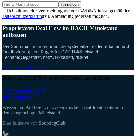
Anmelden
Ich stimme der Verarbeitung meiner E-Mail-Adresse gemäß der
Datenschutzerklärung
zu. Abmeldung jederzeit möglich.
Proprietären Deal Flow im DACH-Mittelstand
aufbauen
Der SourcingClub übernimmt die systematische Identifikation und
Qualifizierung von Targets im DACH-Mittelstand.
Technologiegestützt, netzwerkbasiert, diskret.
Zum SourcingClub
→
Proprietären Deal Flow im DACH-Mittelstand aufbauen
Zum SourcingClub
deal
origination
.de
Wissen und Analysen zur systematischen Deal-Identifikation im
deutschsprachigen Mittelstand.
Eine Initiative von
SourcingClub