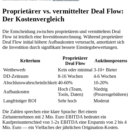
Proprietärer vs. vermittelter Deal Flow:
Der Kostenvergleich
Die Entscheidung zwischen proprietärem und vermitteltem Deal
Flow ist letztlich eine Investitionsrechnung. Während proprietärer
Deal Flow initial höhere Aufbaukosten verursacht, amortisiert sich
die Investition durch signifikant bessere Einstiegsbewertungen.
Proprietärer
Kriterium
Auktionsprozess
Deal Flow
Wettbewerb
Kein oder minimal
3-10+ Bieter
DD-Zeitraum
8-16 Wochen
4-6 Wochen
Abschlusswahrscheinlichkeit
40-60%
10-20%
Hoch (Team,
Niedrig
Aufbaukosten
Tools, Daten)
(Prozessgebühren)
Langfristiger ROI
Sehr hoch
Moderat
Die Zahlen sprechen eine klare Sprache: Bei einem
Zielunternehmen mit 2 Mio. Euro EBITDA bedeutet ein
Kaufpreisunterschied von 1-2x EBITDA eine Ersparnis von 2 bis 4
Mio. Euro — ein Vielfaches der jährlichen Origination-Kosten.