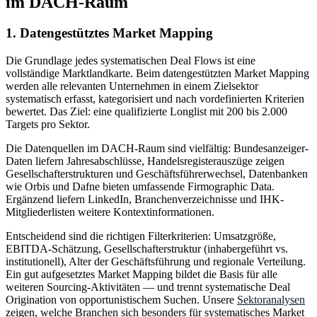
im DACH-Raum
1. Datengestütztes Market Mapping
Die Grundlage jedes systematischen Deal Flows ist eine
vollständige Marktlandkarte. Beim datengestützten Market Mapping
werden alle relevanten Unternehmen in einem Zielsektor
systematisch erfasst, kategorisiert und nach vordefinierten Kriterien
bewertet. Das Ziel: eine qualifizierte Longlist mit 200 bis 2.000
Targets pro Sektor.
Die Datenquellen im DACH-Raum sind vielfältig: Bundesanzeiger-
Daten liefern Jahresabschlüsse, Handelsregisterauszüge zeigen
Gesellschafterstrukturen und Geschäftsführerwechsel, Datenbanken
wie Orbis und Dafne bieten umfassende Firmographic Data.
Ergänzend liefern LinkedIn, Branchenverzeichnisse und IHK-
Mitgliederlisten weitere Kontextinformationen.
Entscheidend sind die richtigen Filterkriterien: Umsatzgröße,
EBITDA-Schätzung, Gesellschafterstruktur (inhabergeführt vs.
institutionell), Alter der Geschäftsführung und regionale Verteilung.
Ein gut aufgesetztes Market Mapping bildet die Basis für alle
weiteren Sourcing-Aktivitäten — und trennt systematische Deal
Origination von opportunistischem Suchen. Unsere
Sektoranalysen
zeigen, welche Branchen sich besonders für systematisches Market