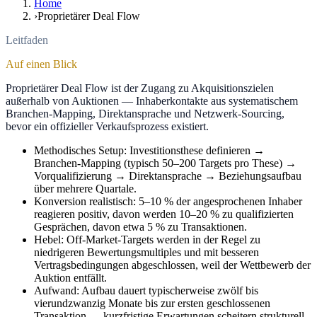
Home
›
Proprietärer Deal Flow
Leitfaden
Auf einen Blick
Proprietärer Deal Flow ist der Zugang zu Akquisitionszielen
außerhalb von Auktionen — Inhaberkontakte aus systematischem
Branchen-Mapping, Direktansprache und Netzwerk-Sourcing,
bevor ein offizieller Verkaufsprozess existiert.
Methodisches Setup: Investitionsthese definieren →
Branchen-Mapping (typisch 50–200 Targets pro These) →
Vorqualifizierung → Direktansprache → Beziehungsaufbau
über mehrere Quartale.
Konversion realistisch: 5–10 % der angesprochenen Inhaber
reagieren positiv, davon werden 10–20 % zu qualifizierten
Gesprächen, davon etwa 5 % zu Transaktionen.
Hebel: Off-Market-Targets werden in der Regel zu
niedrigeren Bewertungsmultiples und mit besseren
Vertragsbedingungen abgeschlossen, weil der Wettbewerb der
Auktion entfällt.
Aufwand: Aufbau dauert typischerweise zwölf bis
vierundzwanzig Monate bis zur ersten geschlossenen
Transaktion — kurzfristige Erwartungen scheitern strukturell.