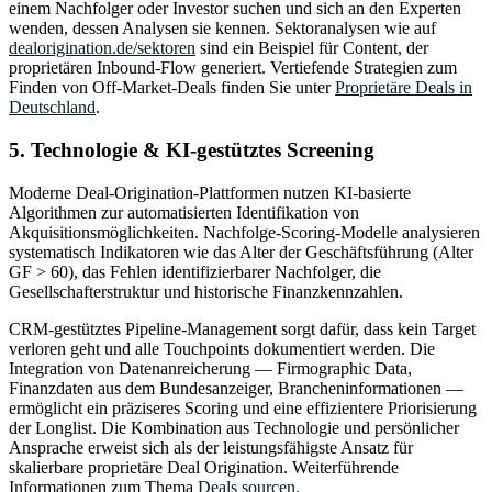
einem Nachfolger oder Investor suchen und sich an den Experten
wenden, dessen Analysen sie kennen. Sektoranalysen wie auf
dealorigination.de/sektoren
sind ein Beispiel für Content, der
proprietären Inbound-Flow generiert. Vertiefende Strategien zum
Finden von Off-Market-Deals finden Sie unter
Proprietäre Deals in
Deutschland
.
5. Technologie & KI-gestütztes Screening
Moderne Deal-Origination-Plattformen nutzen KI-basierte
Algorithmen zur automatisierten Identifikation von
Akquisitionsmöglichkeiten. Nachfolge-Scoring-Modelle analysieren
systematisch Indikatoren wie das Alter der Geschäftsführung (Alter
GF > 60), das Fehlen identifizierbarer Nachfolger, die
Gesellschafterstruktur und historische Finanzkennzahlen.
CRM-gestütztes Pipeline-Management sorgt dafür, dass kein Target
verloren geht und alle Touchpoints dokumentiert werden. Die
Integration von Datenanreicherung — Firmographic Data,
Finanzdaten aus dem Bundesanzeiger, Brancheninformationen —
ermöglicht ein präziseres Scoring und eine effizientere Priorisierung
der Longlist. Die Kombination aus Technologie und persönlicher
Ansprache erweist sich als der leistungsfähigste Ansatz für
skalierbare proprietäre Deal Origination. Weiterführende
Informationen zum Thema
Deals sourcen
.