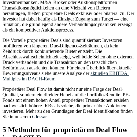
Investmentbanken, M&A-Broker oder Auktionsplattformen
Transaktionsmöglichkeiten an eine Vielzahl von Bietern
herantragen, fließen proprietäre Deals exklusiv oder bilateral zu. Der
Investor hat dabei häufig als Einziger Zugang zum Target — eine
Situation, die grundlegend andere Verhandlungsdynamiken erzeugt
als ein kompetitiver Auktionsprozess.
Die Vorteile proprietärer Deals sind quantifizierbar: Investoren
profitieren von längeren Due-Diligence-Zeiträumen, da kein
Zeitdruck durch konkurrierende Bieter entsteht. Die
Abschlusswahrscheinlichkeit steigt, weil beide Seiten ohne externen
Druck verhandeln und die Transaktion an den tatsächlichen
Bedürfnissen ausrichten können. Für einen Überblick über aktuelle
Bewertungsniveaus siehe unsere Analyse der
aktuellen EBITDA-
Multiples im DACH-Raum
.
Proprietärer Deal Flow ist damit nicht nur eine Frage der Deal-
Qualität, sondern ein direkter Hebel auf die Portfolio-Rendite. PE-
Fonds mit einem hohen Anteil proprietärer Transaktionen erzielen
nachweislich höhere IRRs als solche, die primär über Auktionen
investieren. Mehr zu den Grundlagen der Deal-Identifikation finden
Sie in unserem
Glossar
.
5 Methoden für proprietären Deal Flow