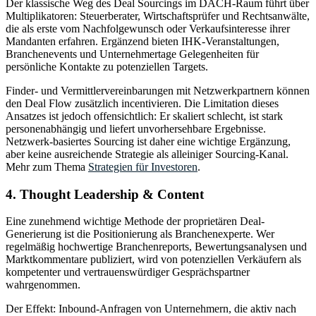
Der klassische Weg des Deal Sourcings im DACH-Raum führt über
Multiplikatoren: Steuerberater, Wirtschaftsprüfer und Rechtsanwälte,
die als erste vom Nachfolgewunsch oder Verkaufsinteresse ihrer
Mandanten erfahren. Ergänzend bieten IHK-Veranstaltungen,
Branchenevents und Unternehmertage Gelegenheiten für
persönliche Kontakte zu potenziellen Targets.
Finder- und Vermittlervereinbarungen mit Netzwerkpartnern können
den Deal Flow zusätzlich incentivieren. Die Limitation dieses
Ansatzes ist jedoch offensichtlich: Er skaliert schlecht, ist stark
personenabhängig und liefert unvorhersehbare Ergebnisse.
Netzwerk-basiertes Sourcing ist daher eine wichtige Ergänzung,
aber keine ausreichende Strategie als alleiniger Sourcing-Kanal.
Mehr zum Thema
Strategien für Investoren
.
4. Thought Leadership & Content
Eine zunehmend wichtige Methode der proprietären Deal-
Generierung ist die Positionierung als Branchenexperte. Wer
regelmäßig hochwertige Branchenreports, Bewertungsanalysen und
Marktkommentare publiziert, wird von potenziellen Verkäufern als
kompetenter und vertrauenswürdiger Gesprächspartner
wahrgenommen.
Der Effekt: Inbound-Anfragen von Unternehmern, die aktiv nach