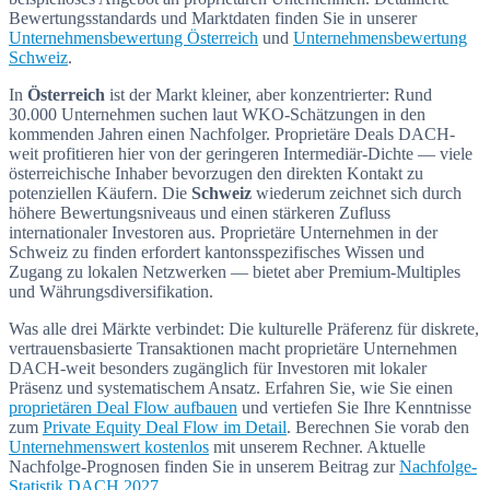
Bewertungsstandards und Marktdaten finden Sie in unserer
Unternehmensbewertung Österreich
und
Unternehmensbewertung
Schweiz
.
In
Österreich
ist der Markt kleiner, aber konzentrierter: Rund
30.000 Unternehmen suchen laut WKO-Schätzungen in den
kommenden Jahren einen Nachfolger. Proprietäre Deals DACH-
weit profitieren hier von der geringeren Intermediär-Dichte — viele
österreichische Inhaber bevorzugen den direkten Kontakt zu
potenziellen Käufern. Die
Schweiz
wiederum zeichnet sich durch
höhere Bewertungsniveaus und einen stärkeren Zufluss
internationaler Investoren aus. Proprietäre Unternehmen in der
Schweiz zu finden erfordert kantonsspezifisches Wissen und
Zugang zu lokalen Netzwerken — bietet aber Premium-Multiples
und Währungsdiversifikation.
Was alle drei Märkte verbindet: Die kulturelle Präferenz für diskrete,
vertrauensbasierte Transaktionen macht proprietäre Unternehmen
DACH-weit besonders zugänglich für Investoren mit lokaler
Präsenz und systematischem Ansatz. Erfahren Sie, wie Sie einen
proprietären Deal Flow aufbauen
und vertiefen Sie Ihre Kenntnisse
zum
Private Equity Deal Flow im Detail
. Berechnen Sie vorab den
Unternehmenswert kostenlos
mit unserem Rechner. Aktuelle
Nachfolge-Prognosen finden Sie in unserem Beitrag zur
Nachfolge-
Statistik DACH 2027
.