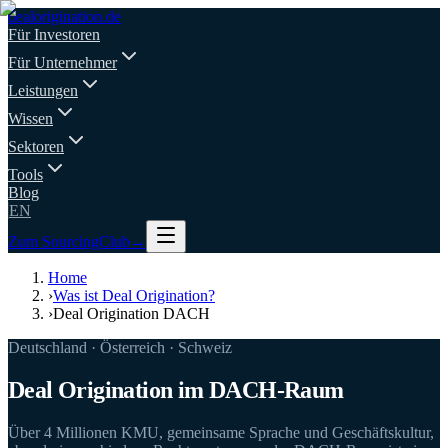
deal
origination
.de
Für Investoren
Für Unternehmer
Leistungen
Wissen
Sektoren
Tools
Blog
EN
Zum SourcingClub
→
Home
›
Was ist Deal Origination?
›
Deal Origination DACH
Deutschland · Österreich · Schweiz
Deal Origination im DACH-Raum
Über 4 Millionen KMU, gemeinsame Sprache und Geschäftskultur,