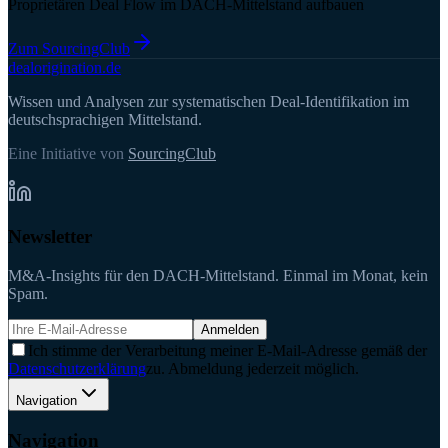
Proprietären Deal Flow im DACH-Mittelstand aufbauen
Zum SourcingClub
deal
origination
.de
Wissen und Analysen zur systematischen Deal-Identifikation im
deutschsprachigen Mittelstand.
Eine Initiative von
SourcingClub
Newsletter
M&A-Insights für den DACH-Mittelstand. Einmal im Monat, kein
Spam.
Anmelden
Ich stimme der Verarbeitung meiner E-Mail-Adresse gemäß der
Datenschutzerklärung
zu. Abmeldung jederzeit möglich.
Navigation
Navigation