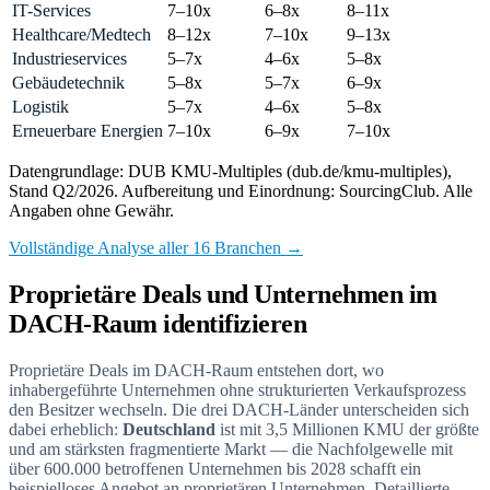
IT-Services
7–10x
6–8x
8–11x
Healthcare/Medtech
8–12x
7–10x
9–13x
Industrieservices
5–7x
4–6x
5–8x
Gebäudetechnik
5–8x
5–7x
6–9x
Logistik
5–7x
4–6x
5–8x
Erneuerbare Energien
7–10x
6–9x
7–10x
Datengrundlage: DUB KMU-Multiples (dub.de/kmu-multiples),
Stand Q2/2026. Aufbereitung und Einordnung: SourcingClub. Alle
Angaben ohne Gewähr.
Vollständige Analyse aller 16 Branchen →
Proprietäre Deals und Unternehmen im
DACH-Raum identifizieren
Proprietäre Deals im DACH-Raum entstehen dort, wo
inhabergeführte Unternehmen ohne strukturierten Verkaufsprozess
den Besitzer wechseln. Die drei DACH-Länder unterscheiden sich
dabei erheblich:
Deutschland
ist mit 3,5 Millionen KMU der größte
und am stärksten fragmentierte Markt — die Nachfolgewelle mit
über 600.000 betroffenen Unternehmen bis 2028 schafft ein
beispielloses Angebot an proprietären Unternehmen. Detaillierte