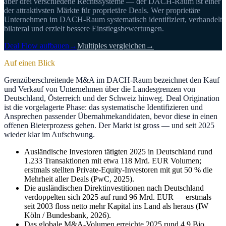
aber drei verschiedene Rechtssysteme — der DACH-Raum ist einer
der attraktivsten Märkte für proprietäre Deals. Wer proprietäre
Unternehmen im DACH-Raum systematisch identifiziert, verhandelt
bilateral und erzielt bessere Einstiegsbewertungen.
Deal Flow aufbauen
→
Multiples vergleichen
→
Auf einen Blick
Grenzüberschreitende M&A im DACH-Raum bezeichnet den Kauf
und Verkauf von Unternehmen über die Landesgrenzen von
Deutschland, Österreich und der Schweiz hinweg. Deal Origination
ist die vorgelagerte Phase: das systematische Identifizieren und
Ansprechen passender Übernahmekandidaten, bevor diese in einen
offenen Bieterprozess gehen. Der Markt ist gross — und seit 2025
wieder klar im Aufschwung.
Ausländische Investoren tätigten 2025 in Deutschland rund
1.233 Transaktionen mit etwa 118 Mrd. EUR Volumen;
erstmals stellten Private-Equity-Investoren mit gut 50 % die
Mehrheit aller Deals (PwC, 2025).
Die ausländischen Direktinvestitionen nach Deutschland
verdoppelten sich 2025 auf rund 96 Mrd. EUR — erstmals
seit 2003 floss netto mehr Kapital ins Land als heraus (IW
Köln / Bundesbank, 2026).
Das globale M&A-Volumen erreichte 2025 rund 4,9 Bio.