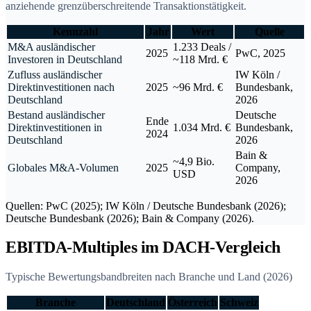
anziehende grenzüberschreitende Transaktionstätigkeit.
Kennzahl
Jahr
Wert
Quelle
M&A ausländischer
1.233 Deals /
2025
PwC, 2025
Investoren in Deutschland
~118 Mrd. €
Zufluss ausländischer
IW Köln /
Direktinvestitionen nach
2025
~96 Mrd. €
Bundesbank,
Deutschland
2026
Bestand ausländischer
Deutsche
Ende
Direktinvestitionen in
1.034 Mrd. €
Bundesbank,
2024
Deutschland
2026
Bain &
~4,9 Bio.
Globales M&A-Volumen
2025
Company,
USD
2026
Quellen: PwC (2025); IW Köln / Deutsche Bundesbank (2026);
Deutsche Bundesbank (2026); Bain & Company (2026).
EBITDA-Multiples im DACH-Vergleich
Typische Bewertungsbandbreiten nach Branche und Land (2026)
Branche
Deutschland
Österreich
Schweiz