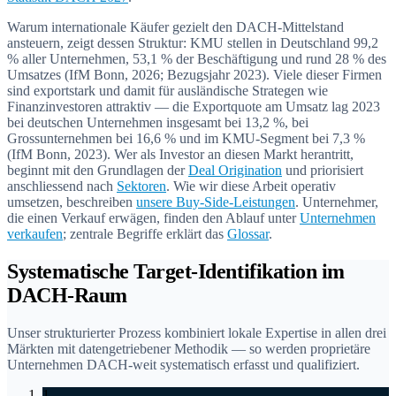
Warum internationale Käufer gezielt den DACH-Mittelstand
ansteuern, zeigt dessen Struktur: KMU stellen in Deutschland 99,2
% aller Unternehmen, 53,1 % der Beschäftigung und rund 28 % des
Umsatzes (IfM Bonn, 2026; Bezugsjahr 2023). Viele dieser Firmen
sind exportstark und damit für ausländische Strategen wie
Finanzinvestoren attraktiv — die Exportquote am Umsatz lag 2023
bei deutschen Unternehmen insgesamt bei 13,2 %, bei
Grossunternehmen bei 16,6 % und im KMU-Segment bei 7,3 %
(IfM Bonn, 2023). Wer als Investor an diesen Markt herantritt,
beginnt mit den Grundlagen der
Deal Origination
und priorisiert
anschliessend nach
Sektoren
. Wie wir diese Arbeit operativ
umsetzen, beschreiben
unsere Buy-Side-Leistungen
. Unternehmer,
die einen Verkauf erwägen, finden den Ablauf unter
Unternehmen
verkaufen
; zentrale Begriffe erklärt das
Glossar
.
Systematische Target-Identifikation im
DACH-Raum
Unser strukturierter Prozess kombiniert lokale Expertise in allen drei
Märkten mit datengetriebener Methodik — so werden proprietäre
Unternehmen DACH-weit systematisch erfasst und qualifiziert.
1