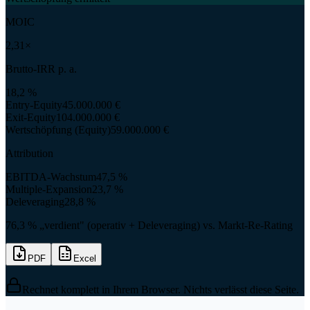
MOIC
2,31×
Brutto-IRR p. a.
18,2 %
Entry-Equity
45.000.000 €
Exit-Equity
104.000.000 €
Wertschöpfung (Equity)
59.000.000 €
Attribution
EBITDA-Wachstum
47,5 %
Multiple-Expansion
23,7 %
Deleveraging
28,8 %
76,3 %
„verdient" (operativ + Deleveraging) vs. Markt-Re-Rating
PDF
Excel
Rechnet komplett in Ihrem Browser. Nichts verlässt diese Seite.