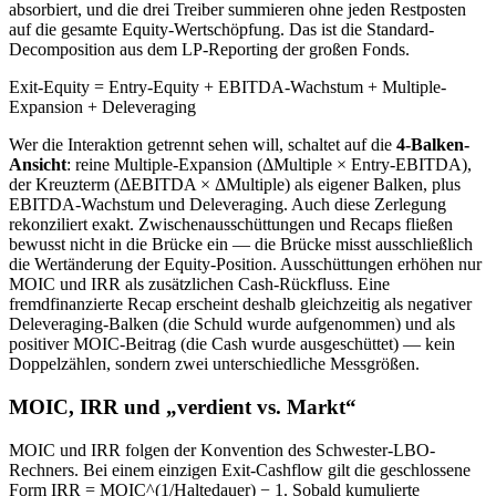
absorbiert, und die drei Treiber summieren ohne jeden Restposten
auf die gesamte Equity-Wertschöpfung. Das ist die Standard-
Decomposition aus dem LP-Reporting der großen Fonds.
Exit-Equity = Entry-Equity + EBITDA-Wachstum + Multiple-
Expansion + Deleveraging
Wer die Interaktion getrennt sehen will, schaltet auf die
4-Balken-
Ansicht
: reine Multiple-Expansion (ΔMultiple × Entry-EBITDA),
der Kreuzterm (ΔEBITDA × ΔMultiple) als eigener Balken, plus
EBITDA-Wachstum und Deleveraging. Auch diese Zerlegung
rekonziliert exakt. Zwischenausschüttungen und Recaps fließen
bewusst nicht in die Brücke ein — die Brücke misst ausschließlich
die Wertänderung der Equity-Position. Ausschüttungen erhöhen nur
MOIC und IRR als zusätzlichen Cash-Rückfluss. Eine
fremdfinanzierte Recap erscheint deshalb gleichzeitig als negativer
Deleveraging-Balken (die Schuld wurde aufgenommen) und als
positiver MOIC-Beitrag (die Cash wurde ausgeschüttet) — kein
Doppelzählen, sondern zwei unterschiedliche Messgrößen.
MOIC, IRR und „verdient vs. Markt“
MOIC und IRR folgen der Konvention des Schwester-LBO-
Rechners. Bei einem einzigen Exit-Cashflow gilt die geschlossene
Form IRR = MOIC^(1/Haltedauer) − 1. Sobald kumulierte