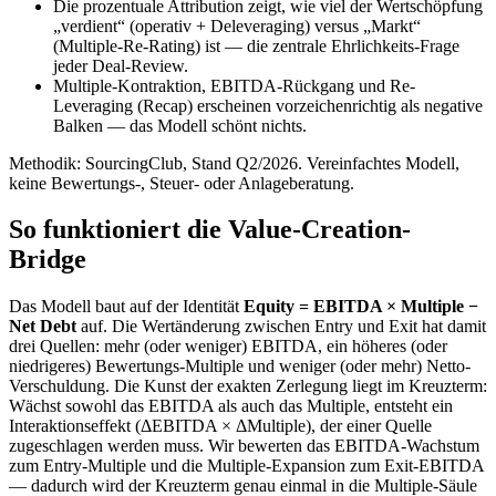
Die prozentuale Attribution zeigt, wie viel der Wertschöpfung
„verdient“ (operativ + Deleveraging) versus „Markt“
(Multiple-Re-Rating) ist — die zentrale Ehrlichkeits-Frage
jeder Deal-Review.
Multiple-Kontraktion, EBITDA-Rückgang und Re-
Leveraging (Recap) erscheinen vorzeichenrichtig als negative
Balken — das Modell schönt nichts.
Methodik: SourcingClub, Stand Q2/2026. Vereinfachtes Modell,
keine Bewertungs-, Steuer- oder Anlageberatung.
So funktioniert die Value-Creation-
Bridge
Das Modell baut auf der Identität
Equity = EBITDA × Multiple −
Net Debt
auf. Die Wertänderung zwischen Entry und Exit hat damit
drei Quellen: mehr (oder weniger) EBITDA, ein höheres (oder
niedrigeres) Bewertungs-Multiple und weniger (oder mehr) Netto-
Verschuldung. Die Kunst der exakten Zerlegung liegt im Kreuzterm:
Wächst sowohl das EBITDA als auch das Multiple, entsteht ein
Interaktionseffekt (ΔEBITDA × ΔMultiple), der einer Quelle
zugeschlagen werden muss. Wir bewerten das EBITDA-Wachstum
zum Entry-Multiple und die Multiple-Expansion zum Exit-EBITDA
— dadurch wird der Kreuzterm genau einmal in die Multiple-Säule