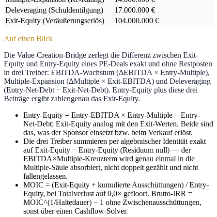
Deleveraging (Schuldentilgung)
17.000.000 €
Exit-Equity (Veräußerungserlös)
104.000.000 €
Auf einen Blick
Die Value-Creation-Bridge zerlegt die Differenz zwischen Exit-
Equity und Entry-Equity eines PE-Deals exakt und ohne Restposten
in drei Treiber: EBITDA-Wachstum (ΔEBITDA × Entry-Multiple),
Multiple-Expansion (ΔMultiple × Exit-EBITDA) und Deleveraging
(Entry-Net-Debt − Exit-Net-Debt). Entry-Equity plus diese drei
Beiträge ergibt zahlengenau das Exit-Equity.
Entry-Equity = Entry-EBITDA × Entry-Multiple − Entry-
Net-Debt; Exit-Equity analog mit den Exit-Werten. Beide sind
das, was der Sponsor einsetzt bzw. beim Verkauf erlöst.
Die drei Treiber summieren per algebraischer Identität exakt
auf Exit-Equity − Entry-Equity (Residuum null) — der
EBITDA×Multiple-Kreuzterm wird genau einmal in die
Multiple-Säule absorbiert, nicht doppelt gezählt und nicht
fallengelassen.
MOIC = (Exit-Equity + kumulierte Ausschüttungen) / Entry-
Equity, bei Totalverlust auf 0,0× gefloort. Brutto-IRR =
MOIC^(1/Haltedauer) − 1 ohne Zwischenausschüttungen,
sonst über einen Cashflow-Solver.