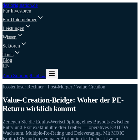
deal
origination
.de
Für Investoren
Für Unternehmer
Leistungen
Wissen
Sektoren
Tools
Blog
EN
Zum SourcingClub
→
Kostenloser Rechner · Post-Merger / Value Creation
Value-Creation-Bridge: Woher der PE-
Return wirklich kommt
Zerlegen Sie die Equity-Wertschöpfung eines Buyouts zwischen
Entry und Exit exakt in ihre drei Treiber — operatives EBITDA-
Wachstum, Multiple-Re-Rating und Deleveraging. Mit MOIC,
Brutto-IRR und prozentualer Attribution je Treiber. Live im