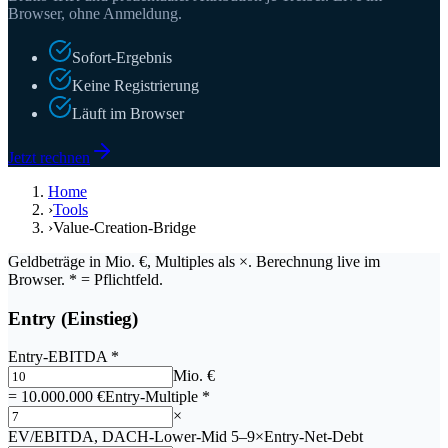
Browser, ohne Anmeldung.
Sofort-Ergebnis
Keine Registrierung
Läuft im Browser
Jetzt rechnen
Home
›
Tools
›
Value-Creation-Bridge
Geldbeträge in
Mio. €
, Multiples als
×
. Berechnung live im
Browser.
*
= Pflichtfeld.
Entry (Einstieg)
Entry-EBITDA
*
Mio. €
= 10.000.000 €
Entry-Multiple
*
×
EV/EBITDA, DACH-Lower-Mid 5–9×
Entry-Net-Debt