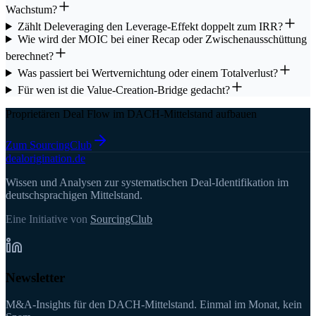
Wachstum?
Zählt Deleveraging den Leverage-Effekt doppelt zum IRR?
Wie wird der MOIC bei einer Recap oder Zwischenausschüttung
berechnet?
Was passiert bei Wertvernichtung oder einem Totalverlust?
Für wen ist die Value-Creation-Bridge gedacht?
Proprietären Deal Flow im DACH-Mittelstand aufbauen
Zum SourcingClub
deal
origination
.de
Wissen und Analysen zur systematischen Deal-Identifikation im
deutschsprachigen Mittelstand.
Eine Initiative von
SourcingClub
Newsletter
M&A-Insights für den DACH-Mittelstand. Einmal im Monat, kein