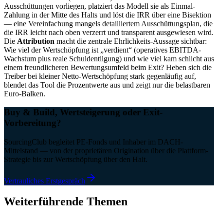
Ausschüttungen vorliegen, platziert das Modell sie als Einmal-
Zahlung in der Mitte des Halts und löst die IRR über eine Bisektion
— eine Vereinfachung mangels detailliertem Ausschüttungsplan, die
die IRR leicht nach oben verzerrt und transparent ausgewiesen wird.
Die
Attribution
macht die zentrale Ehrlichkeits-Aussage sichtbar:
Wie viel der Wertschöpfung ist „verdient“ (operatives EBITDA-
Wachstum plus reale Schuldentilgung) und wie viel kam schlicht aus
einem freundlicheren Bewertungsumfeld beim Exit? Heben sich die
Treiber bei kleiner Netto-Wertschöpfung stark gegenläufig auf,
blendet das Tool die Prozentwerte aus und zeigt nur die belastbaren
Euro-Balken.
Buy & Build, Wertsteigerung oder Exit-
Vorbereitung?
SourcingClub begleitet PE-Fonds und Inhaber im DACH-
Mittelstand — von der proprietären Origination über die Plattform-
Strategie bis zur Wertschöpfung über den Halt.
Vertrauliches Erstgespräch
Weiterführende Themen