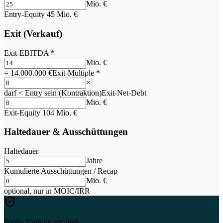
Mio. €
Entry-Equity 45 Mio. €
Exit (Verkauf)
Exit-EBITDA
*
Mio. €
= 14.000.000 €
Exit-Multiple
*
×
darf < Entry sein (Kontraktion)
Exit-Net-Debt
Mio. €
Exit-Equity 104 Mio. €
Haltedauer & Ausschüttungen
Haltedauer
Jahre
Kumulierte Ausschüttungen / Recap
Mio. €
optional, nur in MOIC/IRR
Wertschöpfung ermittelt