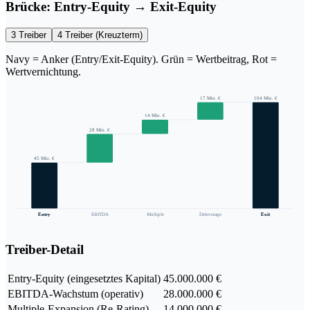
Brücke: Entry-Equity → Exit-Equity
3 Treiber
4 Treiber (Kreuzterm)
Navy = Anker (Entry/Exit-Equity). Grün = Wertbeitrag, Rot =
Wertvernichtung.
17 Mio. €
104 Mio. €
14 Mio. €
28 Mio. €
45 Mio. €
Entry
EBITDA
Multiple
Deleverage
Exit
Treiber-Detail
Entry-Equity (eingesetztes Kapital)
45.000.000 €
EBITDA-Wachstum (operativ)
28.000.000 €
Multiple-Expansion (Re-Rating)
14.000.000 €