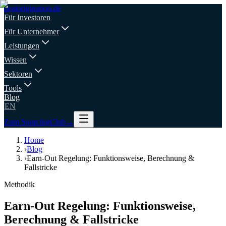
deal
origination
.de
Für Investoren
Für Unternehmer
Leistungen
Wissen
Sektoren
Tools
Blog
EN
Zum SourcingClub
→
Home
›
Blog
›
Earn-Out Regelung: Funktionsweise, Berechnung &
Fallstricke
Methodik
Earn-Out Regelung: Funktionsweise,
Berechnung & Fallstricke