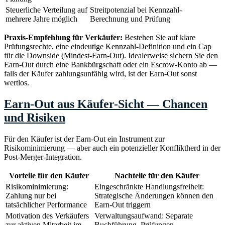
Steuerliche Verteilung auf
Streitpotenzial bei Kennzahl-
mehrere Jahre möglich
Berechnung und Prüfung
Praxis-Empfehlung für Verkäufer:
Bestehen Sie auf klare
Prüfungsrechte, eine eindeutige Kennzahl-Definition und ein Cap
für die Downside (Mindest-Earn-Out). Idealerweise sichern Sie den
Earn-Out durch eine Bankbürgschaft oder ein Escrow-Konto ab —
falls der Käufer zahlungsunfähig wird, ist der Earn-Out sonst
wertlos.
Earn-Out aus Käufer-Sicht — Chancen
und Risiken
Für den Käufer ist der Earn-Out ein Instrument zur
Risikominimierung — aber auch ein potenzieller Konfliktherd in der
Post-Merger-Integration.
Vorteile für den Käufer
Nachteile für den Käufer
Risikominimierung:
Eingeschränkte Handlungsfreiheit:
Zahlung nur bei
Strategische Änderungen können den
tatsächlicher Performance
Earn-Out triggern
Motivation des Verkäufers
Verwaltungsaufwand: Separate
zur aktiven Mitarbeit im
Buchführung, Prüfungen,