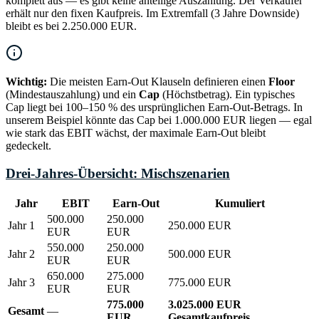
komplett aus — es gibt keine anteilige Auszahlung. Der Verkäufer
erhält nur den fixen Kaufpreis. Im Extremfall (3 Jahre Downside)
bleibt es bei 2.250.000 EUR.
Wichtig:
Die meisten Earn-Out Klauseln definieren einen
Floor
(Mindestauszahlung) und ein
Cap
(Höchstbetrag). Ein typisches
Cap liegt bei 100–150 % des ursprünglichen Earn-Out-Betrags. In
unserem Beispiel könnte das Cap bei 1.000.000 EUR liegen — egal
wie stark das EBIT wächst, der maximale Earn-Out bleibt
gedeckelt.
Drei-Jahres-Übersicht: Mischszenarien
Jahr
EBIT
Earn-Out
Kumuliert
500.000
250.000
Jahr 1
250.000 EUR
EUR
EUR
550.000
250.000
Jahr 2
500.000 EUR
EUR
EUR
650.000
275.000
Jahr 3
775.000 EUR
EUR
EUR
775.000
3.025.000 EUR
Gesamt
—
EUR
Gesamtkaufpreis