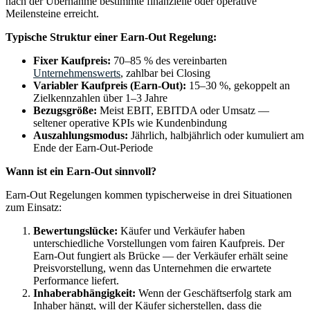
nach der Übernahme bestimmte finanzielle oder operative
Meilensteine erreicht.
Typische Struktur einer Earn-Out Regelung:
Fixer Kaufpreis:
70–85 % des vereinbarten
Unternehmenswerts
, zahlbar bei Closing
Variabler Kaufpreis (Earn-Out):
15–30 %, gekoppelt an
Zielkennzahlen über 1–3 Jahre
Bezugsgröße:
Meist EBIT, EBITDA oder Umsatz —
seltener operative KPIs wie Kundenbindung
Auszahlungsmodus:
Jährlich, halbjährlich oder kumuliert am
Ende der Earn-Out-Periode
Wann ist ein Earn-Out sinnvoll?
Earn-Out Regelungen kommen typischerweise in drei Situationen
zum Einsatz:
Bewertungslücke:
Käufer und Verkäufer haben
unterschiedliche Vorstellungen vom fairen Kaufpreis. Der
Earn-Out fungiert als Brücke — der Verkäufer erhält seine
Preisvorstellung, wenn das Unternehmen die erwartete
Performance liefert.
Inhaberabhängigkeit:
Wenn der Geschäftserfolg stark am
Inhaber hängt, will der Käufer sicherstellen, dass die