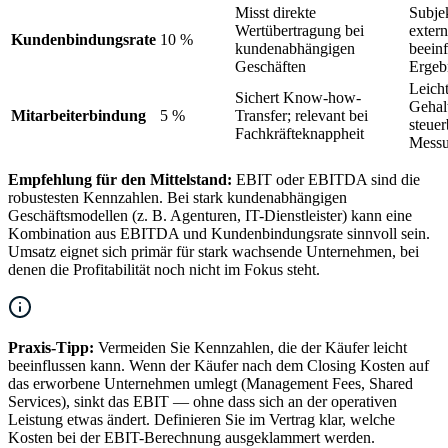
Misst direkte
Subjek
Wertübertragung bei
exter
Kundenbindungsrate
10 %
kundenabhängigen
beeinf
Geschäften
Ergeb
Leich
Sichert Know-how-
Gehal
Mitarbeiterbindung
5 %
Transfer; relevant bei
steuer
Fachkräfteknappheit
Mess
Empfehlung für den Mittelstand:
EBIT oder EBITDA sind die
robustesten Kennzahlen. Bei stark kundenabhängigen
Geschäftsmodellen (z. B. Agenturen, IT-Dienstleister) kann eine
Kombination aus EBITDA und Kundenbindungsrate sinnvoll sein.
Umsatz eignet sich primär für stark wachsende Unternehmen, bei
denen die Profitabilität noch nicht im Fokus steht.
Praxis-Tipp:
Vermeiden Sie Kennzahlen, die der Käufer leicht
beeinflussen kann. Wenn der Käufer nach dem Closing Kosten auf
das erworbene Unternehmen umlegt (Management Fees, Shared
Services), sinkt das EBIT — ohne dass sich an der operativen
Leistung etwas ändert. Definieren Sie im Vertrag klar, welche
Kosten bei der EBIT-Berechnung ausgeklammert werden.