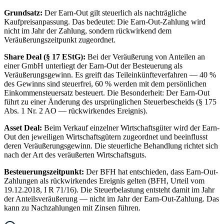
Grundsatz:
Der Earn-Out gilt steuerlich als nachträgliche
Kaufpreisanpassung. Das bedeutet: Die Earn-Out-Zahlung wird
nicht im Jahr der Zahlung, sondern rückwirkend dem
Veräußerungszeitpunkt zugeordnet.
Share Deal (§ 17 EStG):
Bei der Veräußerung von Anteilen an
einer GmbH unterliegt der Earn-Out der Besteuerung als
Veräußerungsgewinn. Es greift das Teileinkünfteverfahren — 40 %
des Gewinns sind steuerfrei, 60 % werden mit dem persönlichen
Einkommensteuersatz besteuert. Die Besonderheit: Der Earn-Out
führt zu einer Änderung des ursprünglichen Steuerbescheids (§ 175
Abs. 1 Nr. 2 AO — rückwirkendes Ereignis).
Asset Deal:
Beim Verkauf einzelner Wirtschaftsgüter wird der Earn-
Out den jeweiligen Wirtschaftsgütern zugeordnet und beeinflusst
deren Veräußerungsgewinn. Die steuerliche Behandlung richtet sich
nach der Art des veräußerten Wirtschaftsguts.
Besteuerungszeitpunkt:
Der BFH hat entschieden, dass Earn-Out-
Zahlungen als rückwirkendes Ereignis gelten (BFH, Urteil vom
19.12.2018, I R 71/16). Die Steuerbelastung entsteht damit im Jahr
der Anteilsveräußerung — nicht im Jahr der Earn-Out-Zahlung. Das
kann zu Nachzahlungen mit Zinsen führen.