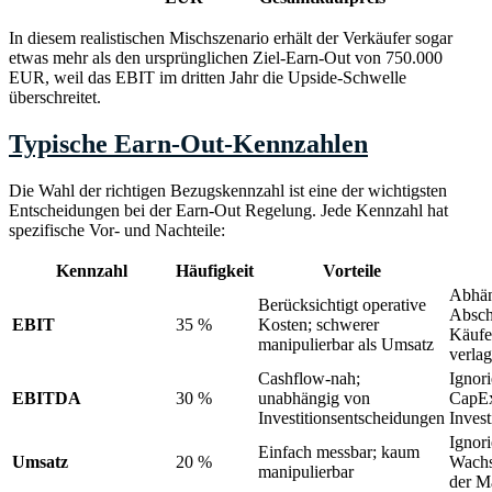
In diesem realistischen Mischszenario erhält der Verkäufer sogar
etwas mehr als den ursprünglichen Ziel-Earn-Out von 750.000
EUR, weil das EBIT im dritten Jahr die Upside-Schwelle
überschreitet.
Typische Earn-Out-Kennzahlen
Die Wahl der richtigen Bezugskennzahl ist eine der wichtigsten
Entscheidungen bei der Earn-Out Regelung. Jede Kennzahl hat
spezifische Vor- und Nachteile:
Kennzahl
Häufigkeit
Vorteile
Abhän
Berücksichtigt operative
Absch
EBIT
35 %
Kosten; schwerer
Käufe
manipulierbar als Umsatz
verla
Cashflow-nah;
Ignor
EBITDA
30 %
unabhängig von
CapEx
Investitionsentscheidungen
Invest
Ignorie
Einfach messbar; kaum
Umsatz
20 %
Wachs
manipulierbar
der M