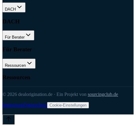
DACH
DACH
Für Berater
Für Berater
Ressourcen
Ressourcen
©
2026
dealorigination.de
·
Ein Projekt von
sourcingclub.de
Impressum
Datenschutz
Cookie-Einstellungen