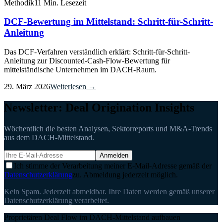
Methodik
11 Min. Lesezeit
DCF-Bewertung im Mittelstand: Schritt-für-Schritt-
Anleitung
Das DCF-Verfahren verständlich erklärt: Schritt-für-Schritt-
Anleitung zur Discounted-Cash-Flow-Bewertung für
mittelständische Unternehmen im DACH-Raum.
29. März 2026
Weiterlesen →
Newsletter: Deal Origination Insights
Wöchentlich die besten Analysen, Sektorreports und M&A-Trends
aus dem DACH-Mittelstand.
Anmelden
Ich stimme der Verarbeitung meiner E-Mail-Adresse gemäß der
Datenschutzerklärung
zu. Abmeldung jederzeit möglich.
Kein Spam. Jederzeit abmeldbar. Ihre Daten werden gemäß unserer
Datenschutzerklärung verarbeitet.
Proprietären Deal Flow im DACH-Mittelstand aufbauen