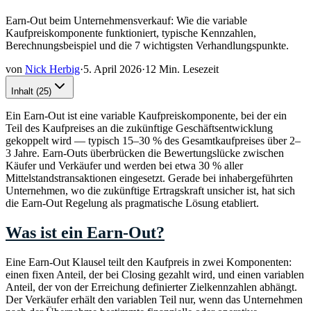
Earn-Out beim Unternehmensverkauf: Wie die variable
Kaufpreiskomponente funktioniert, typische Kennzahlen,
Berechnungsbeispiel und die 7 wichtigsten Verhandlungspunkte.
von
Nick Herbig
·
5. April 2026
·
12 Min. Lesezeit
Inhalt
(
25
)
Ein Earn-Out ist eine variable Kaufpreiskomponente, bei der ein
Teil des Kaufpreises an die zukünftige Geschäftsentwicklung
gekoppelt wird — typisch 15–30 % des Gesamtkaufpreises über 2–
3 Jahre. Earn-Outs überbrücken die Bewertungslücke zwischen
Käufer und Verkäufer und werden bei etwa 30 % aller
Mittelstandstransaktionen eingesetzt. Gerade bei inhabergeführten
Unternehmen, wo die zukünftige Ertragskraft unsicher ist, hat sich
die Earn-Out Regelung als pragmatische Lösung etabliert.
Was ist ein Earn-Out?
Eine Earn-Out Klausel teilt den Kaufpreis in zwei Komponenten:
einen fixen Anteil, der bei Closing gezahlt wird, und einen variablen
Anteil, der von der Erreichung definierter Zielkennzahlen abhängt.
Der Verkäufer erhält den variablen Teil nur, wenn das Unternehmen