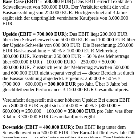
Base Case (EBIT = 500.000 EUR):
Das EBIT erreicht exakt den
Schwellenwert von 500.000 EUR. Der Verkäufer erhält die volle
Basisauszahlung von 250.000 EUR. Hochgerechnet auf 3 Jahre
ergibt sich der ursprünglich vereinbarte Kaufpreis von 3.000.000
EUR.
Upside (EBIT = 700.000 EUR):
Das EBIT liegt 200.000 EUR
über dem Schwellenwert von 500.000 EUR und 100.000 EUR über
der Upside-Schwelle von 600.000 EUR. Die Berechnung: 250.000
EUR Basisauszahlung + 50 % × 100.000 EUR Mehrertrag =
300.000 EUR. Korrektur: 250.000 EUR + 50 % des Mehrertrags
über 600.000 EUR (= 100.000 EUR) = 250.000 + 50.000 =
300.000 EUR. Zusätzlich wird der Mehrertrag zwischen 500.000
und 600.000 EUR nicht separat vergütet — dieser Bereich ist durch
die Basisauszahlung abgedeckt. Ergebnis: 250.000 + 50 % ×
(700.000 − 600.000) =
300.000 EUR
pro Jahr. Über 3 Jahre bei
gleichbleibender Performance: 3.150.000 EUR Gesamtkaufpreis.
Vereinfacht dargestellt mit einer höheren Upside: Bei einem EBIT
von 800.000 EUR ergibt sich: 250.000 + 50 % × (800.000 −
600.000) = 250.000 + 100.000 =
350.000 EUR
pro Jahr, was über
3 Jahre 3.300.000 EUR Gesamtkaufpreis ergibt.
Downside (EBIT = 400.000 EUR):
Das EBIT liegt unter dem
Schwellenwert von 500.000 EUR. Der Earn-Out für dieses Jahr fällt