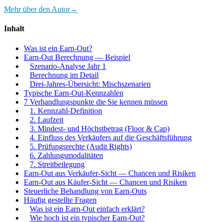
Mehr über den Autor
→
Inhalt
Was ist ein Earn-Out?
Earn-Out Berechnung — Beispiel
Szenario-Analyse Jahr 1
Berechnung im Detail
Drei-Jahres-Übersicht: Mischszenarien
Typische Earn-Out-Kennzahlen
7 Verhandlungspunkte die Sie kennen müssen
1. Kennzahl-Definition
2. Laufzeit
3. Mindest- und Höchstbetrag (Floor & Cap)
4. Einfluss des Verkäufers auf die Geschäftsführung
5. Prüfungsrechte (Audit Rights)
6. Zahlungsmodalitäten
7. Streitbeilegung
Earn-Out aus Verkäufer-Sicht — Chancen und Risiken
Earn-Out aus Käufer-Sicht — Chancen und Risiken
Steuerliche Behandlung von Earn-Outs
Häufig gestellte Fragen
Was ist ein Earn-Out einfach erklärt?
Wie hoch ist ein typischer Earn-Out?