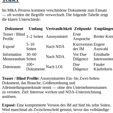
Im M&A-Prozess kommen verschiedene Dokumente zum Einsatz
— oft werden die Begriffe verwechselt. Die folgende Tabelle zeigt
die klaren Unterschiede:
Dokument
Umfang
Vertraulichkeit
Zeitpunkt
Empfänge
Teaser / Blind
Erste
1–2 Seiten
Anonymisiert
Breiter Krei
Profile
Ansprache
5–10
Kurzversion
Engere
Exposé
Nach NDA
Seiten
des IM
Auswahl
Information
30–60
Vor Due
Ernsthafte
Nach NDA
Memorandum
Seiten
Diligence
Interessente
100+
Due
Finaler
Datenraum
Nach LOI
Dokumente
Diligence
Käuferkreis
Teaser / Blind Profile:
Anonymisiertes Ein- bis Zwei-Seiten-
Dokument, das Branche, Größenordnung und
Alleinstellungsmerkmale nennt — ohne den Unternehmensnamen
zu verraten. Ziel: Interesse wecken und NDA-Unterzeichnung
auslösen.
Exposé:
Eine komprimierte Version des IM auf fünf bis zehn Seiten.
Wird manchmal als Zwischenschritt genutzt, bevor das vollständige