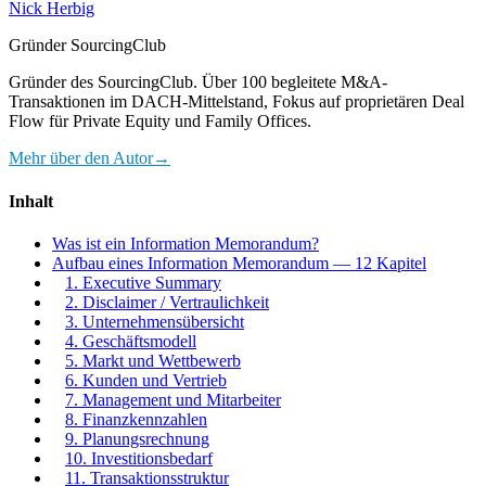
Nick Herbig
Gründer SourcingClub
Gründer des SourcingClub. Über 100 begleitete M&A-
Transaktionen im DACH-Mittelstand, Fokus auf proprietären Deal
Flow für Private Equity und Family Offices.
Mehr über den Autor
→
Inhalt
Was ist ein Information Memorandum?
Aufbau eines Information Memorandum — 12 Kapitel
1. Executive Summary
2. Disclaimer / Vertraulichkeit
3. Unternehmensübersicht
4. Geschäftsmodell
5. Markt und Wettbewerb
6. Kunden und Vertrieb
7. Management und Mitarbeiter
8. Finanzkennzahlen
9. Planungsrechnung
10. Investitionsbedarf
11. Transaktionsstruktur