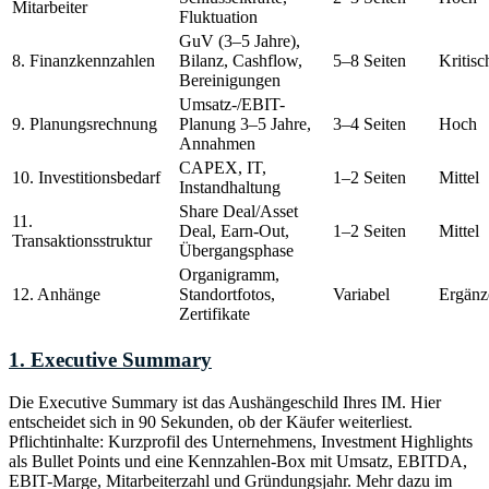
Mitarbeiter
Fluktuation
GuV (3–5 Jahre),
8. Finanzkennzahlen
Bilanz, Cashflow,
5–8 Seiten
Kritisc
Bereinigungen
Umsatz-/EBIT-
9. Planungsrechnung
Planung 3–5 Jahre,
3–4 Seiten
Hoch
Annahmen
CAPEX, IT,
10. Investitionsbedarf
1–2 Seiten
Mittel
Instandhaltung
Share Deal/Asset
11.
Deal, Earn-Out,
1–2 Seiten
Mittel
Transaktionsstruktur
Übergangsphase
Organigramm,
12. Anhänge
Standortfotos,
Variabel
Ergänz
Zertifikate
1. Executive Summary
Die Executive Summary ist das Aushängeschild Ihres IM. Hier
entscheidet sich in 90 Sekunden, ob der Käufer weiterliest.
Pflichtinhalte: Kurzprofil des Unternehmens, Investment Highlights
als Bullet Points und eine Kennzahlen-Box mit Umsatz, EBITDA,
EBIT-Marge, Mitarbeiterzahl und Gründungsjahr. Mehr dazu im