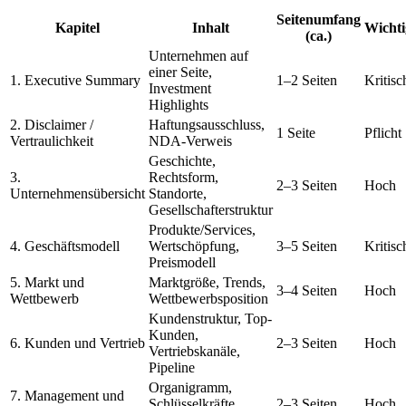
Seitenumfang
Kapitel
Inhalt
Wichti
(ca.)
Unternehmen auf
einer Seite,
1. Executive Summary
1–2 Seiten
Kritisc
Investment
Highlights
2. Disclaimer /
Haftungsausschluss,
1 Seite
Pflicht
Vertraulichkeit
NDA-Verweis
Geschichte,
3.
Rechtsform,
2–3 Seiten
Hoch
Unternehmensübersicht
Standorte,
Gesellschafterstruktur
Produkte/Services,
4. Geschäftsmodell
Wertschöpfung,
3–5 Seiten
Kritisc
Preismodell
5. Markt und
Marktgröße, Trends,
3–4 Seiten
Hoch
Wettbewerb
Wettbewerbsposition
Kundenstruktur, Top-
Kunden,
6. Kunden und Vertrieb
2–3 Seiten
Hoch
Vertriebskanäle,
Pipeline
Organigramm,
7. Management und
Schlüsselkräfte,
2–3 Seiten
Hoch