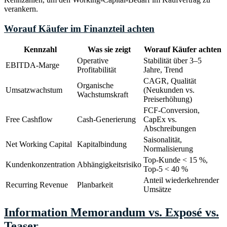
verankern.
Worauf Käufer im Finanzteil achten
Kennzahl
Was sie zeigt
Worauf Käufer achten
Operative
Stabilität über 3–5
EBITDA-Marge
Profitabilität
Jahre, Trend
CAGR, Qualität
Organische
Umsatzwachstum
(Neukunden vs.
Wachstumskraft
Preiserhöhung)
FCF-Conversion,
Free Cashflow
Cash-Generierung
CapEx vs.
Abschreibungen
Saisonalität,
Net Working Capital
Kapitalbindung
Normalisierung
Top-Kunde < 15 %,
Kundenkonzentration
Abhängigkeitsrisiko
Top-5 < 40 %
Anteil wiederkehrender
Recurring Revenue
Planbarkeit
Umsätze
Information Memorandum vs. Exposé vs.
Teaser