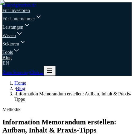
deal
origination
.de
Für Investoren
Für Unternehmer
Leistungen
Wissen
Sektoren
Tools
Blog
EN
Zum SourcingClub
→
Home
›
Blog
›
Information Memorandum erstellen: Aufbau, Inhalt & Praxis-
Tipps
Methodik
Information Memorandum erstellen:
Aufbau, Inhalt & Praxis-Tipps