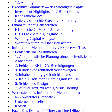
12. Anhänge
Executive Summary — das wichtigste Kapitel
Investment Highlights: 5–7 Bullet Points
Kennzahlen-Box
Gute vs. schlechte Executive Summary
Finanzteil richtig aufbereiten
Historische GuV: 3–5 Jahre, bereinigt
EBITDA-Bereinigungstabelle
Working Capital Analyse
Worauf Käufer im Finanzteil achten
Information Memorandum vs. Exposé vs. Teaser
7 Fehler die Ihr IM ruinieren
1. Zu optimistische Planung ohne nachvollziehbare
Annahmen
2. Fehlende EBITDA-Bereinigungen
3. Kundenkonzentration verschweigen
4. Inhaberabhängigkeit nicht adressieren
5. Kein Disclaimer / Haftungsausschluss
6. Schlechtes Design
7. Zu viel Text, zu wenig Visualisierung
Wer erstellt das Information Memorandum?
M&A-Berater (Standard)
Unternehmer selbst
Kosten
Fazit: Das IM als Türöffner zur Due Diligence