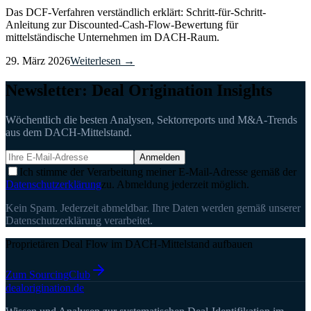
Das DCF-Verfahren verständlich erklärt: Schritt-für-Schritt-
Anleitung zur Discounted-Cash-Flow-Bewertung für
mittelständische Unternehmen im DACH-Raum.
29. März 2026
Weiterlesen →
Newsletter: Deal Origination Insights
Wöchentlich die besten Analysen, Sektorreports und M&A-Trends
aus dem DACH-Mittelstand.
Anmelden
Ich stimme der Verarbeitung meiner E-Mail-Adresse gemäß der
Datenschutzerklärung
zu. Abmeldung jederzeit möglich.
Kein Spam. Jederzeit abmeldbar. Ihre Daten werden gemäß unserer
Datenschutzerklärung verarbeitet.
Proprietären Deal Flow im DACH-Mittelstand aufbauen
Zum SourcingClub
deal
origination
.de