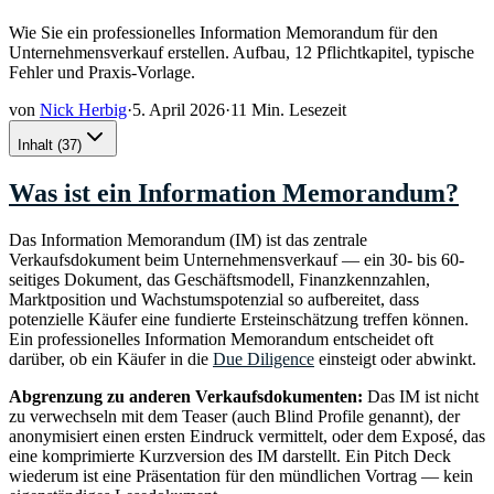
Wie Sie ein professionelles Information Memorandum für den
Unternehmensverkauf erstellen. Aufbau, 12 Pflichtkapitel, typische
Fehler und Praxis-Vorlage.
von
Nick Herbig
·
5. April 2026
·
11 Min. Lesezeit
Inhalt
(
37
)
Was ist ein Information Memorandum?
Das Information Memorandum (IM) ist das zentrale
Verkaufsdokument beim Unternehmensverkauf — ein 30- bis 60-
seitiges Dokument, das Geschäftsmodell, Finanzkennzahlen,
Marktposition und Wachstumspotenzial so aufbereitet, dass
potenzielle Käufer eine fundierte Ersteinschätzung treffen können.
Ein professionelles Information Memorandum entscheidet oft
darüber, ob ein Käufer in die
Due Diligence
einsteigt oder abwinkt.
Abgrenzung zu anderen Verkaufsdokumenten:
Das IM ist nicht
zu verwechseln mit dem Teaser (auch Blind Profile genannt), der
anonymisiert einen ersten Eindruck vermittelt, oder dem Exposé, das
eine komprimierte Kurzversion des IM darstellt. Ein Pitch Deck
wiederum ist eine Präsentation für den mündlichen Vortrag — kein