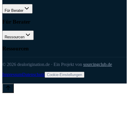
Für Berater
Für Berater
Ressourcen
Ressourcen
©
2026
dealorigination.de
·
Ein Projekt von
sourcingclub.de
Impressum
Datenschutz
Cookie-Einstellungen