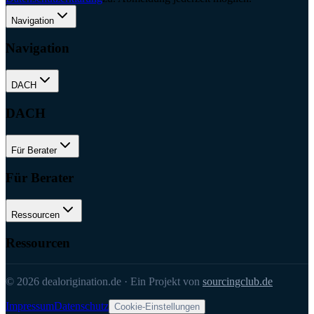
Navigation
Navigation
DACH
DACH
Für Berater
Für Berater
Ressourcen
Ressourcen
©
2026
dealorigination.de
·
Ein Projekt von
sourcingclub.de
Impressum
Datenschutz
Cookie-Einstellungen