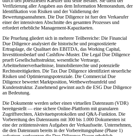
durch den potenziellen Kaeufer und seine Berater. Sie dient der
Verifizierung aller Angaben aus dem Information Memorandum, der
Identifikation von Risiken und der Validierung der
Bewertungsannahmen. Die Due Diligence ist fuer den Verkaeufer
einer der intensivsten Abschnitte des gesamten Prozesses und
erfordert erhebliche Management-Kapazitaeten.
Die Pruefung gliedert sich in mehrere Teilbereiche: Die Financial
Due Diligence analysiert die historische und prognostizierte
Ertragslage, die Qualitaet des EBITDA, das Working Capital,
Investitionsbedarf und Cashflow-Muster. Die Legal Due Diligence
prueft Gesellschaftsstruktur, wesentliche Vertraege,
Arbeitnehmerverhaeltnisse, Immobilienrechte und potenzielle
Rechtsstreitigkeiten. Die Tax Due Diligence identifiziert steuerliche
Risiken und Optimierungspotenziale. Die Commercial Due
Diligence bewertet Marktposition, Wettbewerbsumfeld und
Kundenstruktur. Zunehmend gewinnt auch die ESG Due Diligence
an Bedeutung.
Die Dokumente werden ueber einen virtuellen Datenraum (VDR)
bereitgestellt — eine sichere Online-Plattform mit granularen
Zugriffsrechten, Aktivitaetsprotokollen und Q&A-Funktion. Die
Vorbereitung des Datenraums mit 300 bis 1.000 Dokumenten ist
eine der zeitintensivsten Aufgaben der Verkaufsseite. Unternehmen,
die den Datenraum bereits in der Vorbereitungsphase (Phase 1)
aufsetzen, verkuerzen die Due-Diligence-Dauer erheblich.