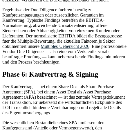
Ergebnisse der Due Diligence fuehren haeufig zu
Kaufpreisanpassungen oder zusaetzlichen Garantien im
Kaufvertrag. Typische Findings betreffen die EBITDA-
Normalisierung, abweichende Umsatzrealisierung, offene
Steuerrisiken oder Abhaengigkeiten von einzelnen Kunden oder
Lieferanten. Der normalisierte EBITDA bildet die Bezugsgroesse
fuer die Multiple-Bewertung, die aktuellen Faktoren je Sektor
dokumentiert unsere
Multiples-Uebersicht 2026
. Eine professionelle
Vendor Due Diligence — also eine vom Verkaeufer vorab
beauftragte Pruefung — kann ueberraschende Findings minimieren
und den Prozess beschleunigen.
Phase 6: Kaufvertrag & Signing
Der Kaufvertrag — bei einem Share Deal als Share Purchase
Agreement (SPA), bei einem Asset Deal als Asset Purchase
Agreement (APA) bezeichnet — ist das zentrale Vertragsdokument
der Transaktion. Er uebersetzt die wirtschaftlichen Eckpunkte des
LOI in rechtlich bindende Vereinbarungen und regelt alle Details
des Eigentumsuebergangs.
Die wesentlichen Bestandteile eines SPA umfassen: den
Kaufgegenstand (Anteile oder Vermoegenswerte), den