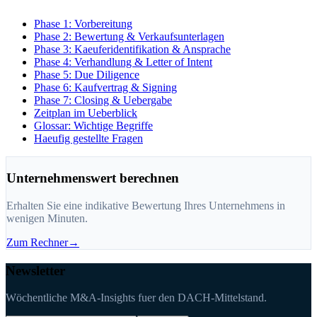
Phase 1: Vorbereitung
Phase 2: Bewertung & Verkaufsunterlagen
Phase 3: Kaeuferidentifikation & Ansprache
Phase 4: Verhandlung & Letter of Intent
Phase 5: Due Diligence
Phase 6: Kaufvertrag & Signing
Phase 7: Closing & Uebergabe
Zeitplan im Ueberblick
Glossar: Wichtige Begriffe
Haeufig gestellte Fragen
Unternehmenswert berechnen
Erhalten Sie eine indikative Bewertung Ihres Unternehmens in
wenigen Minuten.
Zum Rechner
→
Newsletter
Wöchentliche M&A-Insights fuer den DACH-Mittelstand.