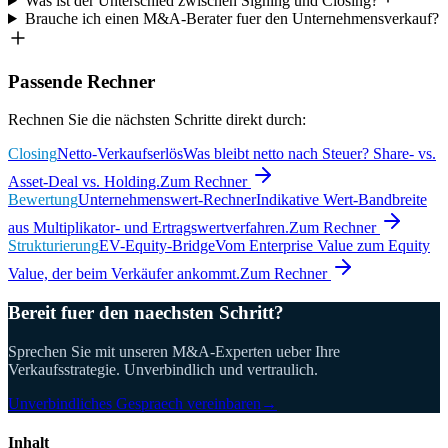
Was ist der Unterschied zwischen Signing und Closing?
Brauche ich einen M&A-Berater fuer den Unternehmensverkauf?
Passende Rechner
Rechnen Sie die nächsten Schritte direkt durch:
Closing
Netto-Verkaufserlös
Was bleibt netto nach Steuer? Share- vs.
Asset-Deal vs. Holding.
Zum Rechner
Bewertung
Unternehmenswert-Rechner
Indikative Wert-Bandbreite
aus Multiplikator- und Ertragswertverfahren.
Zum Rechner
Strukturierung
EV-Equity-Bridge
Vom Enterprise Value zum Equity
Value, der beim Verkäufer ankommt.
Zum Rechner
Bereit fuer den naechsten Schritt?
Sprechen Sie mit unseren M&A-Experten ueber Ihre
Verkaufsstrategie. Unverbindlich und vertraulich.
Unverbindliches Gespraech vereinbaren
→
Inhalt