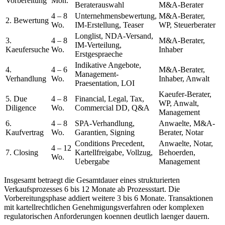
Vorbereitung
Mon.
Beraterauswahl
M&A-Berater
4 – 8
Unternehmensbewertung,
M&A-Berater,
2. Bewertung
Wo.
IM-Erstellung, Teaser
WP, Steuerberater
Longlist, NDA-Versand,
3.
4 – 8
M&A-Berater,
IM-Verteilung,
Kaeufersuche
Wo.
Inhaber
Erstgespraeche
Indikative Angebote,
4.
4 – 6
M&A-Berater,
Management-
Verhandlung
Wo.
Inhaber, Anwalt
Praesentation, LOI
Kaeufer-Berater,
5. Due
4 – 8
Financial, Legal, Tax,
WP, Anwalt,
Diligence
Wo.
Commercial DD, Q&A
Management
6.
4 – 8
SPA-Verhandlung,
Anwaelte, M&A-
Kaufvertrag
Wo.
Garantien, Signing
Berater, Notar
Conditions Precedent,
Anwaelte, Notar,
4 – 12
7. Closing
Kartellfreigabe, Vollzug,
Behoerden,
Wo.
Uebergabe
Management
Insgesamt betraegt die Gesamtdauer eines strukturierten
Verkaufsprozesses 6 bis 12 Monate ab Prozessstart. Die
Vorbereitungsphase addiert weitere 3 bis 6 Monate. Transaktionen
mit kartellrechtlichen Genehmigungsverfahren oder komplexen
regulatorischen Anforderungen koennen deutlich laenger dauern.