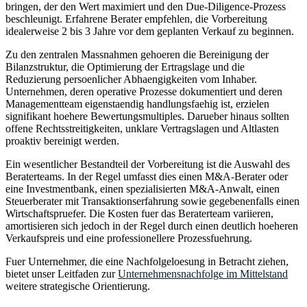
bringen, der den Wert maximiert und den Due-Diligence-Prozess
beschleunigt. Erfahrene Berater empfehlen, die Vorbereitung
idealerweise 2 bis 3 Jahre vor dem geplanten Verkauf zu beginnen.
Zu den zentralen Massnahmen gehoeren die Bereinigung der
Bilanzstruktur, die Optimierung der Ertragslage und die
Reduzierung persoenlicher Abhaengigkeiten vom Inhaber.
Unternehmen, deren operative Prozesse dokumentiert und deren
Managementteam eigenstaendig handlungsfaehig ist, erzielen
signifikant hoehere Bewertungsmultiples. Darueber hinaus sollten
offene Rechtsstreitigkeiten, unklare Vertragslagen und Altlasten
proaktiv bereinigt werden.
Ein wesentlicher Bestandteil der Vorbereitung ist die Auswahl des
Beraterteams. In der Regel umfasst dies einen M&A-Berater oder
eine Investmentbank, einen spezialisierten M&A-Anwalt, einen
Steuerberater mit Transaktionserfahrung sowie gegebenenfalls einen
Wirtschaftspruefer. Die Kosten fuer das Beraterteam variieren,
amortisieren sich jedoch in der Regel durch einen deutlich hoeheren
Verkaufspreis und eine professionellere Prozessfuehrung.
Fuer Unternehmer, die eine Nachfolgeloesung in Betracht ziehen,
bietet unser Leitfaden zur
Unternehmensnachfolge im Mittelstand
weitere strategische Orientierung.