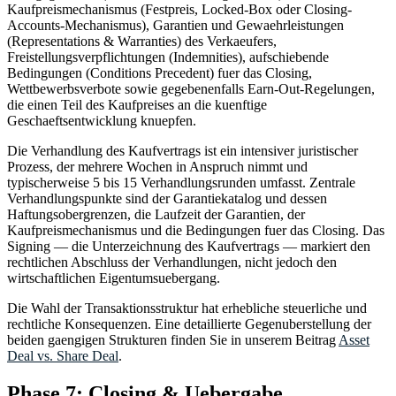
Kaufpreismechanismus (Festpreis, Locked-Box oder Closing-
Accounts-Mechanismus), Garantien und Gewaehrleistungen
(Representations & Warranties) des Verkaeufers,
Freistellungsverpflichtungen (Indemnities), aufschiebende
Bedingungen (Conditions Precedent) fuer das Closing,
Wettbewerbsverbote sowie gegebenenfalls Earn-Out-Regelungen,
die einen Teil des Kaufpreises an die kuenftige
Geschaeftsentwicklung knuepfen.
Die Verhandlung des Kaufvertrags ist ein intensiver juristischer
Prozess, der mehrere Wochen in Anspruch nimmt und
typischerweise 5 bis 15 Verhandlungsrunden umfasst. Zentrale
Verhandlungspunkte sind der Garantiekatalog und dessen
Haftungsobergrenzen, die Laufzeit der Garantien, der
Kaufpreismechanismus und die Bedingungen fuer das Closing. Das
Signing — die Unterzeichnung des Kaufvertrags — markiert den
rechtlichen Abschluss der Verhandlungen, nicht jedoch den
wirtschaftlichen Eigentumsuebergang.
Die Wahl der Transaktionsstruktur hat erhebliche steuerliche und
rechtliche Konsequenzen. Eine detaillierte Gegenuberstellung der
beiden gaengigen Strukturen finden Sie in unserem Beitrag
Asset
Deal vs. Share Deal
.
Phase 7: Closing & Uebergabe