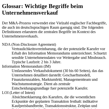
Glossar: Wichtige Begriffe beim
Unternehmensverkauf
Der M&A-Prozess verwendet eine Vielzahl englischer Fachbegriffe,
die auch im deutschsprachigen Raum gaengig sind. Die folgenden
Definitionen erlaeutern die zentralen Begriffe im Kontext des
Unternehmensverkaufs.
NDA (Non-Disclosure Agreement)
Vertraulichkeitsvereinbarung, die der potenzielle Kaeufer vor
Erhalt des Information Memorandums unterzeichnet. Schuetzt
sensible Unternehmensdaten vor Weitergabe und Missbrauch.
Typische Laufzeit: 2 bis 3 Jahre.
Information Memorandum (IM)
Umfassendes Verkaufsdokument (30 bis 60 Seiten), das das
Unternehmen detailliert darstellt: Geschaeftsmodell,
Finanzkennzahlen, Marktumfeld, Managementteam und
Wachstumsstrategie. Dient als zentrale
Entscheidungsgrundlage fuer potenzielle Kaeufer.
LOI (Letter of Intent)
Absichtserklaerung des Kaeufers, die die wesentlichen
Eckpunkte der geplanten Transaktion festhalt: indikative
Kaufpreisbandbreite, Transaktionsstruktur, Zeitplan und