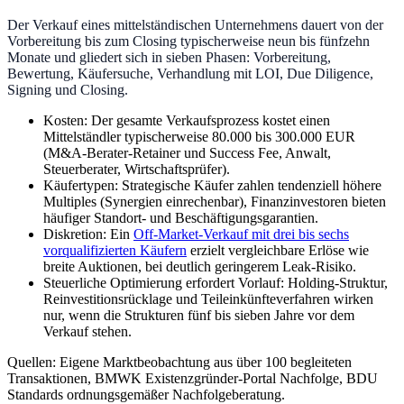
Der Verkauf eines mittelständischen Unternehmens dauert von der
Vorbereitung bis zum Closing typischerweise neun bis fünfzehn
Monate und gliedert sich in sieben Phasen: Vorbereitung,
Bewertung, Käufersuche, Verhandlung mit LOI, Due Diligence,
Signing und Closing.
Kosten: Der gesamte Verkaufsprozess kostet einen
Mittelständler typischerweise 80.000 bis 300.000 EUR
(M&A-Berater-Retainer und Success Fee, Anwalt,
Steuerberater, Wirtschaftsprüfer).
Käufertypen: Strategische Käufer zahlen tendenziell höhere
Multiples (Synergien einrechenbar), Finanzinvestoren bieten
häufiger Standort- und Beschäftigungsgarantien.
Diskretion: Ein
Off-Market-Verkauf mit drei bis sechs
vorqualifizierten Käufern
erzielt vergleichbare Erlöse wie
breite Auktionen, bei deutlich geringerem Leak-Risiko.
Steuerliche Optimierung erfordert Vorlauf: Holding-Struktur,
Reinvestitionsrücklage und Teileinkünfteverfahren wirken
nur, wenn die Strukturen fünf bis sieben Jahre vor dem
Verkauf stehen.
Quellen: Eigene Marktbeobachtung aus über 100 begleiteten
Transaktionen, BMWK Existenzgründer-Portal Nachfolge, BDU
Standards ordnungsgemäßer Nachfolgeberatung.