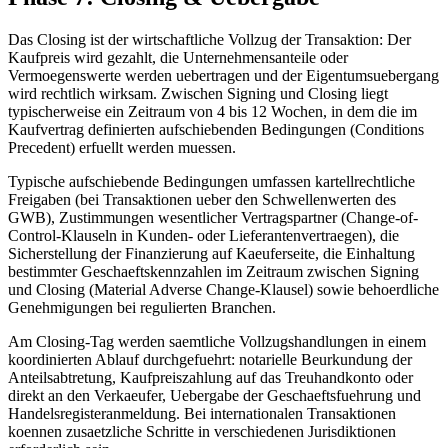
Das Closing ist der wirtschaftliche Vollzug der Transaktion: Der
Kaufpreis wird gezahlt, die Unternehmensanteile oder
Vermoegenswerte werden uebertragen und der Eigentumsuebergang
wird rechtlich wirksam. Zwischen Signing und Closing liegt
typischerweise ein Zeitraum von 4 bis 12 Wochen, in dem die im
Kaufvertrag definierten aufschiebenden Bedingungen (Conditions
Precedent) erfuellt werden muessen.
Typische aufschiebende Bedingungen umfassen kartellrechtliche
Freigaben (bei Transaktionen ueber den Schwellenwerten des
GWB), Zustimmungen wesentlicher Vertragspartner (Change-of-
Control-Klauseln in Kunden- oder Lieferantenvertraegen), die
Sicherstellung der Finanzierung auf Kaeuferseite, die Einhaltung
bestimmter Geschaeftskennzahlen im Zeitraum zwischen Signing
und Closing (Material Adverse Change-Klausel) sowie behoerdliche
Genehmigungen bei regulierten Branchen.
Am Closing-Tag werden saemtliche Vollzugshandlungen in einem
koordinierten Ablauf durchgefuehrt: notarielle Beurkundung der
Anteilsabtretung, Kaufpreiszahlung auf das Treuhandkonto oder
direkt an den Verkaeufer, Uebergabe der Geschaeftsfuehrung und
Handelsregisteranmeldung. Bei internationalen Transaktionen
koennen zusaetzliche Schritte in verschiedenen Jurisdiktionen