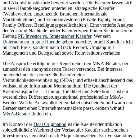
und Akquisitionshistorie bewertet werden. Die Kaeufer lassen sich
in zwei Hauptkategorien unterteilen: strategische Kaeufer
(Wettbewerber, angrenzende Branchen, internationale
Marktteilnehmer) und Finanzinvestoren (Private-Equity-Fonds,
Family Offices, Beteiligungsgesellschaften). Eine vertiefte Analyse
der Vor- und Nachteile beider Kaeufertypen finden Sie in unserem
Beitrag
PE-Investor vs. Strategischer Kaeufer
. Wer sein
Unternehmen in gute Haende geben
moechte, prueft Kaeufer nicht
nur nach Preis, sondern nach Track Record, Umgang mit
Management und Belegschaft sowie Reinvestitionsverhalten.
Die Ansprache erfolgt in der Regel ueber den M&A-Berater, der
zunaechst den anonymisierten Teaser versendet. Bei Interesse
unterzeichnet der potenzielle Kaeufer eine
Vertraulichkeitsvereinbarung (NDA) und erhaelt anschliessend das
vollstaendige Information Memorandum. Die Qualitaet der
Kaeuferansprache — Timing, Tonalitaet und Selektion — ist ein
wesentliches Differenzierungsmerkmal professioneller M&A-
Berater. Welche Auswahlkriterien dabei entscheiden und wann ein
Berater statt eines Unternehmensmaklers passt, ordnen wir auf
M&A-Berater finden
ein.
Im Kontext der
Deal Origination
ist die Kaeuferidentifikation
spiegelbildlich: Waehrend der Verkaeufer Kaeufer sucht, suchen
Investoren systematisch nach Akquisitionszielen. Ein Verstaendnis