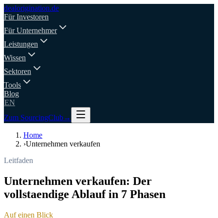
deal
origination
.de
Für Investoren
Für Unternehmer
Leistungen
Wissen
Sektoren
Tools
Blog
EN
Zum SourcingClub
→
Home
›
Unternehmen verkaufen
Leitfaden
Unternehmen verkaufen: Der
vollstaendige Ablauf in 7 Phasen
Auf einen Blick