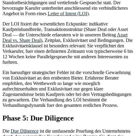
Standortbesichtigungen und vertiefende Gespraeche statt. Der
bevorzugte Kaeufer unterbreitet anschliessend ein verbindlicheres
Angebot in Form eines
Letter of Intent (LOI)
.
Der LOI fixiert die wesentlichen Eckpunkte: indikative
Kaufpreisbandbreite, Transaktionsstruktur (Share Deal oder Asset
Deal — die Unterschiede erlaeutern wir in unserem Beitrag
Asset
Deal vs. Share Deal
), Zeitplan, Exklusivitaet und Bedingungen. Die
Exklusivitaetsklausel ist besonders relevant: Sie verpflichtet den
Verkaeufer, fuer einen definierten Zeitraum von typischerweise 6 bis
12 Wochen keine Parallelgespraeche mit anderen Interessenten zu
fuehren.
Ein haeuufiger strategischer Fehler ist die vorschnelle Gewaehrung
von Exklusivitaet an den erstbesten Bieter. Erfahrene Berater
empfehlen, den Wettbewerb so lange wie moeglich
aufrechtzuerhalten und Exklusivitaet nur gegen klare
Zugestaendnisse beim Kaufpreis oder bei den Vertragsbedingungen
zu gewaehren. Die Verhandlung des LOI bestimmt die
Verhandlungsdynamik fuer den gesamten restlichen Prozess.
Phase 5: Due Diligence
Die
Due Diligence
ist die umfassende Pruefung des Unternehmens