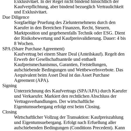
Exklusivitaet. In der Regel nicht bindend hinsichtlich der
Kaufverpflichtung, aber bindend bezueglich Vertraulichkeit
und Exklusivitaet.
Due Diligence
Sorgfaeltige Pruefung des Zielunternehmens durch den
Kaeufer in den Bereichen Finanzen, Recht, Steuern,
Marktposition und gegebenenfalls Technik oder ESG. Dient
der Risikobewertung und Kaufpreisvalidierung. Dauer: 4 bis
8 Wochen.
SPA (Share Purchase Agreement)
Kaufvertrag bei einem Share Deal (Anteilskauf). Regelt den
Erwerb der Gesellschaftsanteile und enthaelt
Kaufpreismechanismus, Garantien, Freistellungen,
aufschiebende Bedingungen und Wettbewerbsverbote. Das
Aequivalent beim Asset Deal ist das Asset Purchase
Agreement (APA).
Signing
Unterzeichnung des Kaufvertrags (SPA/APA) durch Kaeufer
und Verkaeufer. Markiert den rechtlichen Abschluss der
Vertragsverhandlungen. Der wirtschaftliche
Eigentumsuebergang erfolgt erst beim Closing.
Closing
Wirtschaftlicher Vollzug der Transaktion: Kaufpreiszahlung
und Eigentumsuebergang. Erfolgt nach Erfuellung aller
aufschiebenden Bedingungen (Conditions Precedent). Kann