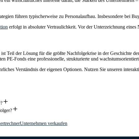
n ein wirtschaftliches Interesse daran, die Stärken des Unternehmens
tegien führen typischerweise zu Personalaufbau. Insbesondere bei Buy
tion
erfolgt in absoluter Vertraulichkeit. Vor der Unterzeichnung ein
s ist Teil der Lösung für die größte Nachfolgekrise in der Geschichte d
eten PE-Fonds eine professionelle, strukturierte und wachstumsorientie
rliches Verständnis der eigenen Optionen. Nutzen Sie unseren interakt
r?
olger?
rtrechner
Unternehmen verkaufen