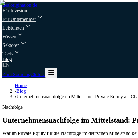
deal
origination
.de
Für Investoren
Für Unternehmer
Leistungen
Wissen
Sektoren
Tools
Blog
EN
Zum SourcingClub
→
Home
›
Blog
›
Unternehmensnachfolge im Mittelstand: Private Equity als Ch
Nachfolge
Unternehmensnachfolge im Mittelstand: Pr
Warum Private Equity für die Nachfolge im deutschen Mittelstand kei