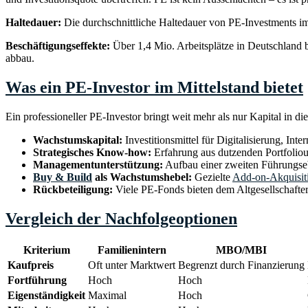
Haltedauer:
Die durchschnittliche Haltedauer von PE-Investments im
Beschäftigungseffekte:
Über 1,4 Mio. Arbeitsplätze in Deutschland b
abbau.
Was ein PE-Investor im Mittelstand bietet
Ein professioneller PE-Investor bringt weit mehr als nur Kapital in di
Wachstumskapital:
Investitionsmittel für Digitalisierung, Int
Strategisches Know-how:
Erfahrung aus dutzenden Portfolio
Managementunterstützung:
Aufbau einer zweiten Führungse
Buy & Build
als Wachstumshebel:
Gezielte
Add-on-Akquisit
Rückbeteiligung:
Viele PE-Fonds bieten dem Altgesellschafte
Vergleich der Nachfolgeoptionen
Kriterium
Familienintern
MBO/MBI
Kaufpreis
Oft unter Marktwert
Begrenzt durch Finanzierung
Fortführung
Hoch
Hoch
Eigenständigkeit
Maximal
Hoch