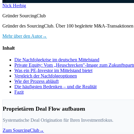
N
Nick Herbig
Gründer SourcingClub
Gründer des SourcingClub. Über 100 begleitete M&A-Transaktionen i
Mehr über den Autor
→
Inhalt
Die Nachfolgekrise im deutschen Mittelstand
Private Equity: Vom „Heuschrecken"-Image zum Zukunftspart
Was ein PE-Investor im Mittelstand bietet
Vergleich der Nachfolgeoptionen
Wie der Prozess abläuft
Die häufigsten Bedenken – und die Realität
Fazit
Proprietären Deal Flow aufbauen
Systematische Deal Origination für Ihren Investmentfokus.
Zum SourcingClub
→