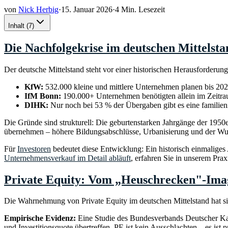
von
Nick Herbig
·
15. Januar 2026
·
4 Min. Lesezeit
Inhalt
(
7
)
Die Nachfolgekrise im deutschen Mittelsta
Der deutsche Mittelstand steht vor einer historischen Herausforderung
KfW:
532.000 kleine und mittlere Unternehmen planen bis 20
IfM Bonn:
190.000+ Unternehmen benötigten allein im Zeitr
DIHK:
Nur noch bei 53 % der Übergaben gibt es eine familien
Die Gründe sind strukturell: Die geburtenstarken Jahrgänge der 1950er
übernehmen – höhere Bildungsabschlüsse, Urbanisierung und der Wu
Für
Investoren
bedeutet diese Entwicklung: Ein historisch einmaliges
Unternehmensverkauf im Detail abläuft
, erfahren Sie in unserem Prax
Private Equity: Vom „Heuschrecken"-Ima
Die Wahrnehmung von Private Equity im deutschen Mittelstand hat s
Empirische Evidenz:
Eine Studie des Bundesverbands Deutscher Kap
und Investitionsquote übertreffen. PE ist kein Ausschlachten – es ist 