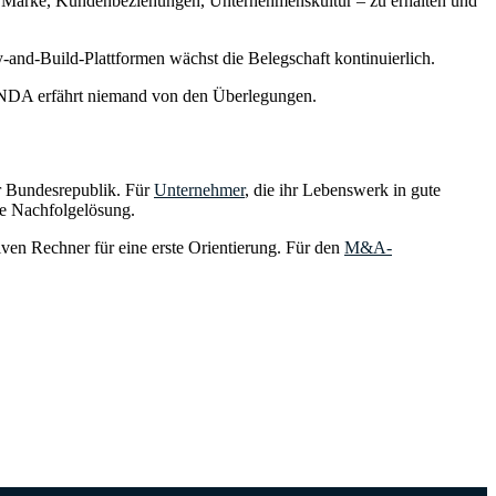
 – Marke, Kundenbeziehungen, Unternehmenskultur – zu erhalten und
-and-Build-Plattformen wächst die Belegschaft kontinuierlich.
es NDA erfährt niemand von den Überlegungen.
er Bundesrepublik. Für
Unternehmer
, die ihr Lebenswerk in gute
rte Nachfolgelösung.
iven Rechner für eine erste Orientierung. Für den
M&A-