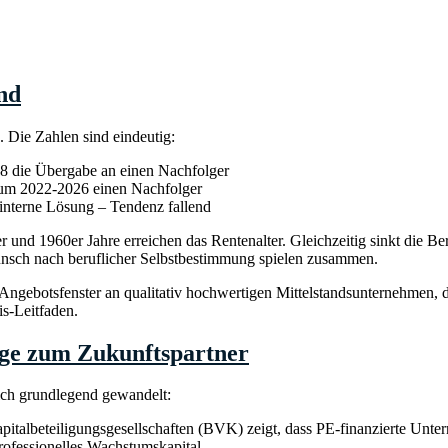
nd
. Die Zahlen sind eindeutig:
28 die Übergabe an einen Nachfolger
aum 2022-2026 einen Nachfolger
interne Lösung – Tendenz fallend
 und 1960er Jahre erreichen das Rentenalter. Gleichzeitig sinkt die Be
nsch nach beruflicher Selbstbestimmung spielen zusammen.
 Angebotsfenster an qualitativ hochwertigen Mittelstandsunternehmen, d
is-Leitfaden.
ge zum Zukunftspartner
ich grundlegend gewandelt:
italbeteiligungsgesellschaften (BVK) zeigt, dass PE-finanzierte Unt
professionelles Wachstumskapital.