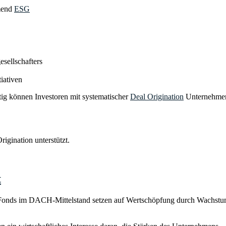
hmend
ESG
esellschafters
iativen
tig können Investoren mit systematischer
Deal Origination
Unternehmer 
igination unterstützt.
t
nds im DACH-Mittelstand setzen auf Wertschöpfung durch Wachstum.