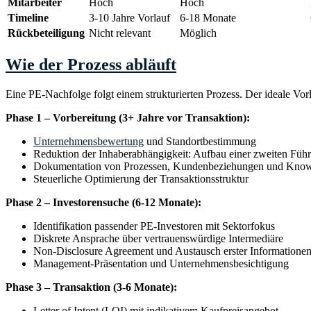
Mitarbeiter
Hoch
Hoch
Timeline
3-10 Jahre Vorlauf
6-18 Monate
Rückbeteiligung
Nicht relevant
Möglich
Wie der Prozess abläuft
Eine PE-Nachfolge folgt einem strukturierten Prozess. Der ideale Vorl
Phase 1 – Vorbereitung (3+ Jahre vor Transaktion):
Unternehmensbewertung
und Standortbestimmung
Reduktion der Inhaberabhängigkeit: Aufbau einer zweiten Füh
Dokumentation von Prozessen, Kundenbeziehungen und Kno
Steuerliche Optimierung der Transaktionsstruktur
Phase 2 – Investorensuche (6-12 Monate):
Identifikation passender PE-Investoren mit Sektorfokus
Diskrete Ansprache über vertrauenswürdige Intermediäre
Non-Disclosure Agreement und Austausch erster Informatione
Management-Präsentation und Unternehmensbesichtigung
Phase 3 – Transaktion (3-6 Monate):
Letter of Intent (LOI) mit indikativem Kaufpreisangebot