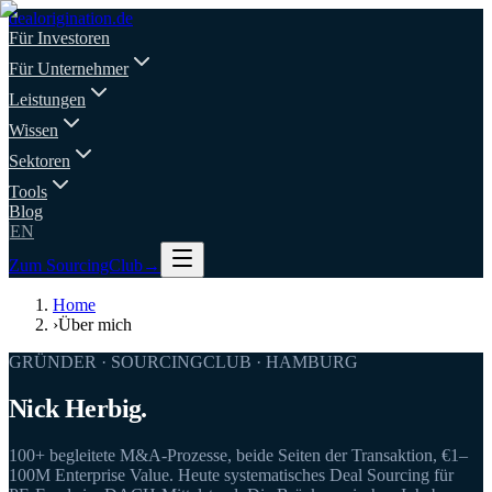
deal
origination
.de
Für Investoren
Für Unternehmer
Leistungen
Wissen
Sektoren
Tools
Blog
EN
Zum SourcingClub
→
Home
›
Über mich
GRÜNDER · SOURCINGCLUB · HAMBURG
Nick Herbig.
100+ begleitete M&A-Prozesse, beide Seiten der Transaktion, €1–
100M Enterprise Value. Heute systematisches Deal Sourcing für