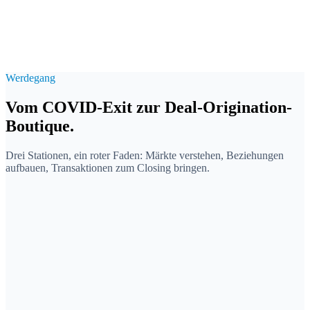
€1–100M
Werdegang
Vom COVID-Exit zur Deal-Origination-
Boutique.
Drei Stationen, ein roter Faden: Märkte verstehen, Beziehungen
aufbauen, Transaktionen zum Closing bringen.
2018
Osvirol GmbH · Mitgründer
Erstes Unternehmen, Exit in der Pandemie
COVID-Startup im Bereich Hygieneprodukte mitgegründet.
Aufbau von Vertrieb und Lieferketten unter extremem