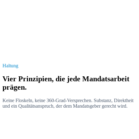
Portfolio-Tiefe
Bestehende PortCos im Detail kennen
Sektor-Mapping
Fragmentierte Märkte systematisch screenen
Direktansprache
Inhaber kontaktieren, bevor der Banker es tut
Haltung
Vier Prinzipien, die jede Mandatsarbeit
prägen.
Keine Floskeln, keine 360-Grad-Versprechen. Substanz, Direktheit
und ein Qualitätsanspruch, der dem Mandatsgeber gerecht wird.
Substanz vor Selbstdarstellung