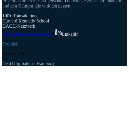
PE-Fonds im DACH-Mittelstand. Die Brücke zwischen Inhabern
und den Käufern, die wirklich passen.
100+ Transaktionen
Harvard Kennedy School
DACH-Netzwerk
Vertrauliches Erstgespräch
→
LinkedIn
Gründer
SourcingClub
Deal Origination · Hamburg
100+
500+