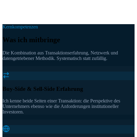
Kompromisslose Qualität nach außen
Alles was nach außen geht, folgt einem klaren Qualitätsanspruch:
Pitch Decks, Memos, Outreach-Mails, Longlists. Intern pragmatisch
und schnell. Extern poliert und präzise.
Kernkompetenzen
Was ich mitbringe
Die Kombination aus Transaktionserfahrung, Netzwerk und
datengetriebener Methodik. Systematisch statt zufällig.
01
Buy-Side & Sell-Side Erfahrung
Ich kenne beide Seiten einer Transaktion: die Perspektive des
Unternehmers ebenso wie die Anforderungen institutioneller
Investoren.
02