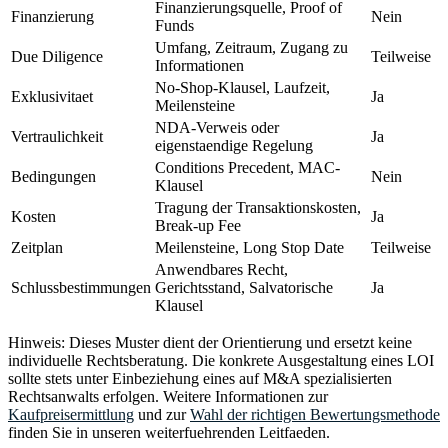
Finanzierungsquelle, Proof of
Finanzierung
Nein
Funds
Umfang, Zeitraum, Zugang zu
Due Diligence
Teilweise
Informationen
No-Shop-Klausel, Laufzeit,
Exklusivitaet
Ja
Meilensteine
NDA-Verweis oder
Vertraulichkeit
Ja
eigenstaendige Regelung
Conditions Precedent, MAC-
Bedingungen
Nein
Klausel
Tragung der Transaktionskosten,
Kosten
Ja
Break-up Fee
Zeitplan
Meilensteine, Long Stop Date
Teilweise
Anwendbares Recht,
Schlussbestimmungen
Gerichtsstand, Salvatorische
Ja
Klausel
Hinweis: Dieses Muster dient der Orientierung und ersetzt keine
individuelle Rechtsberatung. Die konkrete Ausgestaltung eines LOI
sollte stets unter Einbeziehung eines auf M&A spezialisierten
Rechtsanwalts erfolgen. Weitere Informationen zur
Kaufpreisermittlung
und zur
Wahl der richtigen Bewertungsmethode
finden Sie in unseren weiterfuehrenden Leitfaeden.