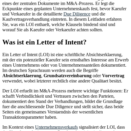
eines der zentralen Dokumente im M&A-Prozess. Er legt die
Eckpunkte eines geplanten Unternehmenskaufs fest, bevor Kaeufer
und Verkaeufer in die detaillierte
Due Diligence
und die
Kaufvertragsverhandlung eintreten. In diesem Leitfaden erfahren
Sie, was ein LOI enthaelt, welche Klauseln bindend sind und
worauf Sie als Kaeufer oder Verkaeufer achten sollten.
Was ist ein Letter of Intent?
Ein Letter of Intent (LOI) ist eine schriftliche Absichtserklaerung,
mit der ein potenzieller Kaeufer sein ernsthaftes Interesse am Erwerb
eines Unternehmens oder von Unternehmensanteilen dokumentiert.
Im deutschen Sprachraum werden auch die Begriffe
Absichtserklaerung
,
Grundsatzvereinbarung
oder
Vorvertrag
verwendet, wobei letzterer rechtlich eine andere Qualitaet besitzt.
Der LOI erfuellt im M&A-Prozess mehrere wichtige Funktionen: Er
schafft Verbindlichkeit und Vertrauen zwischen den Parteien,
dokumentiert den Stand der Verhandlungen, bildet die Grundlage
fuer die anschliessende Due Diligence und stellt sicher, dass beide
Seiten ein gemeinsames Verstaendnis der wesentlichen
Transaktionsparameter haben.
Im Kontext eines
Unternehmensverkaufs
signalisiert der LOI, dass