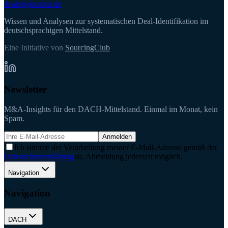
deal
origination
.de
Wissen und Analysen zur systematischen Deal-Identifikation im
deutschsprachigen Mittelstand.
Eine Initiative von
SourcingClub
Newsletter
M&A-Insights für den DACH-Mittelstand. Einmal im Monat, kein
Spam.
Anmelden
Ich stimme der Verarbeitung meiner E-Mail-Adresse gemäß der
Datenschutzerklärung
zu. Abmeldung jederzeit möglich.
Navigation
Navigation
DACH