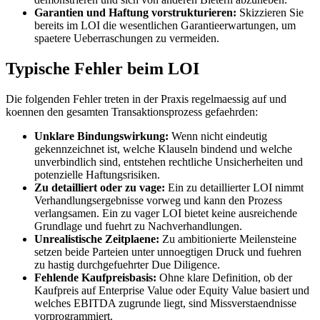
Garantien und Haftung vorstrukturieren:
Skizzieren Sie
bereits im LOI die wesentlichen Garantieerwartungen, um
spaetere Ueberraschungen zu vermeiden.
Typische Fehler beim LOI
Die folgenden Fehler treten in der Praxis regelmaessig auf und
koennen den gesamten Transaktionsprozess gefaehrden:
Unklare Bindungswirkung:
Wenn nicht eindeutig
gekennzeichnet ist, welche Klauseln bindend und welche
unverbindlich sind, entstehen rechtliche Unsicherheiten und
potenzielle Haftungsrisiken.
Zu detailliert oder zu vage:
Ein zu detaillierter LOI nimmt
Verhandlungsergebnisse vorweg und kann den Prozess
verlangsamen. Ein zu vager LOI bietet keine ausreichende
Grundlage und fuehrt zu Nachverhandlungen.
Unrealistische Zeitplaene:
Zu ambitionierte Meilensteine
setzen beide Parteien unter unnoegtigen Druck und fuehren
zu hastig durchgefuehrter Due Diligence.
Fehlende Kaufpreisbasis:
Ohne klare Definition, ob der
Kaufpreis auf Enterprise Value oder Equity Value basiert und
welches EBITDA zugrunde liegt, sind Missverstaendnisse
vorprogrammiert.