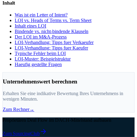
Inhalt
Was ist ein Letter of Intent?
LOI vs. Heads of Terms vs. Term Sheet
Inhalt eines LOI
Bindende vs. nicht-bindende Klauseln
Der LOI im M&A-Prozess
LOI-Verhandlung: Tipps fuer Verkaeufer
LOI-Verhandlung: Tipps fuer Kaeufer
Typische Fehler beim LOI
LOI-Muster: Beispielstruktur
Haeufig gestellte Fragen
Unternehmenswert berechnen
Erhalten Sie eine indikative Bewertung Ihres Unternehmens in
wenigen Minuten.
Zum Rechner
→
Proprietären Deal Flow im DACH-Mittelstand aufbauen
Zum SourcingClub