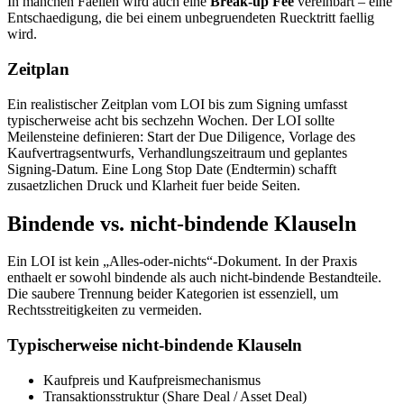
In manchen Faellen wird auch eine
Break-up Fee
vereinbart – eine
Entschaedigung, die bei einem unbegruendeten Ruecktritt faellig
wird.
Zeitplan
Ein realistischer Zeitplan vom LOI bis zum Signing umfasst
typischerweise acht bis sechzehn Wochen. Der LOI sollte
Meilensteine definieren: Start der Due Diligence, Vorlage des
Kaufvertragsentwurfs, Verhandlungszeitraum und geplantes
Signing-Datum. Eine Long Stop Date (Endtermin) schafft
zusaetzlichen Druck und Klarheit fuer beide Seiten.
Bindende vs. nicht-bindende Klauseln
Ein LOI ist kein „Alles-oder-nichts“-Dokument. In der Praxis
enthaelt er sowohl bindende als auch nicht-bindende Bestandteile.
Die saubere Trennung beider Kategorien ist essenziell, um
Rechtsstreitigkeiten zu vermeiden.
Typischerweise nicht-bindende Klauseln
Kaufpreis und Kaufpreismechanismus
Transaktionsstruktur (Share Deal / Asset Deal)