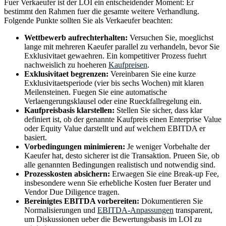
Fuer Verkaeufer ist der LOI ein entscheidender Moment: Er
bestimmt den Rahmen fuer die gesamte weitere Verhandlung.
Folgende Punkte sollten Sie als Verkaeufer beachten:
Wettbewerb aufrechterhalten:
Versuchen Sie, moeglichst
lange mit mehreren Kaeufer parallel zu verhandeln, bevor Sie
Exklusivitaet gewaehren. Ein kompetitiver Prozess fuehrt
nachweislich zu hoeheren
Kaufpreisen
.
Exklusivitaet begrenzen:
Vereinbaren Sie eine kurze
Exklusivitaetsperiode (vier bis sechs Wochen) mit klaren
Meilensteinen. Fuegen Sie eine automatische
Verlaengerungsklausel oder eine Rueckfallregelung ein.
Kaufpreisbasis klarstellen:
Stellen Sie sicher, dass klar
definiert ist, ob der genannte Kaufpreis einen Enterprise Value
oder Equity Value darstellt und auf welchem EBITDA er
basiert.
Vorbedingungen minimieren:
Je weniger Vorbehalte der
Kaeufer hat, desto sicherer ist die Transaktion. Prueen Sie, ob
alle genannten Bedingungen realistisch und notwendig sind.
Prozesskosten absichern:
Erwaegen Sie eine Break-up Fee,
insbesondere wenn Sie erhebliche Kosten fuer Berater und
Vendor Due Diligence tragen.
Bereinigtes EBITDA vorbereiten:
Dokumentieren Sie
Normalisierungen und
EBITDA-Anpassungen
transparent,
um Diskussionen ueber die Bewertungsbasis im LOI zu