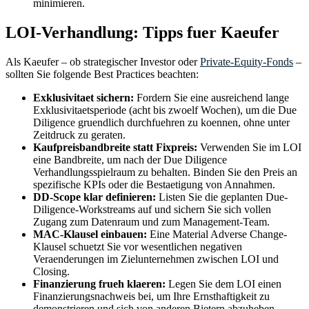
minimieren.
LOI-Verhandlung: Tipps fuer Kaeufer
Als Kaeufer – ob strategischer Investor oder
Private-Equity-Fonds
–
sollten Sie folgende Best Practices beachten:
Exklusivitaet sichern:
Fordern Sie eine ausreichend lange
Exklusivitaetsperiode (acht bis zwoelf Wochen), um die Due
Diligence gruendlich durchfuehren zu koennen, ohne unter
Zeitdruck zu geraten.
Kaufpreisbandbreite statt Fixpreis:
Verwenden Sie im LOI
eine Bandbreite, um nach der Due Diligence
Verhandlungsspielraum zu behalten. Binden Sie den Preis an
spezifische KPIs oder die Bestaetigung von Annahmen.
DD-Scope klar definieren:
Listen Sie die geplanten Due-
Diligence-Workstreams auf und sichern Sie sich vollen
Zugang zum Datenraum und zum Management-Team.
MAC-Klausel einbauen:
Eine Material Adverse Change-
Klausel schuetzt Sie vor wesentlichen negativen
Veraenderungen im Zielunternehmen zwischen LOI und
Closing.
Finanzierung frueh klaeren:
Legen Sie dem LOI einen
Finanzierungsnachweis bei, um Ihre Ernsthaftigkeit zu
demonstrieren und sich von anderen Bietern abzuheben.