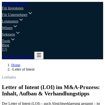
deal
origination
.de
Für Investoren
Für Unternehmer
Leistungen
Wissen
Sektoren
Tools
Blog
EN
Zum SourcingClub
→
Home
›
Letter of Intent
Leitfaden
Letter of Intent (LOI) im M&A-Prozess:
Inhalt, Aufbau & Verhandlungstipps
Der Letter of Intent (LOI) – auch Absichtserklaerung genannt – ist