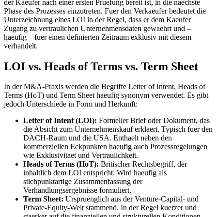
der Kaeufer nach einer ersten Pruefung bereit ist, in die naechste
Phase des Prozesses einzutreten. Fuer den Verkaeufer bedeutet die
Unterzeichnung eines LOI in der Regel, dass er dem Kaeufer
Zugang zu vertraulichen Unternehmensdaten gewaehrt und –
haeufig – fuer einen definierten Zeitraum exklusiv mit diesem
verhandelt.
LOI vs. Heads of Terms vs. Term Sheet
In der M&A-Praxis werden die Begriffe Letter of Intent, Heads of
Terms (HoT) und Term Sheet haeufig synonym verwendet. Es gibt
jedoch Unterschiede in Form und Herkunft:
Letter of Intent (LOI):
Formeller Brief oder Dokument, das
die Absicht zum Unternehmenskauf erklaert. Typisch fuer den
DACH-Raum und die USA. Enthaelt neben den
kommerziellen Eckpunkten haeufig auch Prozessregelungen
wie Exklusivitaet und Vertraulichkeit.
Heads of Terms (HoT):
Britischer Rechtsbegriff, der
inhaltlich dem LOI entspricht. Wird haeufig als
stichpunktartige Zusammenfassung der
Verhandlungsergebnisse formuliert.
Term Sheet:
Urspruenglich aus der Venture-Capital- und
Private-Equity-Welt stammend. In der Regel kuerzer und
staerker auf die finanziellen und strukturellen Konditionen