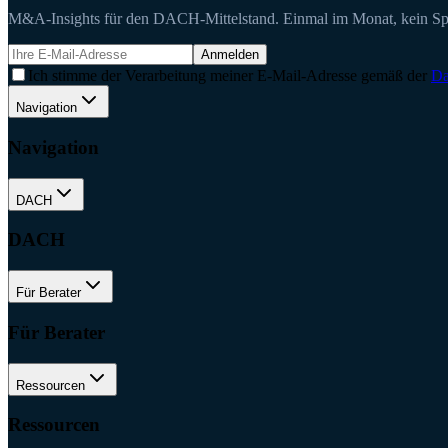
M&A-Insights für den DACH-Mittelstand. Einmal im Monat, kein S
Anmelden
Ich stimme der Verarbeitung meiner E-Mail-Adresse gemäß der
Da
Navigation
Navigation
DACH
DACH
Für Berater
Für Berater
Ressourcen
Ressourcen