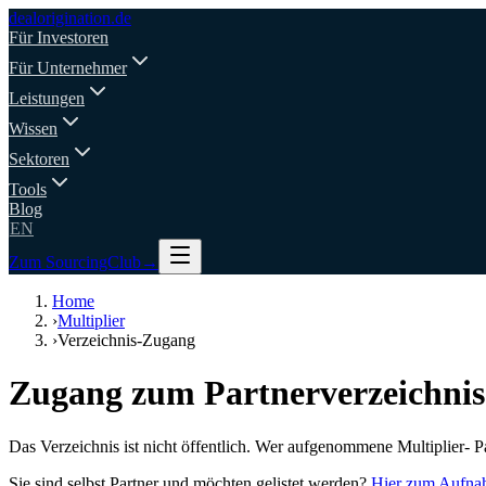
deal
origination
.de
Für Investoren
Für Unternehmer
Leistungen
Wissen
Sektoren
Tools
Blog
EN
Zum SourcingClub
→
Home
›
Multiplier
›
Verzeichnis-Zugang
Zugang zum Partnerverzeichnis
Das Verzeichnis ist nicht öffentlich. Wer aufgenommene Multiplier- Pa
Sie sind selbst Partner und möchten gelistet werden?
Hier zum Aufna