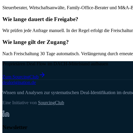
Steuerberater, Wirtschaftsanwälte, Family-Office-Berater und M&A-B
Wie lange dauert die Freigabe?
Wir prüfen jede Anfrage manuell. In der Regel erfolgt die Freischaltu
Wie lange gilt der Zugang?
Nach Freischaltung 30 Tage automatisch. Verlängerung durch erneut
Proprietären Deal Flow im DACH-Mittelstand aufbauen
Zum SourcingClub
deal
origination
.de
Wissen und Analysen zur systematischen Deal-Identifikation im deuts
Eine Initiative von
SourcingClub
Newsletter