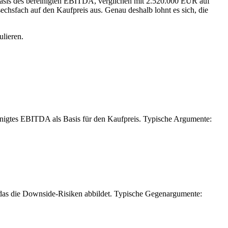
Basis des bereinigten EBITDA, verglichen mit 2.520.000 EUR auf
sechsfach auf den Kaufpreis aus. Genau deshalb lohnt es sich, die
lieren.
reinigtes EBITDA als Basis für den Kaufpreis. Typische Argumente:
, das die Downside-Risiken abbildet. Typische Gegenargumente: