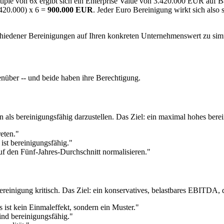
iple von 6x ergibt sich ein Enterprise Value von 3.420.000 EUR auf 
420.000) x 6 =
900.000 EUR
. Jeder Euro Bereinigung wirkt sich also 
chiedener Bereinigungen auf Ihren konkreten Unternehmenswert zu simu
genüber -- und beide haben ihre Berechtigung.
nen als bereinigungsfähig darzustellen. Das Ziel: ein maximal hohes be
eten."
 ist bereinigungsfähig."
uf den Fünf-Jahres-Durchschnitt normalisieren."
Bereinigung kritisch. Das Ziel: ein konservatives, belastbares EBITDA
as ist kein Einmaleffekt, sondern ein Muster."
ind bereinigungsfähig."