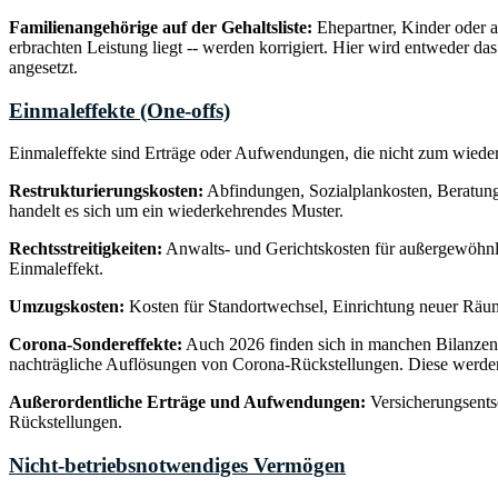
Familienangehörige auf der Gehaltsliste:
Ehepartner, Kinder oder an
erbrachten Leistung liegt -- werden korrigiert. Hier wird entweder das
angesetzt.
Einmaleffekte (One-offs)
Einmaleffekte sind Erträge oder Aufwendungen, die nicht zum wiederk
Restrukturierungskosten:
Abfindungen, Sozialplankosten, Beratungs
handelt es sich um ein wiederkehrendes Muster.
Rechtsstreitigkeiten:
Anwalts- und Gerichtskosten für außergewöhnlich
Einmaleffekt.
Umzugskosten:
Kosten für Standortwechsel, Einrichtung neuer Räu
Corona-Sondereffekte:
Auch 2026 finden sich in manchen Bilanzen
nachträgliche Auflösungen von Corona-Rückstellungen. Diese werden b
Außerordentliche Erträge und Aufwendungen:
Versicherungsents
Rückstellungen.
Nicht-betriebsnotwendiges Vermögen