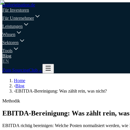
deal
origination
.de
Für Investoren
Für Unternehmer
Leistungen
Wissen
Sektoren
Tools
Blog
EN
Zum SourcingClub
→
Home
›
Blog
›
EBITDA-Bereinigung: Was zählt rein, was nicht?
Methodik
EBITDA-Bereinigung: Was zählt rein, was
EBITDA richtig bereinigen: Welche Posten normalisiert werden, wie 