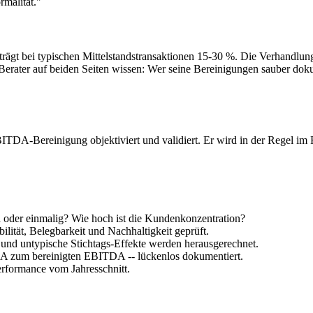
malität."
 bei typischen Mittelstandstransaktionen 15-30 %. Die Verhandlung üb
erater auf beiden Seiten wissen: Wer seine Bereinigungen sauber doku
BITDA-Bereinigung objektiviert und validiert. Er wird in der Regel i
oder einmalig? Wie hoch ist die Kundenkonzentration?
lität, Belegbarkeit und Nachhaltigkeit geprüft.
nd untypische Stichtags-Effekte werden herausgerechnet.
zum bereinigten EBITDA -- lückenlos dokumentiert.
rformance vom Jahresschnitt.