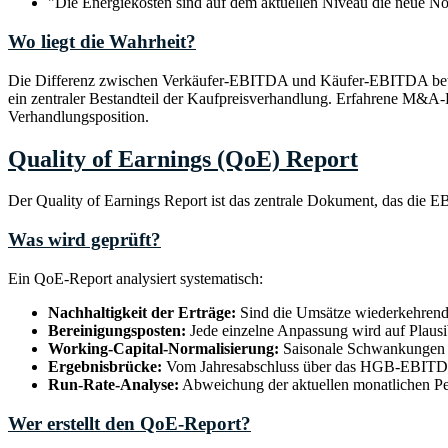
"Die Energiekosten sind auf dem aktuellen Niveau die neue Nor
Wo liegt die Wahrheit?
Die Differenz zwischen Verkäufer-EBITDA und Käufer-EBITDA beträgt
ein zentraler Bestandteil der Kaufpreisverhandlung. Erfahrene M&A-B
Verhandlungsposition.
Quality of Earnings (QoE) Report
Der Quality of Earnings Report ist das zentrale Dokument, das die E
Was wird geprüft?
Ein QoE-Report analysiert systematisch:
Nachhaltigkeit der Erträge:
Sind die Umsätze wiederkehrend 
Bereinigungsposten:
Jede einzelne Anpassung wird auf Plausibi
Working-Capital-Normalisierung:
Saisonale Schwankungen u
Ergebnisbrücke:
Vom Jahresabschluss über das HGB-EBITDA 
Run-Rate-Analyse:
Abweichung der aktuellen monatlichen Pe
Wer erstellt den QoE-Report?