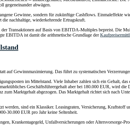
nvoll gegeneinander abwägen.
gangene Gewinne, sondern für zukünftige Cashflows. Einmaleffekte wie 
die nachhaltige, wiederkehrende Ertragskraft.
der Transaktionen auf Basis von EBITDA-Multiples bepreist. Die Mult
inigte EBITDA ist damit die arithmetische Grundlage der
Kaufpreisermitt
lstand
att auf Gewinnmaximierung. Das führt zu systematischen Verzerrungen,
gungsposten im Mittelstand. Viele Inhaber zahlen sich ein Gehalt, das 
ein marktübliches Geschäftsführergehalt aber bei 180.000 EUR, wird 
enz zum Marktgehalt abgezogen. Das Marktgehalt richtet sich nach Un
t werden, sind ein Klassiker. Leasingraten, Versicherung, Kraftstof
000-30.000 EUR pro Jahr keine Seltenheit.
gen, Krankentagegeld, Unfallversicherungen oder Altersvorsorge-Prod