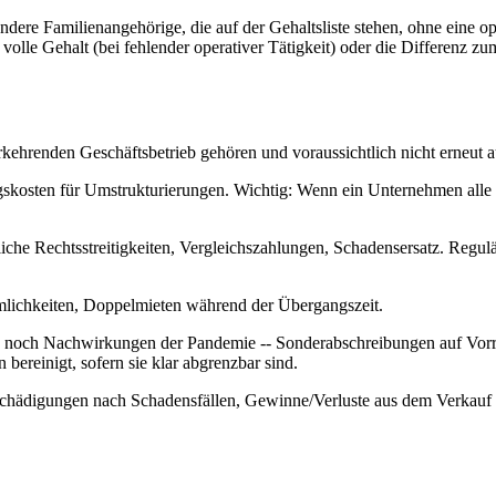
dere Familienangehörige, die auf der Gehaltsliste stehen, ohne eine op
 volle Gehalt (bei fehlender operativer Tätigkeit) oder die Differenz zu
ehrenden Geschäftsbetrieb gehören und voraussichtlich nicht erneut a
kosten für Umstrukturierungen. Wichtig: Wenn ein Unternehmen alle drei
e Rechtsstreitigkeiten, Vergleichszahlungen, Schadensersatz. Reguläre
mlichkeiten, Doppelmieten während der Übergangszeit.
 noch Nachwirkungen der Pandemie -- Sonderabschreibungen auf Vorr
ereinigt, sofern sie klar abgrenzbar sind.
chädigungen nach Schadensfällen, Gewinne/Verluste aus dem Verkau