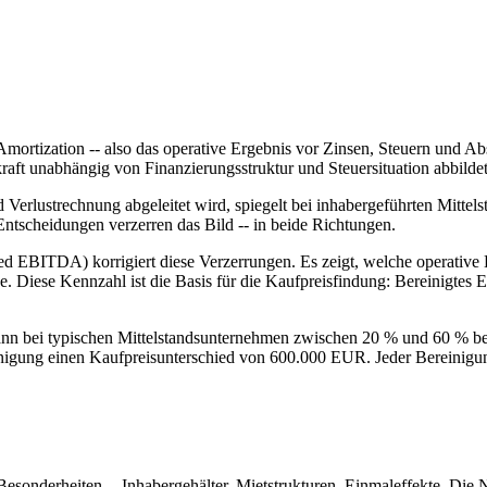
 Amortization -- also das operative Ergebnis vor Zinsen, Steuern und
skraft unabhängig von Finanzierungsstruktur und Steuersituation abbildet
ustrechnung abgeleitet wird, spiegelt bei inhabergeführten Mittelstan
 Entscheidungen verzerren das Bild -- in beide Richtungen.
d EBITDA) korrigiert diese Verzerrungen. Es zeigt, welche operative
 Diese Kennzahl ist die Basis für die Kaufpreisfindung: Bereinigtes
n bei typischen Mittelstandsunternehmen zwischen 20 % und 60 %
igung einen Kaufpreisunterschied von 600.000 EUR. Jeder Bereinigung
esonderheiten -- Inhabergehälter, Mietstrukturen, Einmaleffekte. Die