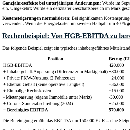
Ganzjahreseffekte bei unterjährigen Änderungen:
Wurde im Septem
ein. Umgekehrt: Wurde ein defizitärer Geschäftsbereich im März gesc
Kostensteigerungen normalisieren:
Bei signifikanten Kostensprüngen
verwenden. Wenn die Energiekosten im zweiten Halbjahr um 40 % gesti
Rechenbeispiel: Von HGB-EBITDA zu be
Das folgende Beispiel zeigt ein typisches inhabergeführtes Mittels
Position
Betrag (E
HGB-EBITDA
420.000
+ Inhabergehalt-Anpassung (Differenz zum Marktgehalt)
+80.000
+ Private PKW-Nutzung (2 Fahrzeuge)
+24.000
+ Ehefrau Gehalt (keine operative Tätigkeit)
+36.000
+ Einmalige Rechtskosten
+15.000
- Mietanpassung (eigene Immobilie unter Markt)
-30.000
+ Corona-Sonderabschreibung (2024)
+25.000
=
Bereinigtes EBITDA
570.000
Die Bereinigung erhöht das EBITDA um 150.000 EUR -- eine Ste