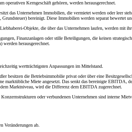
m operativen Kerngeschäft gehören, werden herausgerechnet.
sitzt das Unternehmen Immobilien, die vermietet werden oder leer st
 Grundsteuer) bereinigt. Diese Immobilien werden separat bewertet un
Liebhaberei-Objekte, die über das Unternehmen laufen, werden mit ih
igungen, Finanzanlagen oder stille Beteiligungen, die keinen strategi
) werden herausgerechnet.
ichzeitig wertträchtigsten Anpassungen im Mittelstand.
dler besitzen die Betriebsimmobilie privat oder über eine Besitzgesellsch
 eine marktübliche Miete angesetzt. Das senkt das bereinigte EBITDA,
er dem Marktniveau, wird die Differenz dem EBITDA zugerechnet.
 Konzernstrukturen oder verbundenen Unternehmen sind interne Mietv
en Veränderungen ab.