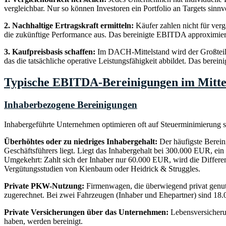
vergleichbar. Nur so können Investoren ein Portfolio an Targets sin
2. Nachhaltige Ertragskraft ermitteln:
Käufer zahlen nicht für ver
die zukünftige Performance aus. Das bereinigte EBITDA approximiert 
3. Kaufpreisbasis schaffen:
Im DACH-Mittelstand wird der Großteil 
das die tatsächliche operative Leistungsfähigkeit abbildet. Das bere
Typische EBITDA-Bereinigungen im Mitte
Inhaberbezogene Bereinigungen
Inhabergeführte Unternehmen optimieren oft auf Steuerminimierung st
Überhöhtes oder zu niedriges Inhabergehalt:
Der häufigste Bereini
Geschäftsführers liegt. Liegt das Inhabergehalt bei 300.000 EUR, 
Umgekehrt: Zahlt sich der Inhaber nur 60.000 EUR, wird die Differ
Vergütungsstudien von Kienbaum oder Heidrick & Struggles.
Private PKW-Nutzung:
Firmenwagen, die überwiegend privat genutz
zugerechnet. Bei zwei Fahrzeugen (Inhaber und Ehepartner) sind 18.
Private Versicherungen über das Unternehmen:
Lebensversicherun
haben, werden bereinigt.