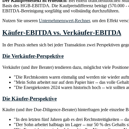
Der Kaufpreiseffekt ist erheblich:
Bei einem branchenüblichen Mult
Basis des HGB-EBITDA. Die Kaufpreisdifferenz beträgt (570.000 - 
EBITDA-Bereinigung sorgfältig und vollständig durchzuführen.
Nutzen Sie unseren
Unternehmenswert-Rechner
, um den Effekt vers
Käufer-EBITDA vs. Verkäufer-EBITDA
In der Praxis stehen sich bei jeder Transaktion zwei Perspektiven ge
Die Verkäufer-Perspektive
Verkäufer (und ihre Berater) tendieren dazu, möglichst viele Positio
"Die Rechtskosten waren einmalig und werden nie wieder auftr
"Mein Sohn arbeitet nur auf dem Papier hier -- das volle Gehalt
"Die Energiekosten 2024 waren historisch hoch -- wir sollten a
Die Käufer-Perspektive
Käufer (und ihre Due-Diligence-Berater) hinterfragen jede einzelne 
"In den letzten fünf Jahren gab es drei Rechtsstreitigkeiten -- d
"Der Sohn arbeitet halbtags im Lager -- nur 50 % des Gehalts s