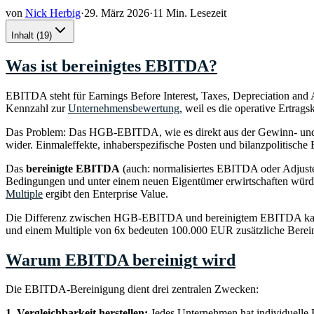
von
Nick Herbig
·
29. März 2026
·
11 Min. Lesezeit
Inhalt
(
19
)
Was ist bereinigtes EBITDA?
EBITDA steht für Earnings Before Interest, Taxes, Depreciation and
Kennzahl zur
Unternehmensbewertung
, weil es die operative Ertrag
Das Problem: Das HGB-EBITDA, wie es direkt aus der Gewinn- und Verl
wider. Einmaleffekte, inhaberspezifische Posten und bilanzpolitische
Das
bereinigte EBITDA
(auch: normalisiertes EBITDA oder Adjuste
Bedingungen und unter einem neuen Eigentümer erwirtschaften würde.
Multiple
ergibt den Enterprise Value.
Die Differenz zwischen HGB-EBITDA und bereinigtem EBITDA kan
und einem Multiple von 6x bedeuten 100.000 EUR zusätzliche Berein
Warum EBITDA bereinigt wird
Die EBITDA-Bereinigung dient drei zentralen Zwecken:
1. Vergleichbarkeit herstellen:
Jedes Unternehmen hat individuelle B