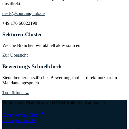
uns direkt.
deals@sourcingclub.de
+49 176 60022198
Sektoren-Cluster
Welche Branchen wir aktuell aktiv sourcen.
Zur Übersicht
→
Bewertungs-Schnellcheck
Steuerberater-spezifisches Bewertungstool — direkt nutzbar im
Mandantengespräch.
Tool öffnen
→
Proprietären Deal Flow im DACH-Mittelstand aufbauen
Zum SourcingClub
deal
origination
.de