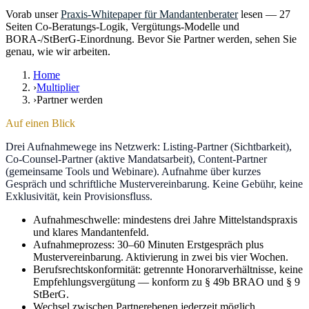
Vorab unser
Praxis-Whitepaper für Mandantenberater
lesen — 27
Seiten Co-Beratungs-Logik, Vergütungs-Modelle und
BORA-/StBerG-Einordnung. Bevor Sie Partner werden, sehen Sie
genau, wie wir arbeiten.
Home
›
Multiplier
›
Partner werden
Auf einen Blick
Drei Aufnahmewege ins Netzwerk: Listing-Partner (Sichtbarkeit),
Co-Counsel-Partner (aktive Mandatsarbeit), Content-Partner
(gemeinsame Tools und Webinare). Aufnahme über kurzes
Gespräch und schriftliche Mustervereinbarung. Keine Gebühr, keine
Exklusivität, kein Provisionsfluss.
Aufnahmeschwelle: mindestens drei Jahre Mittelstandspraxis
und klares Mandantenfeld.
Aufnahmeprozess: 30–60 Minuten Erstgespräch plus
Mustervereinbarung. Aktivierung in zwei bis vier Wochen.
Berufsrechtskonformität: getrennte Honorarverhältnisse, keine
Empfehlungsvergütung — konform zu § 49b BRAO und § 9
StBerG.
Wechsel zwischen Partnerebenen jederzeit möglich,