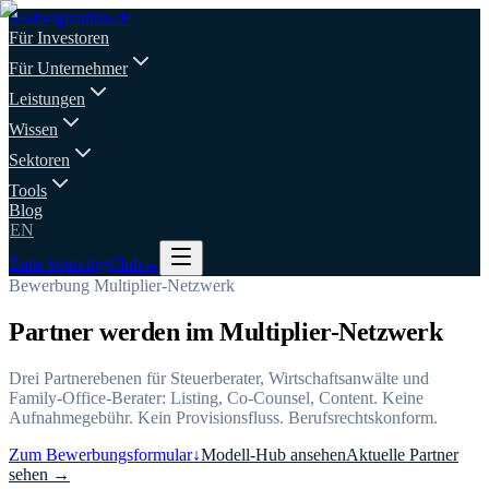
deal
origination
.de
Für Investoren
Für Unternehmer
Leistungen
Wissen
Sektoren
Tools
Blog
EN
Zum SourcingClub
→
Bewerbung Multiplier-Netzwerk
Partner werden im Multiplier-Netzwerk
Drei Partnerebenen für Steuerberater, Wirtschaftsanwälte und
Family-Office-Berater: Listing, Co-Counsel, Content. Keine
Aufnahmegebühr. Kein Provisionsfluss. Berufsrechtskonform.
Zum Bewerbungsformular
↓
Modell-Hub ansehen
Aktuelle Partner
sehen →