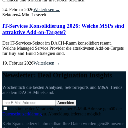
24. Februar 2026
Weiterlesen →
Sektoren
4 Min. Lesezeit
IT-Services Konsolidierung 2026: Welche MSPs sind
attraktive Add-on-Targets?
Der IT-Services-Sektor im DACH-Raum konsolidiert rasant.
Welche Managed Service Provider die attraktivsten Add-on-Targets
für Buy-and-Build-Strategien sind.
19. Februar 2026
Weiterlesen →
Newsletter: Deal Origination Insights
Wöchentlich die besten Analysen, Sektorreports und M&A-Trends
aus dem DACH-Mittelstand.
Anmelden
Ich stimme der Verarbeitung meiner E-Mail-Adresse gemäß der
Datenschutzerklärung
zu. Abmeldung jederzeit möglich.
Kein Spam. Jederzeit abmeldbar. Ihre Daten werden gemäß unserer