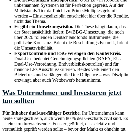
unbemannten Systemen ist für Perfektion gepreist. Auf der
Mittelstands-Tier darf nicht zu Prime-Multiples gekauft
werden – Einstiegsdisziplin entscheidet hier über die Rendite,
nicht das Thema.
Es gibt ein Umsetzungsrisiko.
Die These hängt daran, dass
der Staat tatsächlich liefert: BwBBG-Umsetzung, die noch
über 2026 rollenden Deutschlandfonds-Instrumente, die
politische Konstanz. Bricht die Beschaffungsdynamik, bricht
die Umsatzvisibilität.
Exportkontrolle und ESG verengen den Käuferkreis.
Dual-Use bedeutet Genehmigungspflichten (BAFA, EU-
Dual-Use-Verordnung, Endverbleibskontrollen) und für
manche LPs Ausschlusskriterien. Beides verkleinert den
Bieterkreis und verlängert die Due Diligence – was Disziplin
erzwingt, aber auch Wettbewerb herausnimmt.
Was Unternehmer und Investoren jetzt
tun sollten
Für Inhaber dual-use-fähiger Betriebe.
Ihr Unternehmen kann
heute strategisch sein, auch wenn 80 % des Geschäfts zivil sind. Es
ist ein strukturwachsendes Fenster geöffnet, das selektiv und
vertraulich geprüft werden sollte – bevor der Markt es ohnehin tut.