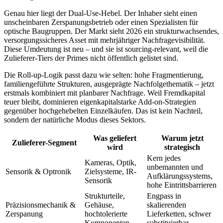
Genau hier liegt der Dual-Use-Hebel. Der Inhaber sieht einen
unscheinbaren Zerspanungsbetrieb oder einen Spezialisten für
optische Baugruppen. Der Markt sieht 2026 ein strukturwachsendes,
versorgungssicheres Asset mit mehrjähriger Nachfragevisibilität.
Diese Umdeutung ist neu – und sie ist sourcing-relevant, weil die
Zulieferer-Tiers der Primes nicht öffentlich gelistet sind.
Die Roll-up-Logik passt dazu wie selten: hohe Fragmentierung,
familiengeführte Strukturen, ausgeprägte Nachfolgethematik – jetzt
erstmals kombiniert mit planbarer Nachfrage. Weil Fremdkapital
teuer bleibt, dominieren eigenkapitalstarke Add-on-Strategien
gegenüber hochgehebelten Einzelkäufen. Das ist kein Nachteil,
sondern der natürliche Modus dieses Sektors.
Was geliefert
Warum jetzt
Zulieferer-Segment
wird
strategisch
Kern jedes
Kameras, Optik,
unbemannten und
Sensorik & Optronik
Zielsysteme, IR-
Aufklärungssystems,
Sensorik
hohe Eintrittsbarrieren
Strukturteile,
Engpass in
Präzisionsmechanik &
Gehäuse,
skalierenden
Zerspanung
hochtolerierte
Lieferketten, schwer
Komponenten
substituierbar