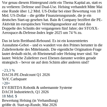
Vor genau diesem Hintergrund zieht ein Thema Kapital an, statt es
zu verlieren: Defense und Dual-Use. Helsing verhandelt Mitte Mai
eine Runde über 1,2 Mrd. US-Dollar bei einer Bewertung von 18
Mrd. US-Dollar – die größte Finanzierungsrunde, die je ein
deutsches Start-up gesehen hat. Bain & Company beziffert die PE-
Aktivität im europäischen Verteidigungssektor auf rund das
Doppelte des Schnitts der vergangenen fünf Jahre; der STOXX-
Aerospace-&-Defense-Index legte 2025 um 74 % zu.
Das ist kein Breitband-Rebound. Es ist ein konzentriertes
Ausnahme-Gebot – und es wandert von den Primes herunter in die
Zuliefererkette des Mittelstands. Die eigentliche Origination-Frage
lautet deshalb nicht, ob Rheinmetall oder Helsing teuer sind. Sie
lautet: Welche Zulieferer zwei Ebenen darunter werden gerade
strategisch – bevor sie auf dem Schirm aller anderen sind?
−23,3 %
DACH-PE-Dealcount Q1 2026
YoY, Carlsquare
>20×
EV/EBITDA Robotik & unbemannte Systeme
DACH Industrietech, Q1 2026
18 Mrd. $
Bewertung Helsing (in Verhandlung)
größte dt. Start-up-Runde, Mai 2026