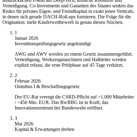
ausdrücklichen Fokus auf Deep-Tech, kritische Rohstoffe und
Verteidigung. Co-Investments und Garantien des Staates senken das
Risiko für privates Eigen- und Fremdkapital in exakt jenen Verticals,
in denen sich gerade DACH-Roll-ups formieren. Die Folge für die
Origination: mehr Käuferwettbewerb in genau diesen Nischen.
1
Januar 2026
Investitionsprüfungsgesetz angekündigt
AWG und AWV werden zu einem Gesetz zusammengeführt.
Verteidigung, Werkzeugmaschinen und Halbleiter werden
explizit erfasst, die erste Prüfphase auf 45 Tage verkürzt.
2
Februar 2026
Omnibus I & Beschaffungsgesetz
Der EU-Rat verengt die CSRD-Pflicht auf >1.000 Mitarbeiter
/ >450 Mio. EUR. Das BwBBG ist in Kraft, das
Innovationszentrum der Bundeswehr eröffnet.
3
Mai 2026
Kapital & Erwartungen drehen