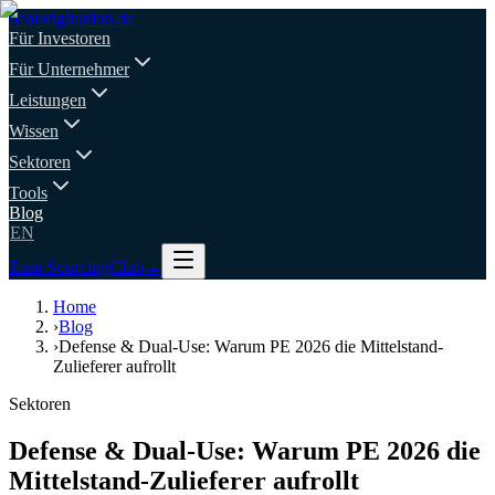
deal
origination
.de
Für Investoren
Für Unternehmer
Leistungen
Wissen
Sektoren
Tools
Blog
EN
Zum SourcingClub
→
Home
›
Blog
›
Defense & Dual-Use: Warum PE 2026 die Mittelstand-
Zulieferer aufrollt
Sektoren
Defense & Dual-Use: Warum PE 2026 die
Mittelstand-Zulieferer aufrollt