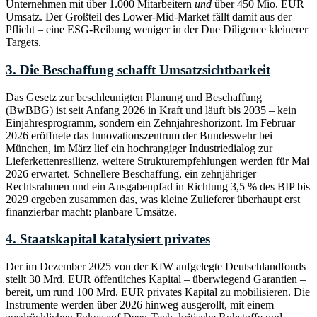
Unternehmen mit über 1.000 Mitarbeitern
und
über 450 Mio. EUR
Umsatz. Der Großteil des Lower-Mid-Market fällt damit aus der
Pflicht – eine ESG-Reibung weniger in der Due Diligence kleinerer
Targets.
3. Die Beschaffung schafft Umsatzsichtbarkeit
Das Gesetz zur beschleunigten Planung und Beschaffung
(BwBBG) ist seit Anfang 2026 in Kraft und läuft bis 2035 – kein
Einjahresprogramm, sondern ein Zehnjahreshorizont. Im Februar
2026 eröffnete das Innovationszentrum der Bundeswehr bei
München, im März lief ein hochrangiger Industriedialog zur
Lieferkettenresilienz, weitere Strukturempfehlungen werden für Mai
2026 erwartet. Schnellere Beschaffung, ein zehnjähriger
Rechtsrahmen und ein Ausgabenpfad in Richtung 3,5 % des BIP bis
2029 ergeben zusammen das, was kleine Zulieferer überhaupt erst
finanzierbar macht: planbare Umsätze.
4. Staatskapital katalysiert privates
Der im Dezember 2025 von der KfW aufgelegte Deutschlandfonds
stellt 30 Mrd. EUR öffentliches Kapital – überwiegend Garantien –
bereit, um rund 100 Mrd. EUR privates Kapital zu mobilisieren. Die
Instrumente werden über 2026 hinweg ausgerollt, mit einem