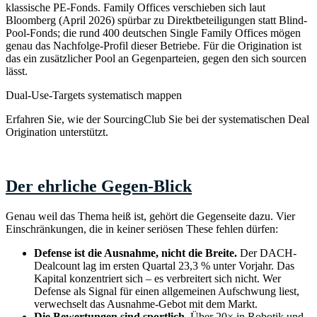
klassische PE-Fonds. Family Offices verschieben sich laut
Bloomberg (April 2026) spürbar zu Direktbeteiligungen statt Blind-
Pool-Fonds; die rund 400 deutschen Single Family Offices mögen
genau das Nachfolge-Profil dieser Betriebe. Für die Origination ist
das ein zusätzlicher Pool an Gegenparteien, gegen den sich sourcen
lässt.
Dual-Use-Targets systematisch mappen
Erfahren Sie, wie der SourcingClub Sie bei der systematischen Deal
Origination unterstützt.
Zum SourcingClub
→
Der ehrliche Gegen-Blick
Genau weil das Thema heiß ist, gehört die Gegenseite dazu. Vier
Einschränkungen, die in keiner seriösen These fehlen dürfen:
Defense ist die Ausnahme, nicht die Breite.
Der DACH-
Dealcount lag im ersten Quartal 23,3 % unter Vorjahr. Das
Kapital konzentriert sich – es verbreitert sich nicht. Wer
Defense als Signal für einen allgemeinen Aufschwung liest,
verwechselt das Ausnahme-Gebot mit dem Markt.
Die Bewertungen sind sportlich.
Über 20× in Robotik und