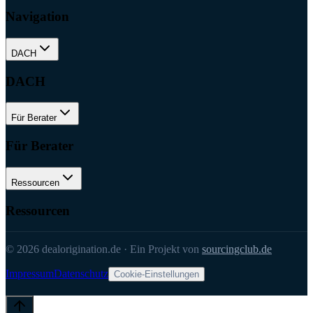
Navigation
DACH
DACH
Für Berater
Für Berater
Ressourcen
Ressourcen
©
2026
dealorigination.de
·
Ein Projekt von
sourcingclub.de
Impressum
Datenschutz
Cookie-Einstellungen