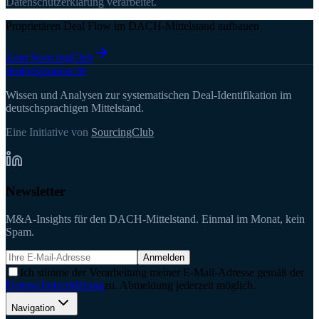
Datenschutzerklärung verarbeitet.
Proprietären Deal Flow im DACH-Mittelstand aufbauen
Zum SourcingClub
deal
origination
.de
Wissen und Analysen zur systematischen Deal-Identifikation im
deutschsprachigen Mittelstand.
Eine Initiative von
SourcingClub
Newsletter
M&A-Insights für den DACH-Mittelstand. Einmal im Monat, kein
Spam.
Anmelden
Ich stimme der Verarbeitung meiner E-Mail-Adresse gemäß der
Datenschutzerklärung
zu. Abmeldung jederzeit möglich.
Navigation