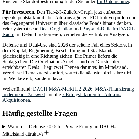
Eine erste Standortbestimmung finden Sie unter
für Unternehmer
.
Für Investoren.
Den Tier-2/3-Zuliefer-Graph jetzt aufbauen,
eigenkapitalstark und über Add-ons agieren, FDI früh vorprüfen und
das Gegenpartei-Universum über klassische Fonds hinaus denken.
Wie systematische
Deal Origination
und
Buy-and-Build im DACH-
Raum
im Detail funktionieren, vertiefen die verlinkten Analysen.
Defense und Dual-Use sind 2026 der seltene Fall eines Sektors, in
dem Kapital, Regulierung, Beschaffung und Staatskapital
gleichzeitig in eine Richtung ziehen. Die Primes liefern die
Schlagzeilen. Die Origination-Arbeit – und der Großteil der
erreichbaren Deals – liegt zwei Ebenen darunter, im Mittelstand.
Wer diese Ebene zuerst kartiert, sourct die nächsten drei Jahre nicht
im Wettbewerb, sondern davor.
Weiterführend:
DACH M&A-Markt H2 2026
,
M&A-Finanzierung
in der neuen Zinswelt
und die
7 Erfolgsfaktoren für Add-on-
Akquisitionen
.
Häufig gestellte Fragen
Warum ist Defense 2026 für Private Equity im DACH-
Mittelstand attraktiv?