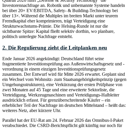
Quartal 2026 führt „Defense & Security Technology" die
Investorennachfrage an. Robotik und unbemannte Systeme handeln
bei über 20× EV/EBITDA, Safety- & Building-Technology bei
über 13×. Während die Multiples im breiten Markt unter teurem
Fremdkapital eher komprimieren, trägt Verteidigung eine
Strukturwachstums-Prämie. Die Helsing-Runde ist nur die
sichtbarste Spitze: Kapital fließt selektiv dorthin, wo planbare,
politisch unterlegte Nachfrage entsteht.
2. Die Regulierung zieht die Leitplanken neu
Ende Januar 2026 angekündigt: Deutschland führt seine
fragmentierte Investitionsprüfung aus Außenwirtschaftsgesetz und -
verordnung in einem einzigen Investitionsprüfungsgesetz
zusammen. Der Entwurf wird für Mitte 2026 erwartet. Geplant sind
ein Wechsel vom Wohnsitz- zum Staatsangehörigkeitsprinzip (gegen
Umgehungsstrukturen), eine Verkürzung der ersten Prüfphase von
zwei Monaten auf 45 Tage und eine erweiterte Sektorliste, die
Verteidigung, Werkzeugmaschinen und Verteidigungs-Halbleiter
ausdrücklich erfasst. Für grenzüberschreitende Käufer – ein
erheblicher Teil der Nachfrage im deutschen Mittelstand – heißt das:
weiteres Netz, aber kürzere Uhr.
Parallel hat der EU-Rat am 24. Februar 2026 das Omnibus-I-Paket
verabschiedet. Die CSRD-Berichtspflicht gilt künftig nur noch für