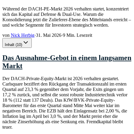
Während der DACH-PE-Markt 2026 verhalten startet, konzentriert
sich das Kapital auf Defense & Dual-Use. Warum die
Konsolidierung jetzt die Zulieferer-Ebene des Mittelstands erreicht –
und welche Segmente für Investoren strategisch werden.
von
Nick Herbig
·
31. Mai 2026
·
9 Min. Lesezeit
Inhalt
(
10
)
Das Ausnahme-Gebot in einem langsamen
Markt
Der DACH-Private-Equity-Markt ist 2026 verhalten gestartet.
Carlsquare beziffert den Rückgang der Transaktionszahl im ersten
Quartal auf 23,3 % gegenüber dem Vorjahr, die Exits gingen um
17,2 % zurück, und selbst die sonst robuste Industrietechnik verlor
18 % (112 statt 137 Deals). Das KfW/BVK-Private-Equity-
Barometer für das erste Quartal stand Mitte Mai weiter klar im
negativen Bereich. Die EZB hält den Einlagensatz bei 2,00 %, die
Inflation lag im April bei 3,0 %, und der Markt preist eher die
nächste Zinserhöhung als eine Senkung ein. Fremdkapital bleibt
teuer.