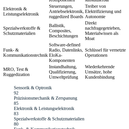
Steuerungen,
Treiber von
Elektronik &
Antriebselektronik,
Elektrifizierung und
Leistungselektronik
ruggedized Boards
Autonomie
Direkt
Ballistik,
Spezialwerkstoffe &
nachfragegetrieben,
Composites,
Schutzmaterialien
Materialwissen als
Beschichtungen
Moat
Software-defined
Funk- &
Radio, Datenlinks,
Schlüssel für vernetzte
Kommunikationstechnik
EloKa-
Operationen
Komponenten
Instandhaltung,
Wiederkehrende
MRO, Test &
Qualifizierung,
Umsätze, hohe
Ruggedization
Umweltprüfung
Kundenbindung
Sensorik & Optronik
92
Präzisionsmechanik & Zerspanung
85
Elektronik & Leistungselektronik
83
Spezialwerkstoffe & Schutzmaterialien
80