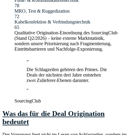
Funk- & Kommunikationstechnik
78
MRO, Test & Ruggedization
72
Kabelkonfektion & Verbindungstechnik
65
Qualitative Origination-Einordnung des SourcingClub
(Stand Q2/2026) – keine externe Marktstatistik,
sondern unsere Priorisierung nach Fragmentierung,
Eintrittsbarrieren und Nachfolge-Exponierung.
„
Die Schlagzeilen gehören den Primes. Die
Deals der nächsten drei Jahre entstehen
zwei Zulieferer-Ebenen darunter.
"
SourcingClub
Was das für die Deal Origination
bedeutet
Der Vorsprung liegt nicht im Lesen von Schlagzeilen, sondern im