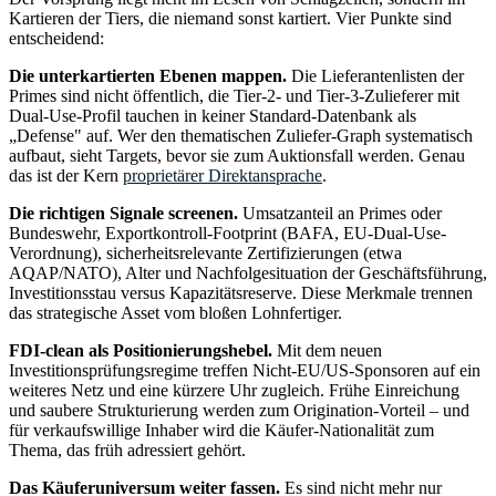
Kartieren der Tiers, die niemand sonst kartiert. Vier Punkte sind
entscheidend:
Die unterkartierten Ebenen mappen.
Die Lieferantenlisten der
Primes sind nicht öffentlich, die Tier-2- und Tier-3-Zulieferer mit
Dual-Use-Profil tauchen in keiner Standard-Datenbank als
„Defense" auf. Wer den thematischen Zuliefer-Graph systematisch
aufbaut, sieht Targets, bevor sie zum Auktionsfall werden. Genau
das ist der Kern
proprietärer Direktansprache
.
Die richtigen Signale screenen.
Umsatzanteil an Primes oder
Bundeswehr, Exportkontroll-Footprint (BAFA, EU-Dual-Use-
Verordnung), sicherheitsrelevante Zertifizierungen (etwa
AQAP/NATO), Alter und Nachfolgesituation der Geschäftsführung,
Investitionsstau versus Kapazitätsreserve. Diese Merkmale trennen
das strategische Asset vom bloßen Lohnfertiger.
FDI-clean als Positionierungshebel.
Mit dem neuen
Investitionsprüfungsregime treffen Nicht-EU/US-Sponsoren auf ein
weiteres Netz und eine kürzere Uhr zugleich. Frühe Einreichung
und saubere Strukturierung werden zum Origination-Vorteil – und
für verkaufswillige Inhaber wird die Käufer-Nationalität zum
Thema, das früh adressiert gehört.
Das Käuferuniversum weiter fassen.
Es sind nicht mehr nur