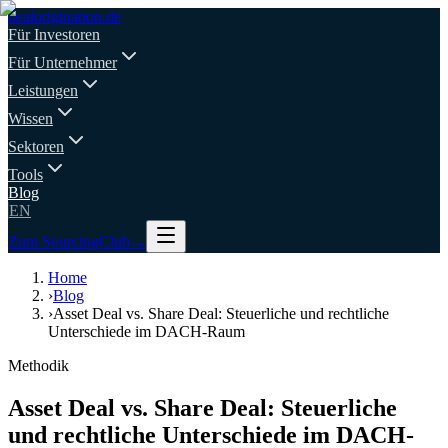
deal
origination
.de
Für Investoren
Für Unternehmer
Leistungen
Wissen
Sektoren
Tools
Blog
EN
Zum SourcingClub
→
Home
›
Blog
›
Asset Deal vs. Share Deal: Steuerliche und rechtliche
Unterschiede im DACH-Raum
Methodik
Asset Deal vs. Share Deal: Steuerliche
und rechtliche Unterschiede im DACH-