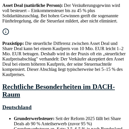
Asset Deal (natürliche Person):
Der Veräußerungsgewinn wird
voll besteuert – Einkommensteuer bis zu 45 % plus
Solidaritätszuschlag. Bei hohen Gewinnen greift die sogenannte
Fünftelregelung, die die Steuerlast mildert, aber nicht eliminiert.
Praxistipp:
Die steuerliche Differenz zwischen Asset Deal und
Share Deal kann bei einem Kaufpreis von 10 Mio. EUR leicht 1–2
Mio. EUR betragen. Deshalb wird in der Praxis oft ein „steuerlicher
Kaufpreisabschlag" verhandelt: Der Verkäufer akzeptiert den Asset
Deal bei einem höheren Kaufpreis, der seine Steuernachteile
kompensiert. Dieser Abschlag liegt typischerweise bei 5–15 % des
Kaufpreises.
Rechtliche Besonderheiten im DACH-
Raum
Deutschland
Grunderwerbsteuer:
Seit der Reform 2025 fällt bei Share
Deals ab 90 % Anteilserwerb (zuvor 95 %)
Grunderwerbsteuer an. Satz: 3,5–6,5 % je nach Bundesland.