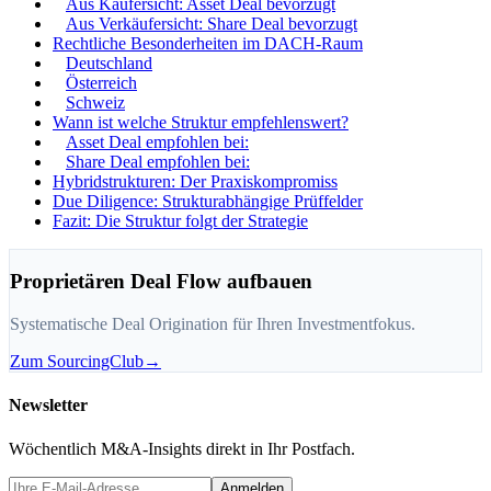
Aus Käufersicht: Asset Deal bevorzugt
Aus Verkäufersicht: Share Deal bevorzugt
Rechtliche Besonderheiten im DACH-Raum
Deutschland
Österreich
Schweiz
Wann ist welche Struktur empfehlenswert?
Asset Deal empfohlen bei:
Share Deal empfohlen bei:
Hybridstrukturen: Der Praxiskompromiss
Due Diligence: Strukturabhängige Prüffelder
Fazit: Die Struktur folgt der Strategie
Proprietären Deal Flow aufbauen
Systematische Deal Origination für Ihren Investmentfokus.
Zum SourcingClub
→
Newsletter
Wöchentlich M&A-Insights direkt in Ihr Postfach.
Anmelden