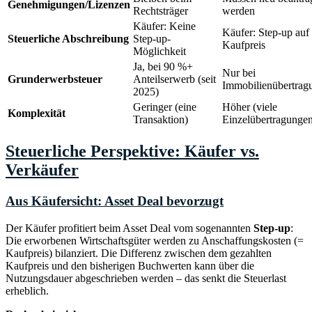
Genehmigungen/Lizenzen
Rechtsträger
werden
Käufer: Keine
Käufer: Step-up auf
Steuerliche Abschreibung
Step-up-
Kaufpreis
Möglichkeit
Ja, bei 90 %+
Nur bei
Grunderwerbsteuer
Anteilserwerb (seit
Immobilienübertrag
2025)
Geringer (eine
Höher (viele
Komplexität
Transaktion)
Einzelübertragunge
Steuerliche Perspektive: Käufer vs.
Verkäufer
Aus Käufersicht: Asset Deal bevorzugt
Der Käufer profitiert beim Asset Deal vom sogenannten
Step-up
:
Die erworbenen Wirtschaftsgüter werden zu Anschaffungskosten (=
Kaufpreis) bilanziert. Die Differenz zwischen dem gezahlten
Kaufpreis und den bisherigen Buchwerten kann über die
Nutzungsdauer abgeschrieben werden – das senkt die Steuerlast
erheblich.