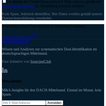
Ich stimme der Verarbeitung meiner E-Mail-Adresse gemäß der
Datenschutzerklärung
zu. Abmeldung jederzeit möglich.
Kein Spam. Jederzeit abmeldbar. Ihre Daten werden gemäß unserer
Datenschutzerklärung verarbeitet.
Proprietären Deal Flow im DACH-Mittelstand aufbauen
Zum SourcingClub
deal
origination
.de
Wissen und Analysen zur systematischen Deal-Identifikation im
deutschsprachigen Mittelstand.
Eine Initiative von
SourcingClub
Newsletter
M&A-Insights für den DACH-Mittelstand. Einmal im Monat, kein
Spam.
Anmelden