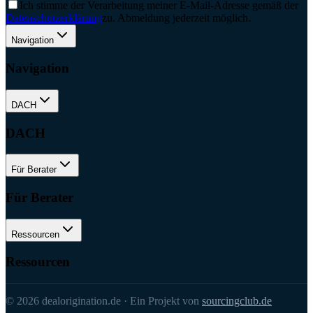
Ich stimme der Verarbeitung meiner E-Mail-Adresse gemäß der
Datenschutzerklärung
zu. Abmeldung jederzeit möglich.
Navigation
Navigation
DACH
DACH
Für Berater
Für Berater
Ressourcen
Ressourcen
©
2026
dealorigination.de
·
Ein Projekt von
sourcingclub.de