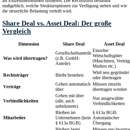
als Einzelunternehmen firmieren. Die Rechtsform bestimmt
maßgeblich, welche Strukturoptionen zur Verfügung stehen und wie
die steuerliche Belastung verteilt wird.
Share Deal vs. Asset Deal: Der große
Vergleich
Dimension
Share Deal
Asset Deal
Einzelne
Gesellschaftsanteile
Wirtschaftsgüter
Was wird übertragen?
(z.B. GmbH-
(Maschinen, Verträg
Anteile)
Marken etc.)
Wird neu gegründet
Rechtsträger
Bleibt bestehen
oder übertragen
Gehen automatisch
Müssen einzeln
Verträge
über
übertragen werden
Gehen mit über
Nur ausgewählte
Verbindlichkeiten
(alle, auch
Verbindlichkeiten
unbekannte)
Bleiben im
§ 613a BGB:
Mitarbeiter
Unternehmen (kein
Automatischer
§ 613a BGB)
Übergang
Bleiben beim
Müssen neu beantra