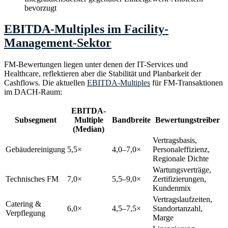
bevorzugt
EBITDA-Multiples im Facility-
Management-Sektor
FM-Bewertungen liegen unter denen der IT-Services und
Healthcare, reflektieren aber die Stabilität und Planbarkeit der
Cashflows. Die aktuellen
EBITDA-Multiples
für FM-Transaktionen
im DACH-Raum:
EBITDA-
Subsegment
Multiple
Bandbreite
Bewertungstreiber
(Median)
Vertragsbasis,
Gebäudereinigung
5,5×
4,0–7,0×
Personaleffizienz,
Regionale Dichte
Wartungsverträge,
Technisches FM
7,0×
5,5–9,0×
Zertifizierungen,
Kundenmix
Vertragslaufzeiten,
Catering &
6,0×
4,5–7,5×
Standortanzahl,
Verpflegung
Marge