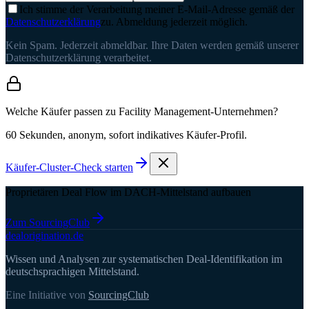
Ich stimme der Verarbeitung meiner E-Mail-Adresse gemäß der
Datenschutzerklärung
zu. Abmeldung jederzeit möglich.
Kein Spam. Jederzeit abmeldbar. Ihre Daten werden gemäß unserer
Datenschutzerklärung verarbeitet.
Welche Käufer passen zu Facility Management-Unternehmen?
60 Sekunden, anonym, sofort indikatives Käufer-Profil.
Käufer-Cluster-Check starten
Proprietären Deal Flow im DACH-Mittelstand aufbauen
Zum SourcingClub
deal
origination
.de
Wissen und Analysen zur systematischen Deal-Identifikation im
deutschsprachigen Mittelstand.
Eine Initiative von
SourcingClub