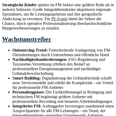
Strategische Käufer
spielen im FM-Sektor eine größere Rolle als in
anderen Sektoren: Große Integraldienstleister akquirieren regionale
Spezialisten, um ihr Leistungsspektrum und ihre geografische
Abdeckung zu erweitern. Für
PE-Fonds
bietet der Sektor die
Chance, durch operative Professionalisierung überdurchschnittliche
Margenverbesserungen zu erzielen.
Wachstumstreiber
Outsourcing-Trend:
Fortschreitende Auslagerung von FM-
Dienstleistungen durch Unternehmen und öffentliche Hand
Nachhaltigkeitsanforderungen:
ESG-Regulierung und
Taxonomie-Verordnung erhöhen den Bedarf an
professionellem Energiemanagement und nachhaltiger
Gebäudebewirtschaftung
Smart Building:
Digitalisierung der Gebäudetechnik schafft
neue Servicemodelle und erhöht die Komplexität – ein Vorteil
für professionelle FM-Anbieter
Personalengpässe:
Der Fachkräftemangel in Reinigung und
technischem FM begünstigt größere Anbieter mit
professionellem Recruiting und besseren Arbeitsbedingungen
Integriertes FM:
Auftraggeber bevorzugen zunehmend einen
Ansprechpartner für alle FM-Leistungen – ein Trend, der
Integraldienstleister gegenüber Einzelgewerk-Anbietern