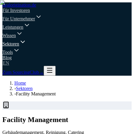
deal
origination
.de
Für Investoren
Für Unternehmer
Leistungen
Wissen
Sektoren
Tools
Blog
EN
Zum SourcingClub
→
Home
›
Sektoren
›
Facility Management
Facility Management
Gebäudemanagement, Reinigung, Catering