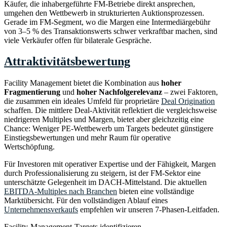
Käufer, die inhabergeführte FM-Betriebe direkt ansprechen,
umgehen den Wettbewerb in strukturierten Auktionsprozessen.
Gerade im FM-Segment, wo die Margen eine Intermediärgebühr
von 3–5 % des Transaktionswerts schwer verkraftbar machen, sind
viele Verkäufer offen für bilaterale Gespräche.
Attraktivitätsbewertung
Facility Management bietet die Kombination aus
hoher
Fragmentierung
und
hoher Nachfolgerelevanz
– zwei Faktoren,
die zusammen ein ideales Umfeld für proprietäre
Deal Origination
schaffen. Die mittlere Deal-Aktivität reflektiert die vergleichsweise
niedrigeren Multiples und Margen, bietet aber gleichzeitig eine
Chance: Weniger PE-Wettbewerb um Targets bedeutet günstigere
Einstiegsbewertungen und mehr Raum für operative
Wertschöpfung.
Für Investoren mit operativer Expertise und der Fähigkeit, Margen
durch Professionalisierung zu steigern, ist der FM-Sektor eine
unterschätzte Gelegenheit im DACH-Mittelstand. Die aktuellen
EBITDA-Multiples nach Branchen
bieten eine vollständige
Marktübersicht. Für den vollständigen Ablauf eines
Unternehmensverkaufs
empfehlen wir unseren 7-Phasen-Leitfaden.
Facility-Management-Targets identifizieren