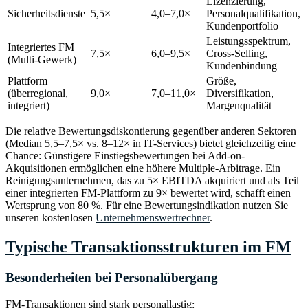
Lizenzierung,
Sicherheitsdienste
5,5×
4,0–7,0×
Personalqualifikation,
Kundenportfolio
Leistungsspektrum,
Integriertes FM
7,5×
6,0–9,5×
Cross-Selling,
(Multi-Gewerk)
Kundenbindung
Plattform
Größe,
(überregional,
9,0×
7,0–11,0×
Diversifikation,
integriert)
Margenqualität
Die relative Bewertungsdiskontierung gegenüber anderen Sektoren
(Median 5,5–7,5× vs. 8–12× in IT-Services) bietet gleichzeitig eine
Chance: Günstigere Einstiegsbewertungen bei Add-on-
Akquisitionen ermöglichen eine höhere Multiple-Arbitrage. Ein
Reinigungsunternehmen, das zu 5× EBITDA akquiriert und als Teil
einer integrierten FM-Plattform zu 9× bewertet wird, schafft einen
Wertsprung von 80 %. Für eine Bewertungsindikation nutzen Sie
unseren kostenlosen
Unternehmenswertrechner
.
Typische Transaktionsstrukturen im FM
Besonderheiten bei Personalübergang
FM-Transaktionen sind stark personallastig: