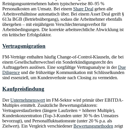
Reinigungsunternehmen haben typischerweise 80–95 %
Personalkosten am Umsatz. Bei einem
Share Deal
gehen alle
Arbeitsverhältnisse automatisch über. Bei einem Asset Deal greift §
613a BGB (Betriebsübergang), sodass die Arbeitnehmer ebenfalls
übergehen – mit einjährigem Verschlechterungsverbot für
Arbeitsbedingungen. Die korrekte arbeitsrechtliche Abwicklung ist
ein kritischer Erfolgsfaktor.
Vertragsmigration
FM-Verträge enthalten häufig Change-of-Control-Klauseln, die bei
einem Gesellschafterwechsel ein Sonderkündigungsrecht des
Auftraggebers auslösen. Eine sorgfältige Vertragsanalyse in der
Due
Diligence
und die frühzeitige Kommunikation mit Schlüsselkunden
sind essenziell, um Kundenverluste nach Closing zu vermeiden.
Kaufpreisfindung
Der
Unternehmenswert
im FM-Sektor wird primär über EBITDA-
Multiples ermittelt. Zusätzliche Bewertungsfaktoren:
Vertragsrestlaufzeiten (längere Laufzeiten = höherer Multiple),
Kundenkonzentration (Top-3-Kunden unter 30 % des Umsatzes
bevorzugt), und Personalfluktuationsrate (unter 20 % p.a. als
Zielwert). Ein Vergleich verschiedener
Bewertungsmethoden
zeigt