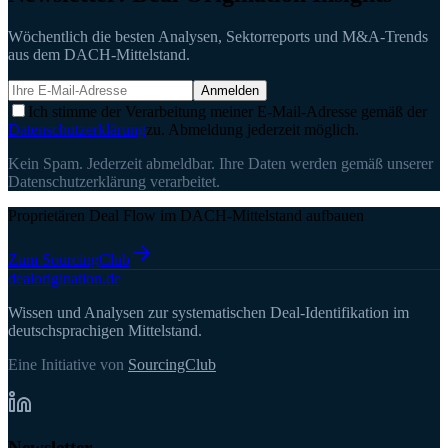
Wöchentlich die besten Analysen, Sektorreports und M&A-Trends
aus dem DACH-Mittelstand.
Anmelden
Ich stimme der Verarbeitung meiner E-Mail-Adresse gemäß der
Datenschutzerklärung
zu. Abmeldung jederzeit möglich.
Kein Spam. Jederzeit abmeldbar. Ihre Daten werden gemäß unserer
Datenschutzerklärung verarbeitet.
Proprietären Deal Flow im DACH-Mittelstand aufbauen
Zum SourcingClub
deal
origination
.de
Wissen und Analysen zur systematischen Deal-Identifikation im
deutschsprachigen Mittelstand.
Eine Initiative von
SourcingClub
Newsletter