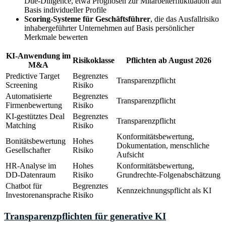
Due-Diligence, etwa Prognosen zur Mitarbeiterfluktuation auf
Basis individueller Profile
Scoring-Systeme für Geschäftsführer
, die das Ausfallrisiko
inhabergeführter Unternehmen auf Basis persönlicher
Merkmale bewerten
KI-Anwendung im
Risikoklasse
Pflichten ab August 2026
M&A
Predictive Target
Begrenztes
Transparenzpflicht
Screening
Risiko
Automatisierte
Begrenztes
Transparenzpflicht
Firmenbewertung
Risiko
KI-gestütztes Deal
Begrenztes
Transparenzpflicht
Matching
Risiko
Konformitätsbewertung,
Bonitätsbewertung
Hohes
Dokumentation, menschliche
Gesellschafter
Risiko
Aufsicht
HR-Analyse im
Hohes
Konformitätsbewertung,
DD-Datenraum
Risiko
Grundrechte-Folgenabschätzung
Chatbot für
Begrenztes
Kennzeichnungspflicht als KI
Investorenansprache
Risiko
Transparenzpflichten für generative KI