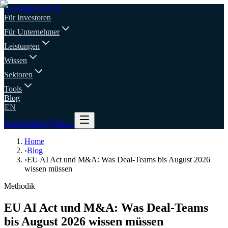
deal
origination
.de
Für Investoren
Für Unternehmer
Leistungen
Wissen
Sektoren
Tools
Blog
EN
Zum SourcingClub
→
Home
›
Blog
›
EU AI Act und M&A: Was Deal-Teams bis August 2026
wissen müssen
Methodik
EU AI Act und M&A: Was Deal-Teams
bis August 2026 wissen müssen