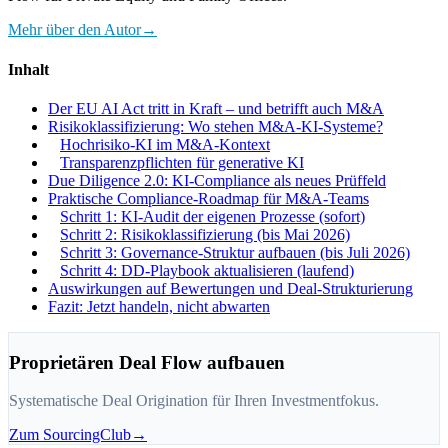
Mehr über den Autor
→
Inhalt
Der EU AI Act tritt in Kraft – und betrifft auch M&A
Risikoklassifizierung: Wo stehen M&A-KI-Systeme?
Hochrisiko-KI im M&A-Kontext
Transparenzpflichten für generative KI
Due Diligence 2.0: KI-Compliance als neues Prüffeld
Praktische Compliance-Roadmap für M&A-Teams
Schritt 1: KI-Audit der eigenen Prozesse (sofort)
Schritt 2: Risikoklassifizierung (bis Mai 2026)
Schritt 3: Governance-Struktur aufbauen (bis Juli 2026)
Schritt 4: DD-Playbook aktualisieren (laufend)
Auswirkungen auf Bewertungen und Deal-Strukturierung
Fazit: Jetzt handeln, nicht abwarten
Proprietären Deal Flow aufbauen
Systematische Deal Origination für Ihren Investmentfokus.
Zum SourcingClub
→