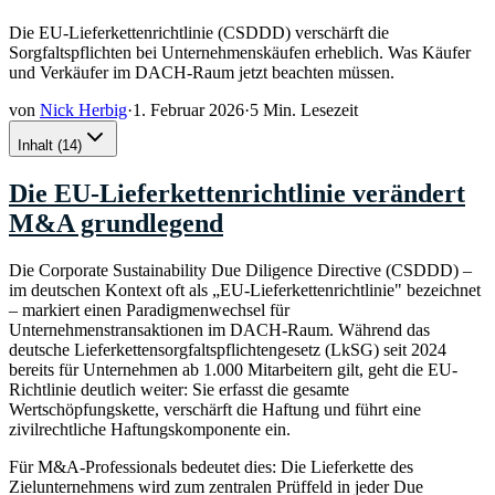
Die EU-Lieferkettenrichtlinie (CSDDD) verschärft die
Sorgfaltspflichten bei Unternehmenskäufen erheblich. Was Käufer
und Verkäufer im DACH-Raum jetzt beachten müssen.
von
Nick Herbig
·
1. Februar 2026
·
5 Min. Lesezeit
Inhalt
(
14
)
Die EU-Lieferkettenrichtlinie verändert
M&A grundlegend
Die Corporate Sustainability Due Diligence Directive (CSDDD) –
im deutschen Kontext oft als „EU-Lieferkettenrichtlinie" bezeichnet
– markiert einen Paradigmenwechsel für
Unternehmenstransaktionen im DACH-Raum. Während das
deutsche Lieferkettensorgfaltspflichtengesetz (LkSG) seit 2024
bereits für Unternehmen ab 1.000 Mitarbeitern gilt, geht die EU-
Richtlinie deutlich weiter: Sie erfasst die gesamte
Wertschöpfungskette, verschärft die Haftung und führt eine
zivilrechtliche Haftungskomponente ein.
Für M&A-Professionals bedeutet dies: Die Lieferkette des
Zielunternehmens wird zum zentralen Prüffeld in jeder Due