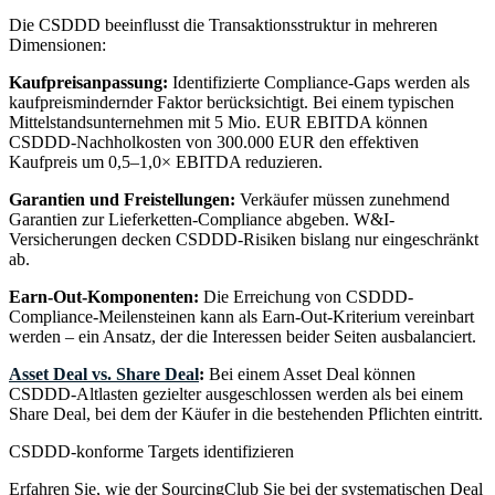
Die CSDDD beeinflusst die Transaktionsstruktur in mehreren
Dimensionen:
Kaufpreisanpassung:
Identifizierte Compliance-Gaps werden als
kaufpreismindernder Faktor berücksichtigt. Bei einem typischen
Mittelstandsunternehmen mit 5 Mio. EUR EBITDA können
CSDDD-Nachholkosten von 300.000 EUR den effektiven
Kaufpreis um 0,5–1,0× EBITDA reduzieren.
Garantien und Freistellungen:
Verkäufer müssen zunehmend
Garantien zur Lieferketten-Compliance abgeben. W&I-
Versicherungen decken CSDDD-Risiken bislang nur eingeschränkt
ab.
Earn-Out-Komponenten:
Die Erreichung von CSDDD-
Compliance-Meilensteinen kann als Earn-Out-Kriterium vereinbart
werden – ein Ansatz, der die Interessen beider Seiten ausbalanciert.
Asset Deal vs. Share Deal
:
Bei einem Asset Deal können
CSDDD-Altlasten gezielter ausgeschlossen werden als bei einem
Share Deal, bei dem der Käufer in die bestehenden Pflichten eintritt.
CSDDD-konforme Targets identifizieren
Erfahren Sie, wie der SourcingClub Sie bei der systematischen Deal