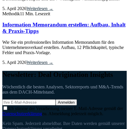
5. April 2026
Weiterlesen →
Methodik
11 Min. Lesezeit
Information Memorandum erstellen: Aufbau, Inhalt
& Praxis-Tipps
Wie Sie ein professionelles Information Memorandum für den
Unternehmensverkauf erstellen. Aufbau, 12 Pflichtkapitel, typische
Fehler und Praxis-Vorlage.
5. April 2026
Weiterlesen →
Newsletter: Deal Origination Insights
Wöchentlich die besten Analysen, Sektorreports und M&A-Trends
aus dem DACH-Mittelstand.
Anmelden
Ich stimme der Verarbeitung meiner E-Mail-Adresse gemäß der
Datenschutzerklärung
zu. Abmeldung jederzeit möglich.
Kein Spam. Jederzeit abmeldbar. Ihre Daten werden gemäß unserer
Datenschutzerklärung verarbeitet.