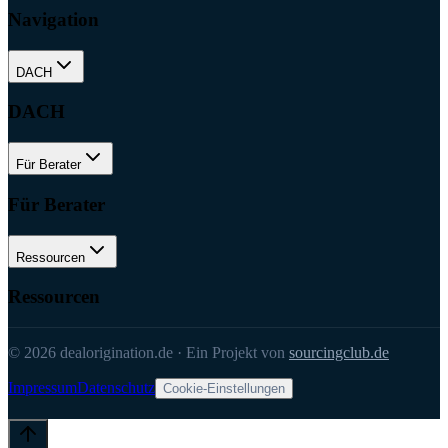
Navigation
DACH
DACH
Für Berater
Für Berater
Ressourcen
Ressourcen
©
2026
dealorigination.de
·
Ein Projekt von
sourcingclub.de
Impressum
Datenschutz
Cookie-Einstellungen