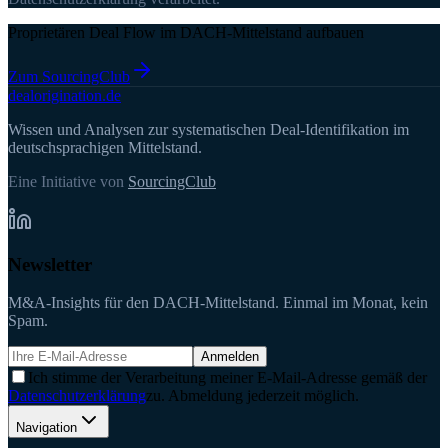
Proprietären Deal Flow im DACH-Mittelstand aufbauen
Zum SourcingClub
deal
origination
.de
Wissen und Analysen zur systematischen Deal-Identifikation im
deutschsprachigen Mittelstand.
Eine Initiative von
SourcingClub
Newsletter
M&A-Insights für den DACH-Mittelstand. Einmal im Monat, kein
Spam.
Anmelden
Ich stimme der Verarbeitung meiner E-Mail-Adresse gemäß der
Datenschutzerklärung
zu. Abmeldung jederzeit möglich.
Navigation