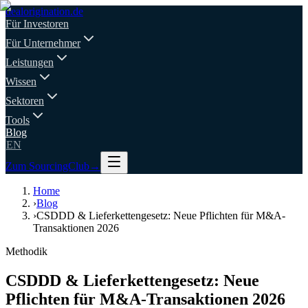
deal
origination
.de
Für Investoren
Für Unternehmer
Leistungen
Wissen
Sektoren
Tools
Blog
EN
Zum SourcingClub
→
Home
›
Blog
›
CSDDD & Lieferkettengesetz: Neue Pflichten für M&A-
Transaktionen 2026
Methodik
CSDDD & Lieferkettengesetz: Neue
Pflichten für M&A-Transaktionen 2026