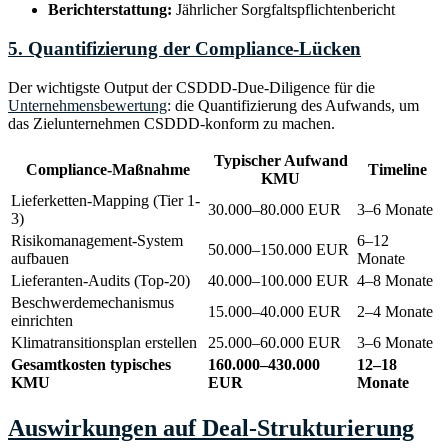
Berichterstattung:
Jährlicher Sorgfaltspflichtenbericht
5. Quantifizierung der Compliance-Lücken
Der wichtigste Output der CSDDD-Due-Diligence für die
Unternehmensbewertung
: die Quantifizierung des Aufwands, um
das Zielunternehmen CSDDD-konform zu machen.
Typischer Aufwand
Compliance-Maßnahme
Timeline
KMU
Lieferketten-Mapping (Tier 1-
30.000–80.000 EUR
3–6 Monate
3)
Risikomanagement-System
6–12
50.000–150.000 EUR
aufbauen
Monate
Lieferanten-Audits (Top-20)
40.000–100.000 EUR
4–8 Monate
Beschwerdemechanismus
15.000–40.000 EUR
2–4 Monate
einrichten
Klimatransitionsplan erstellen
25.000–60.000 EUR
3–6 Monate
Gesamtkosten typisches
160.000–430.000
12–18
KMU
EUR
Monate
Auswirkungen auf Deal-Strukturierung