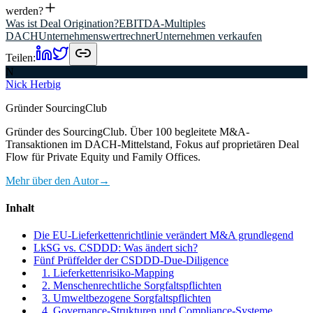
werden?
Was ist Deal Origination?
EBITDA-Multiples
DACH
Unternehmenswertrechner
Unternehmen verkaufen
Teilen:
N
Nick Herbig
Gründer SourcingClub
Gründer des SourcingClub. Über 100 begleitete M&A-
Transaktionen im DACH-Mittelstand, Fokus auf proprietären Deal
Flow für Private Equity und Family Offices.
Mehr über den Autor
→
Inhalt
Die EU-Lieferkettenrichtlinie verändert M&A grundlegend
LkSG vs. CSDDD: Was ändert sich?
Fünf Prüffelder der CSDDD-Due-Diligence
1. Lieferkettenrisiko-Mapping
2. Menschenrechtliche Sorgfaltspflichten
3. Umweltbezogene Sorgfaltspflichten
4. Governance-Strukturen und Compliance-Systeme