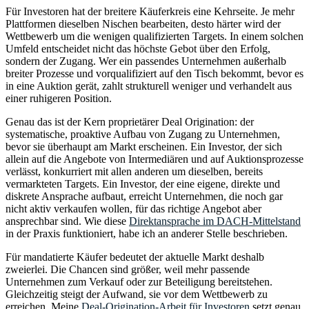
Für Investoren hat der breitere Käuferkreis eine Kehrseite. Je mehr
Plattformen dieselben Nischen bearbeiten, desto härter wird der
Wettbewerb um die wenigen qualifizierten Targets. In einem solchen
Umfeld entscheidet nicht das höchste Gebot über den Erfolg,
sondern der Zugang. Wer ein passendes Unternehmen außerhalb
breiter Prozesse und vorqualifiziert auf den Tisch bekommt, bevor es
in eine Auktion gerät, zahlt strukturell weniger und verhandelt aus
einer ruhigeren Position.
Genau das ist der Kern proprietärer Deal Origination: der
systematische, proaktive Aufbau von Zugang zu Unternehmen,
bevor sie überhaupt am Markt erscheinen. Ein Investor, der sich
allein auf die Angebote von Intermediären und auf Auktionsprozesse
verlässt, konkurriert mit allen anderen um dieselben, bereits
vermarkteten Targets. Ein Investor, der eine eigene, direkte und
diskrete Ansprache aufbaut, erreicht Unternehmen, die noch gar
nicht aktiv verkaufen wollen, für das richtige Angebot aber
ansprechbar sind. Wie diese
Direktansprache im DACH-Mittelstand
in der Praxis funktioniert, habe ich an anderer Stelle beschrieben.
Für mandatierte Käufer bedeutet der aktuelle Markt deshalb
zweierlei. Die Chancen sind größer, weil mehr passende
Unternehmen zum Verkauf oder zur Beteiligung bereitstehen.
Gleichzeitig steigt der Aufwand, sie vor dem Wettbewerb zu
erreichen. Meine
Deal-Origination-Arbeit für Investoren
setzt genau