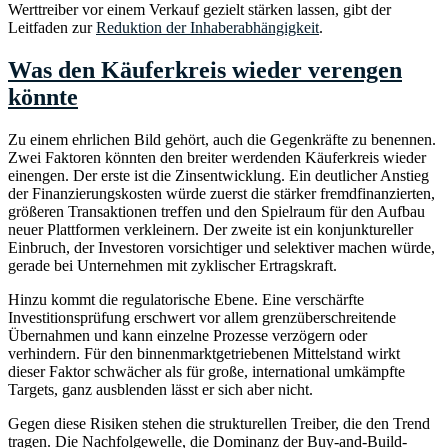
Werttreiber vor einem Verkauf gezielt stärken lassen, gibt der
Leitfaden zur
Reduktion der Inhaberabhängigkeit
.
Was den Käuferkreis wieder verengen
könnte
Zu einem ehrlichen Bild gehört, auch die Gegenkräfte zu benennen.
Zwei Faktoren könnten den breiter werdenden Käuferkreis wieder
einengen. Der erste ist die Zinsentwicklung. Ein deutlicher Anstieg
der Finanzierungskosten würde zuerst die stärker fremdfinanzierten,
größeren Transaktionen treffen und den Spielraum für den Aufbau
neuer Plattformen verkleinern. Der zweite ist ein konjunktureller
Einbruch, der Investoren vorsichtiger und selektiver machen würde,
gerade bei Unternehmen mit zyklischer Ertragskraft.
Hinzu kommt die regulatorische Ebene. Eine verschärfte
Investitionsprüfung erschwert vor allem grenzüberschreitende
Übernahmen und kann einzelne Prozesse verzögern oder
verhindern. Für den binnenmarktgetriebenen Mittelstand wirkt
dieser Faktor schwächer als für große, international umkämpfte
Targets, ganz ausblenden lässt er sich aber nicht.
Gegen diese Risiken stehen die strukturellen Treiber, die den Trend
tragen. Die Nachfolgewelle, die Dominanz der Buy-and-Build-