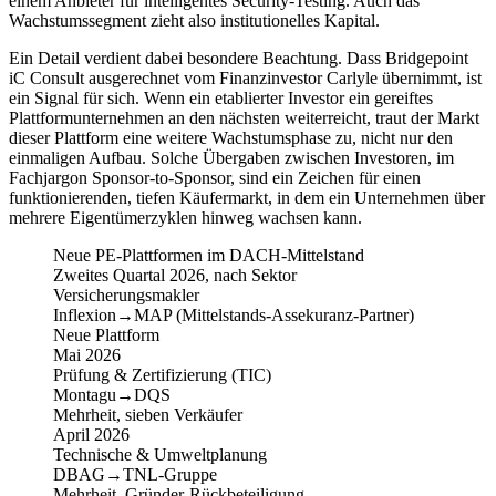
einem Anbieter für intelligentes Security-Testing. Auch das
Wachstumssegment zieht also institutionelles Kapital.
Ein Detail verdient dabei besondere Beachtung. Dass Bridgepoint
iC Consult ausgerechnet vom Finanzinvestor Carlyle übernimmt, ist
ein Signal für sich. Wenn ein etablierter Investor ein gereiftes
Plattformunternehmen an den nächsten weiterreicht, traut der Markt
dieser Plattform eine weitere Wachstumsphase zu, nicht nur den
einmaligen Aufbau. Solche Übergaben zwischen Investoren, im
Fachjargon Sponsor-to-Sponsor, sind ein Zeichen für einen
funktionierenden, tiefen Käufermarkt, in dem ein Unternehmen über
mehrere Eigentümerzyklen hinweg wachsen kann.
Neue PE-Plattformen im DACH-Mittelstand
Zweites Quartal 2026, nach Sektor
Versicherungsmakler
Inflexion
→
MAP (Mittelstands-Assekuranz-Partner)
Neue Plattform
Mai 2026
Prüfung & Zertifizierung (TIC)
Montagu
→
DQS
Mehrheit, sieben Verkäufer
April 2026
Technische & Umweltplanung
DBAG
→
TNL-Gruppe
Mehrheit, Gründer-Rückbeteiligung