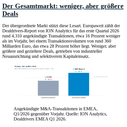
Der Gesamtmarkt: weniger, aber größere
Deals
Der übergeordnete Markt stützt diese Lesart. Europaweit zählt der
Dealdrivers-Report von ION Analytics für das erste Quartal 2026
rund 4.310 angekündigte Transaktionen, etwa 16 Prozent weniger
als im Vorjahr, bei einem Transaktionsvolumen von rund 360
Milliarden Euro, das etwa 28 Prozent höher liegt. Weniger, aber
größere und gezieltere Deals, getrieben von industrieller
Neuausrichtung und selektiverem Kapitaleinsatz.
Weniger, aber größere Deals
M&A-Markt EMEA, Q1/2026 gegenüber Vorjahr (Vorjahr = 100)
≈ 360 Mrd. €
▲
+28 %
≈ 4.310
Vorjahresniveau 2025
▼
−16 %
Anzahl Transaktionen
Transaktionsvolumen
Angekündigte M&A-Transaktionen in EMEA,
Q1/2026 gegenüber Vorjahr. Quelle: ION Analytics,
Dealdrivers EMEA Q1 2026.