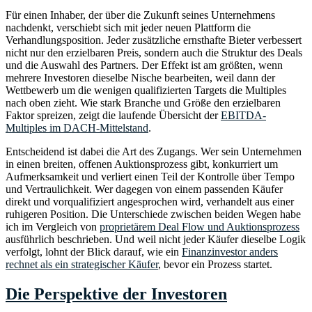
Für einen Inhaber, der über die Zukunft seines Unternehmens
nachdenkt, verschiebt sich mit jeder neuen Plattform die
Verhandlungsposition. Jeder zusätzliche ernsthafte Bieter verbessert
nicht nur den erzielbaren Preis, sondern auch die Struktur des Deals
und die Auswahl des Partners. Der Effekt ist am größten, wenn
mehrere Investoren dieselbe Nische bearbeiten, weil dann der
Wettbewerb um die wenigen qualifizierten Targets die Multiples
nach oben zieht. Wie stark Branche und Größe den erzielbaren
Faktor spreizen, zeigt die laufende Übersicht der
EBITDA-
Multiples im DACH-Mittelstand
.
Entscheidend ist dabei die Art des Zugangs. Wer sein Unternehmen
in einen breiten, offenen Auktionsprozess gibt, konkurriert um
Aufmerksamkeit und verliert einen Teil der Kontrolle über Tempo
und Vertraulichkeit. Wer dagegen von einem passenden Käufer
direkt und vorqualifiziert angesprochen wird, verhandelt aus einer
ruhigeren Position. Die Unterschiede zwischen beiden Wegen habe
ich im Vergleich von
proprietärem Deal Flow und Auktionsprozess
ausführlich beschrieben. Und weil nicht jeder Käufer dieselbe Logik
verfolgt, lohnt der Blick darauf, wie ein
Finanzinvestor anders
rechnet als ein strategischer Käufer
, bevor ein Prozess startet.
Die Perspektive der Investoren