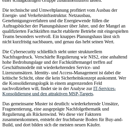
einer schlagkräftigen Gruppe zusammenführen lassen.
Die technische und Umweltplanung profitiert vom Ausbau der
Energie- und Verkehrsinfrastruktur. Netzausbau,
Genehmigungsverfahren und die Energiewende füllen die
Auftragsbücher der Planungshäuser über Jahre, und der Mangel an
qualifizierten Fachkräften macht etablierte Betriebe mit eingespielten
Teams besonders wertvoll. Ein knappes Planungshaus lässt sich
nicht kurzfristig nachbauen, und genau das hebt seinen Wert.
Die Cybersecurity schließlich steht unter strukturellem
Nachfragedruck. Verschärfte Regulierung wie NIS2, eine anhaltend
hohe Bedrohungslage und der Fachkräftemangel treffen auf
Geschäftsmodelle mit wiederkehrenden Service- und
Lizenzumsätzen. Identity- und Access-Management ist dabei die
kritische Schicht, ohne die kein Sicherheitskonzept auskommt. Wer
die Konsolidierungslogik in einem angrenzenden Feld
nachvollziehen will, findet sie in der Analyse zur
IT-Services-
Konsolidierung und den attraktiven MSP-Targets
.
Das gemeinsame Muster ist deutlich: wiederkehrende Umsätze,
Fragmentierung, eine ausgeprägte Nachfolgethematik und
Regulierung als Rückenwind. Wo diese vier Faktoren
zusammenkommen, entsteht der fruchtbarste Boden für Buy-and-
Build, und dort bilden sich die meisten neuen Käufer.