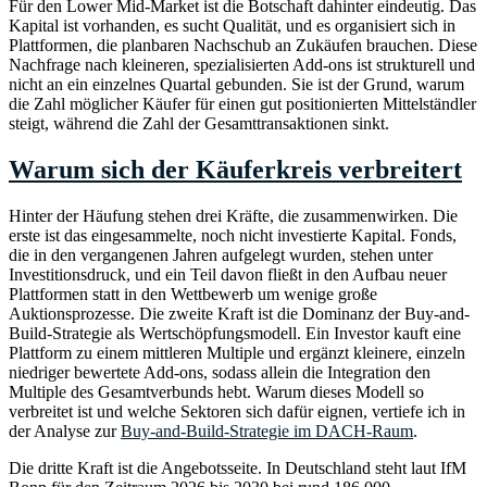
Für den Lower Mid-Market ist die Botschaft dahinter eindeutig. Das
Kapital ist vorhanden, es sucht Qualität, und es organisiert sich in
Plattformen, die planbaren Nachschub an Zukäufen brauchen. Diese
Nachfrage nach kleineren, spezialisierten Add-ons ist strukturell und
nicht an ein einzelnes Quartal gebunden. Sie ist der Grund, warum
die Zahl möglicher Käufer für einen gut positionierten Mittelständler
steigt, während die Zahl der Gesamttransaktionen sinkt.
Warum sich der Käuferkreis verbreitert
Hinter der Häufung stehen drei Kräfte, die zusammenwirken. Die
erste ist das eingesammelte, noch nicht investierte Kapital. Fonds,
die in den vergangenen Jahren aufgelegt wurden, stehen unter
Investitionsdruck, und ein Teil davon fließt in den Aufbau neuer
Plattformen statt in den Wettbewerb um wenige große
Auktionsprozesse. Die zweite Kraft ist die Dominanz der Buy-and-
Build-Strategie als Wertschöpfungsmodell. Ein Investor kauft eine
Plattform zu einem mittleren Multiple und ergänzt kleinere, einzeln
niedriger bewertete Add-ons, sodass allein die Integration den
Multiple des Gesamtverbunds hebt. Warum dieses Modell so
verbreitet ist und welche Sektoren sich dafür eignen, vertiefe ich in
der Analyse zur
Buy-and-Build-Strategie im DACH-Raum
.
Die dritte Kraft ist die Angebotsseite. In Deutschland steht laut IfM