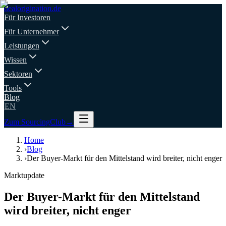
deal
origination
.de
Für Investoren
Für Unternehmer
Leistungen
Wissen
Sektoren
Tools
Blog
EN
Zum SourcingClub
→
Home
›
Blog
›
Der Buyer-Markt für den Mittelstand wird breiter, nicht enger
Marktupdate
Der Buyer-Markt für den Mittelstand
wird breiter, nicht enger