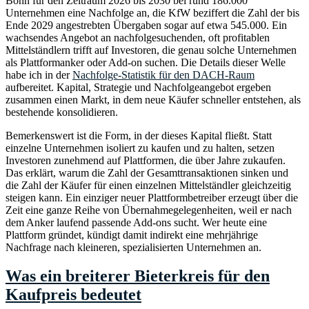
Bonn für den Zeitraum 2026 bis 2030 bei rund 186.000
Unternehmen eine Nachfolge an, die KfW beziffert die Zahl der bis
Ende 2029 angestrebten Übergaben sogar auf etwa 545.000. Ein
wachsendes Angebot an nachfolgesuchenden, oft profitablen
Mittelständlern trifft auf Investoren, die genau solche Unternehmen
als Plattformanker oder Add-on suchen. Die Details dieser Welle
habe ich in der
Nachfolge-Statistik für den DACH-Raum
aufbereitet. Kapital, Strategie und Nachfolgeangebot ergeben
zusammen einen Markt, in dem neue Käufer schneller entstehen, als
bestehende konsolidieren.
Bemerkenswert ist die Form, in der dieses Kapital fließt. Statt
einzelne Unternehmen isoliert zu kaufen und zu halten, setzen
Investoren zunehmend auf Plattformen, die über Jahre zukaufen.
Das erklärt, warum die Zahl der Gesamttransaktionen sinken und
die Zahl der Käufer für einen einzelnen Mittelständler gleichzeitig
steigen kann. Ein einziger neuer Plattformbetreiber erzeugt über die
Zeit eine ganze Reihe von Übernahmegelegenheiten, weil er nach
dem Anker laufend passende Add-ons sucht. Wer heute eine
Plattform gründet, kündigt damit indirekt eine mehrjährige
Nachfrage nach kleineren, spezialisierten Unternehmen an.
Was ein breiterer Bieterkreis für den
Kaufpreis bedeutet