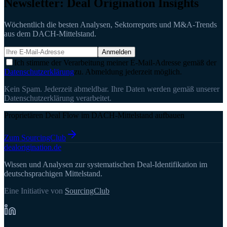
Newsletter: Deal Origination Insights
Wöchentlich die besten Analysen, Sektorreports und M&A-Trends
aus dem DACH-Mittelstand.
Anmelden
Ich stimme der Verarbeitung meiner E-Mail-Adresse gemäß der
Datenschutzerklärung
zu. Abmeldung jederzeit möglich.
Kein Spam. Jederzeit abmeldbar. Ihre Daten werden gemäß unserer
Datenschutzerklärung verarbeitet.
Proprietären Deal Flow im DACH-Mittelstand aufbauen
Zum SourcingClub
deal
origination
.de
Wissen und Analysen zur systematischen Deal-Identifikation im
deutschsprachigen Mittelstand.
Eine Initiative von
SourcingClub