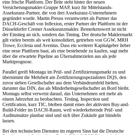
eine frische Plattform. Der Brite steht hinter der neuen
Versicherungsmakler-Gruppe MAP, kurz für Mittelstands-
Assekuranz-Partner, die von drei Assekuranz-Unternehmern
gegründet wurde. Martin Preuss verantwortet als Partner das
DACH-Geschäft von Inflexion, erster Partner der Plattform ist der
Düsseldorfer Cremer Assekuranzmakler. Bemerkenswert ist nicht
der Einstieg an sich, sondern das Timing. Der deutsche Maklermarkt
gilt vielen bereits als weit konsolidiert, getrieben von GGW, MRH
Trowe, Ecclesia und Aventus. Dass ein weiterer Kapitalgeber lieber
eine neue Plattform baut, als eine bestehende zu kaufen, sagt mehr
über die erwartete Pipeline an Übernahmezielen aus als jede
Marktprognose.
Parallel greift Montagu im Prüf- und Zertifizierungsmarkt zu und
übernimmt die Mehrheit am Zertifizierungsspezialisten DQS, den
zuvor sieben Gesellschafter aus dem Verbändeumfeld hielten,
darunter das DIN, das als Minderheitsgesellschafter an Bord bleibt.
Montagu selbst verweist darauf, das Unternehmen seit mehr als
einem Jahrzehnt zu beobachten. Testing, Inspection und
Certification, kurz TIC, bleiben damit eines der aktivsten Buy-and-
Build-Felder im DACH-Raum, weil wiederkehrende Prüf- und
Auditumsätze planbar sind und sich über Zukäufe gut bündeln
lassen.
Bei den technischen Diensten im engeren Sinn hat die Deutsche