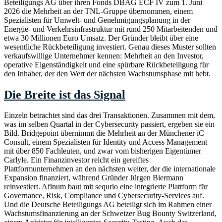
Beteiligungs AG über ihren Fonds DBAG ECF IV zum 1. Juni
2026 die Mehrheit an der TNL-Gruppe übernommen, einem
Spezialisten für Umwelt- und Genehmigungsplanung in der
Energie- und Verkehrsinfrastruktur mit rund 250 Mitarbeitenden und
etwa 30 Millionen Euro Umsatz. Der Gründer bleibt über eine
wesentliche Rückbeteiligung investiert. Genau dieses Muster sollten
verkaufswillige Unternehmer kennen: Mehrheit an den Investor,
operative Eigenständigkeit und eine spürbare Rückbeteiligung für
den Inhaber, der den Wert der nächsten Wachstumsphase mit hebt.
Die Breite ist das Signal
Einzeln betrachtet sind das drei Transaktionen. Zusammen mit dem,
was im selben Quartal in der Cybersecurity passiert, ergeben sie ein
Bild. Bridgepoint übernimmt die Mehrheit an der Münchener iC
Consult, einem Spezialisten für Identity und Access Management
mit über 850 Fachleuten, und zwar vom bisherigen Eigentümer
Carlyle. Ein Finanzinvestor reicht ein gereiftes
Plattformunternehmen an den nächsten weiter, der die internationale
Expansion finanziert, während Gründer Jürgen Biermann
reinvestiert. Afinum baut mit sequrio eine integrierte Plattform für
Governance, Risk, Compliance und Cybersecurity-Services auf.
Und die Deutsche Beteiligungs AG beteiligt sich im Rahmen einer
Wachstumsfinanzierung an der Schweizer Bug Bounty Switzerland,