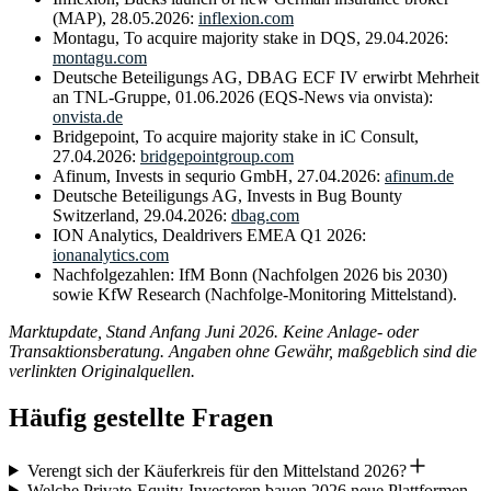
(MAP), 28.05.2026:
inflexion.com
Montagu, To acquire majority stake in DQS, 29.04.2026:
montagu.com
Deutsche Beteiligungs AG, DBAG ECF IV erwirbt Mehrheit
an TNL-Gruppe, 01.06.2026 (EQS-News via onvista):
onvista.de
Bridgepoint, To acquire majority stake in iC Consult,
27.04.2026:
bridgepointgroup.com
Afinum, Invests in sequrio GmbH, 27.04.2026:
afinum.de
Deutsche Beteiligungs AG, Invests in Bug Bounty
Switzerland, 29.04.2026:
dbag.com
ION Analytics, Dealdrivers EMEA Q1 2026:
ionanalytics.com
Nachfolgezahlen: IfM Bonn (Nachfolgen 2026 bis 2030)
sowie KfW Research (Nachfolge-Monitoring Mittelstand).
Marktupdate, Stand Anfang Juni 2026. Keine Anlage- oder
Transaktionsberatung. Angaben ohne Gewähr, maßgeblich sind die
verlinkten Originalquellen.
Häufig gestellte Fragen
Verengt sich der Käuferkreis für den Mittelstand 2026?
Welche Private-Equity-Investoren bauen 2026 neue Plattformen