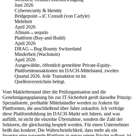
Juni 2026
Cybersecurity & Identity
Bridgepoint
→
iC Consult (von Carlyle)
Mehrheit
April 2026
Afinum
→
sequrio
Plattform (Buy-and-Build)
April 2026
DBAG
→
Bug Bounty Switzerland
Minderheit (Wachstum)
April 2026
Ausgewählte, öffentlich gemeldete Private-Equity-
Plattformtransaktionen im DACH-Mittelstand, zweites
Quartal 2026. Jede Transaktion ist im
Quellenverzeichnis belegt.
Vom Maklerbestand über die Prüforganisation und die
Genehmigungsplanung bis zur IT-Sicherheit greift dasselbe Prinzip:
Spezialisierte, profitable Mittelständler werden zu Ankern für
Plattformen, die anschließend über Jahre zukaufen. Ich verfolge
diese Plattformbildung im DACH-Markt seit Jahren, und was
auffällt, ist nicht die einzelne Übernahme, sondern die Zahl der
Sektoren, die gleichzeitig bespielt werden. Für einen Unternehmer
heißt das konkret: Die Wahrscheinlichkeit, dass mehr als ein
Investor eine passende Plattform in genau seiner Nische aufbaut, ist